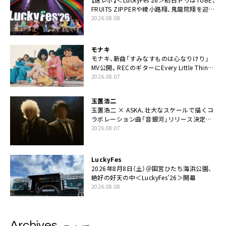
FRUITS ZIPPERや綾小路翔、鬼龍院翔を迎え
た豪華コラボも「知ってたらぜひ一緒に歌っ
2026.08.08
てちょうだい」
モナキ
モナキ、新曲「すみなすものは心なりけり」
MV公開。RECのギターにEvery Little Thing・
伊藤一朗参加も
2026.08.07
玉置浩二
玉置浩二 × ASKA、壮大なスケールで描くコ
ラボレーション曲「音銀河」リリース決定。
カップリングには新曲「命の宿り」収録も
2026.08.07
LuckyFes
2026年8月8日（土）＠国営ひたち海浜公園、
絶好の好天の中＜LuckyFes’26＞開幕
2026.08.08
Archives