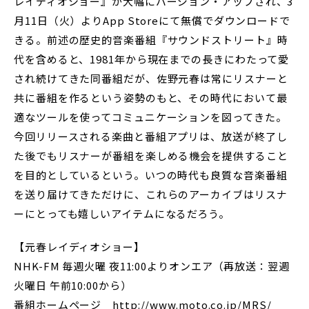
レイディオショー』が大幅にバージョン・アップされ、3
月11日（火）よりApp Storeにて無償でダウンロードで
きる。前述の歴史的音楽番組『サウンドストリート』時
代を含めると、1981年から現在までの長きにわたって愛
され続けてきた同番組だが、佐野元春は常にリスナーと
共に番組を作るという姿勢のもと、その時代において最
適なツールを使ってコミュニケーションを図ってきた。
今回リリースされる楽曲と番組アプリは、放送が終了し
た後でもリスナーが番組を楽しめる機会を提供すること
を目的としているという。いつの時代も良質な音楽番組
を送り届けてきただけに、これらのアーカイブはリスナ
ーにとっても嬉しいアイテムになるだろう。
【元春レイディオショー】
NHK-FM 毎週火曜 夜11:00よりオンエア（再放送：翌週
火曜日 午前10:00から）
番組ホームページ http://www.moto.co.jp/MRS/