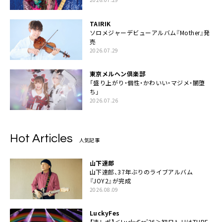
TAIRIK
ソロメジャーデビューアルバム『Mother』発
売
2026.07.29
東京メルヘン倶楽部
「盛り上がり・個性・かわいい・マジメ・闇堕
ち」
2026.07.26
Hot Articles
人気記事
山下達郎
山下達郎、37年ぶりのライブアルバム
『JOY2』が完成
2026.08.09
LuckyFes
【速レポ】＜LuckyFes’26＞初日トリはTUBE、