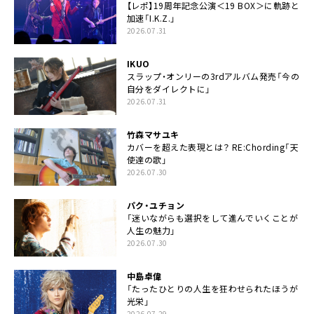
【レポ】19周年記念公演＜19 BOX＞に軌跡と
加速「I.K.Z.」
2026.07.31
IKUO
スラップ・オンリーの3rdアルバム発売「今の
自分をダイレクトに」
2026.07.31
竹森マサユキ
カバーを超えた表現とは？ RE:Chording「天
使達の歌」
2026.07.30
パク・ユチョン
「迷いながらも選択をして進んでいくことが
人生の魅力」
2026.07.30
中島卓偉
「たったひとりの人生を狂わせられたほうが
光栄」
2026.07.29