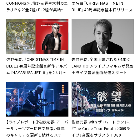
COMMONS＞、佐野元春や木村カエ
の名曲『CHRISTMAS TIME IN
ラ、HYなど全7組+DJ2組が集結し
BLUE』40周年記念盤本日リリース
た新たな年の瀬の風物詩「未来へつ
なぐ気持ちを込めて」
佐野元春、「CHRISTMAS TIME IN
佐野元春、全国上映された94年＜
BLUE」40周年記念盤＆新作アルバ
LAND HO!＞ライブフィルムが発売
ム『HAYABUSA JET Ⅱ』を2カ月連
＋ライブ音源全曲配信スタート
続リリース決定
【ライブレポート】佐野元春、アニバ
佐野元春 with ザ・ハートランド、
ーサリーツアー初日で熱唱、45年
『The Circle Tour Final 武道館ラ
のキャリアを更新し続けるステー
イブ』音源をサブスク＋360