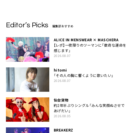
ジング
Reality Audio配信決定
Editor’s Picks
編集部おすすめ
ALICE IN MENSWEAR × MASCHERA
【レポ】一夜限りのツーマンに「数奇な運命を
感じます」
2026.08.07
hitomi
「その人の胸に響くように歌いたい」
2026.08.07
仙台貨物
約2年半ぶりシングル「みんな笑顔ぬさせで
あげだい」
2026.08.05
BREAKERZ