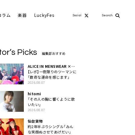
コラム
楽器
LuckyFes
Social
Search
tor’s Picks
編集部おすすめ
ALICE IN MENSWEAR ×
MASCHERA
【レポ】一夜限りのツーマンに
「数奇な運命を感じます」
2026.08.07
hitomi
「その人の胸に響くように歌
いたい」
2026.08.07
仙台貨物
約2年半ぶりシングル「みん
な笑顔ぬさせであげだい」