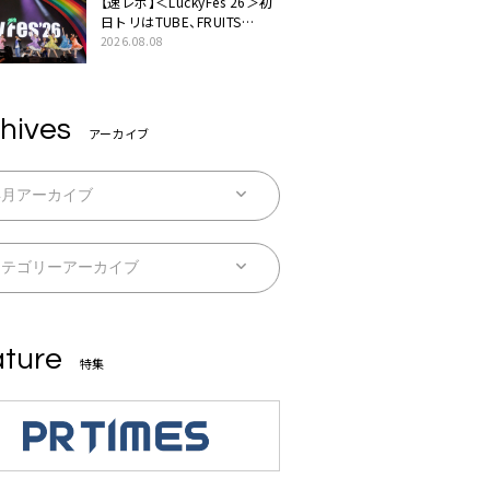
【速レポ】＜LuckyFes’26＞初
日トリはTUBE、FRUITS
ZIPPERや綾小路翔、鬼龍院翔
2026.08.08
を迎えた豪華コラボも「知っ
てたらぜひ一緒に歌ってちょ
うだい」
hives
アーカイブ
ture
特集