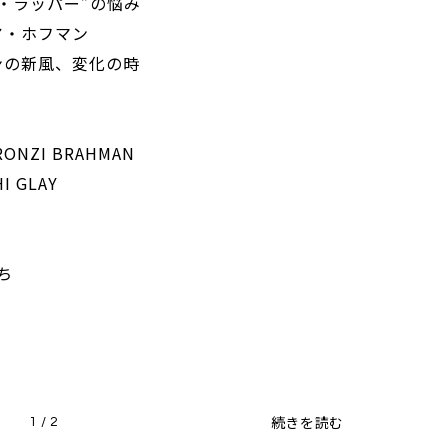
イ・ラッパー”の悩み
ア・ホフマン
カンの新風、変化の時
ONZI BRAHMAN
I GLAY
8
たち
続きを読む
1 / 2