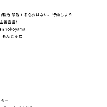
福山雅治 悲観する必要はない、行動しよう
民主主義宣言!
en Yokoyama
N × もんじゅ君
スター