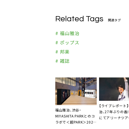
Related Tags
関連タグ
# 福山雅治
# ポップス
# 邦楽
# 雑誌
【ライブレポート
福山雅治、渋谷・
治、27年ぶりの香
MIYASHITA PARKとのコ
にてアリーナツア
ラボで＜超PARK＞2026
幕。「最新こそ最
開催