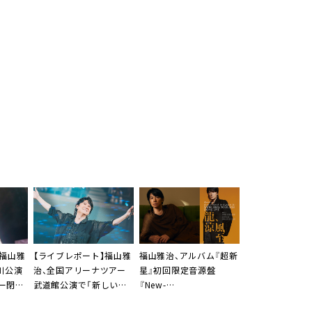
】福山雅
【ライブレポート】福山雅
福山雅治、アルバム『超新
川公演
治、全国アリーナツアー
星』初回限定音源盤
ー閉
武道館公演で「新しいア
『New-
良のラ
ルバムに収録される新し
Mix&Remastering Best