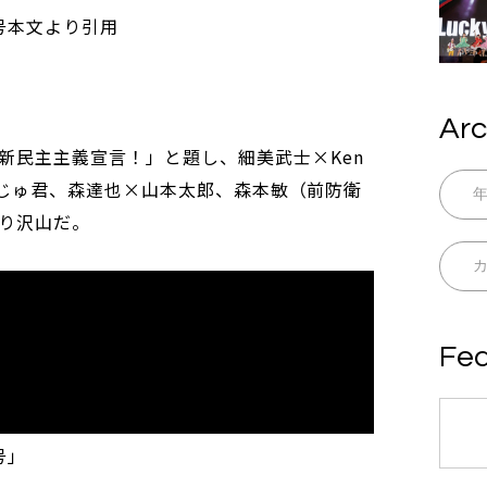
号本文より引用
Arc
新民主主義宣言！」と題し、細美武士×Ken
W×もんじゅ君、森達也×山本太郎、森本敏（前防衛
り沢山だ。
Fea
号」