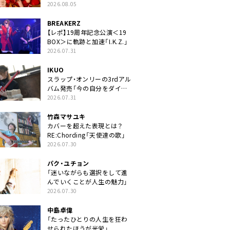
2026.08.05
BREAKERZ
【レポ】19周年記念公演＜19
BOX＞に軌跡と加速「I.K.Z.」
2026.07.31
IKUO
スラップ・オンリーの3rdアル
バム発売「今の自分をダイレ
クトに」
2026.07.31
竹森マサユキ
カバーを超えた表現とは？
RE:Chording「天使達の歌」
2026.07.30
パク・ユチョン
「迷いながらも選択をして進
んでいくことが人生の魅力」
2026.07.30
中島卓偉
「たったひとりの人生を狂わ
せられたほうが光栄」