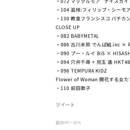
・072 マックルモア ”ナイスガ
・104 追悼:フィリップ・シーモ
・130 教皇フランシスコ バチ
CLOSE UP
・082 BABYMETAL
・086 古川未鈴 でんぱ組.inc × R
・090 プー・ルイ BiS × HISASH
・094 穴井千尋 + 兒玉 遙 HKT4
・096 TEMPURA KIDZ
Flower of Woman 開花する女
・110 前田敦子
ツイート
前のページへ