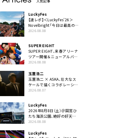
人気記事
LuckyFes
【速レポ】＜LuckyFes’26＞
Novelbright「今日は最高のフ
ェス日和。最高の休日を、最
2026.08.08
高の夏休みを作っていきた
い」
SUPER EIGHT
SUPER EIGHT、来春アリーナ
ツアー開催＆ニューアルバム
発売決定げるEP『ダンダー
2026.08.08
ラ』本日リリース
玉置浩二
玉置浩二 × ASKA、壮大なス
ケールで描くコラボレーショ
ン曲「音銀河」リリース決定。
2026.08.07
カップリングには新曲「命の
宿り」収録も
LuckyFes
2026年8月8日（土）＠国営ひ
たち海浜公園、絶好の好天の
中＜LuckyFes’26＞開幕
2026.08.08
LuckyFes