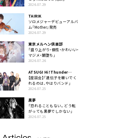
2026.07.29
TAIRIK
ソロメジャーデビューアルバ
ム『Mother』発売
2026.07.29
東京メルヘン倶楽部
「盛り上がり・個性・かわいい・
マジメ・闇堕ち」
2026.07.26
ATSUGI Hi！Thunder
Rock Festival
【座談会】「遺伝子を継いでく
れるのは、やはりバンド」
2026.07.25
黒夢
「恐れることもない。どう転
がっても黒夢でしかない」
2026.07.25
 Articles