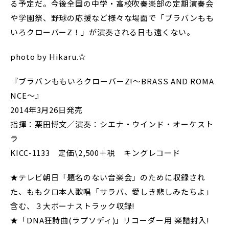
る予定だ。今後全国の中学・高校吹奏楽部の定期演奏会
や学園祭、野球の応援など様々な場面で「ブラバンもも
いろクローバーZ！」が演奏される日も遠くない。
photo by Hikaru.☆
『ブラバンももいろクローバーZ!～BRASS AND ROMA
NCE～』
2014年3月26日発売
指揮：栗田博文／演奏：シエナ・ウインド・オーケスト
ラ
KICC-1133 定価\2,500＋税 キングレコード
★テレビ朝日「題名のない音楽会」のために収録され
た、ももクロ本人歌唱「サラバ、愛しき悲しみたちよ」
含む、３大ボーナストラック収録!
★「DNA狂詩曲(ラプソディ)」リコーダー用 楽譜封入!