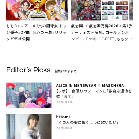
ももクロ、アニメ『炎の闘球女 ドッ
氣志團、＜氣志團万博2026＞第1弾
ジ弾子』OP曲「会心の一劇」リリッ
アーティスト解禁。ゴールデンボ
クビデオ公開
ンバー、モナキ、10-FEET、ももクロ
ら13組の出演決定
Editor’s Picks
編集部おすすめ
ALICE IN MENSWEAR × MASCHERA
【レポ】一夜限りのツーマンに「数奇な運命を
感じます」
2026.08.07
hitomi
「その人の胸に響くように歌いたい」
2026.08.07