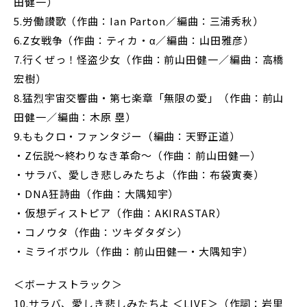
田健一）
5.労働讃歌（作曲：Ian Parton／編曲：三浦秀秋）
6.Z女戦争（作曲：ティカ・α／編曲：山田雅彦）
7.行くぜっ！怪盗少女（作曲：前山田健一／編曲：高橋
宏樹）
8.猛烈宇宙交響曲・第七楽章「無限の愛」（作曲：前山
田健一／編曲：木原 塁）
9.ももクロ・ファンタジー（編曲：天野正道）
・Z伝説～終わりなき革命～（作曲：前山田健一）
・サラバ、愛しき悲しみたちよ（作曲：布袋寅奏）
・DNA狂詩曲（作曲：大隅知宇）
・仮想ディストピア（作曲：AKIRASTAR）
・コノウタ（作曲：ツキダタダシ）
・ミライボウル（作曲：前山田健一・大隅知宇）
＜ボーナストラック＞
10.サラバ、愛しき悲しみたちよ ＜LIVE＞（作詞：岩里