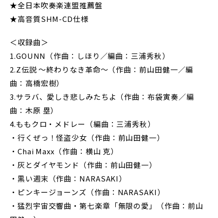
★全日本吹奏楽連盟推薦盤
★高音質SHM-CD仕様
＜収録曲＞
1.GOUNN（作曲：しほり／編曲：三浦秀秋）
2.Z伝説 ～終わりなき革命～（作曲：前山田健一／編
曲：高橋宏樹）
3.サラバ、愛しき悲しみたちよ（作曲：布袋寅奏／編
曲：木原 塁）
4.ももクロ・メドレー（編曲：三浦秀秋）
・行くぜっ！怪盗少女（作曲：前山田健一）
・Chai Maxx（作曲：横山 克）
・灰とダイヤモンド（作曲：前山田健一）
・黒い週末（作曲：NARASAKI）
・ピンキージョーンズ（作曲：NARASAKI）
・猛烈宇宙交響曲・第七楽章「無限の愛」（作曲：前山