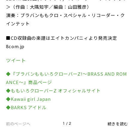
＞（作曲：大隅知宇／編曲：山田雅彦）
演奏：ブラバンももクロ・スペシャル・リコーダー・ク
インテット
■CD収録曲の楽譜はエイトカンパニィより発売決定
8com.jp
ツイート
◆『ブラバンももいろクローバーZ!～BRASS AND ROM
ANCE～』商品ページ
◆ももいろクローバーZ オフィシャルサイト
◆Kawaii girl Japan
◆BARKS アイドル
前のページへ
続きを読む
1 / 2