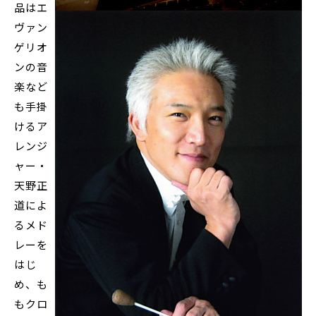
品はエ
ヴァン
ゲリオ
ンの音
楽など
も手掛
けるア
レンジ
ャー・
天野正
道によ
るメド
レーを
はじ
め、も
もクロ