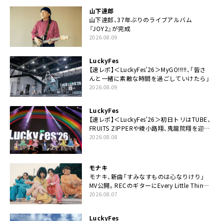
山下達郎
山下達郎、37年ぶりのライブアルバム
『JOY2』が完成
2026.08.09
LuckyFes
【速レポ】＜LuckyFes’26＞MyGO!!!!!、「皆さ
んと一緒に素敵な時間を過ごしていけたら」
2026.08.09
LuckyFes
【速レポ】＜LuckyFes’26＞初日トリはTUBE、
FRUITS ZIPPERや綾小路翔、鬼龍院翔を迎え
た豪華コラボも「知ってたらぜひ一緒に歌っ
2026.08.08
てちょうだい」
モナキ
モナキ、新曲「すみなすものは心なりけり」
MV公開。RECのギターにEvery Little Thing・
伊藤一朗参加も
2026.08.07
LuckyFes