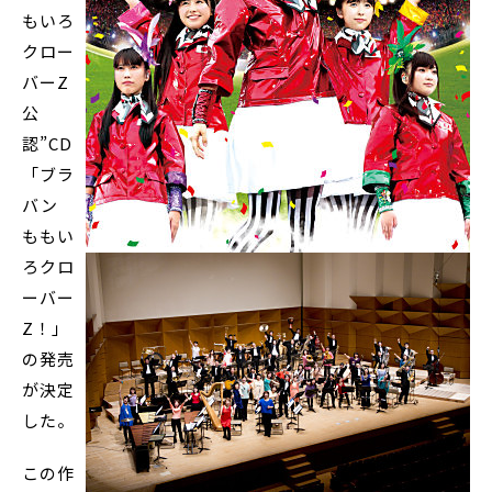
もいろ
クロー
バーZ
公
認”CD
「ブラ
バン
ももい
ろクロ
ーバー
Z！」
の発売
が決定
した。
この作