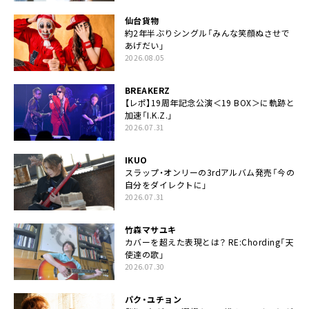
仙台貨物
約2年半ぶりシングル「みんな笑顔ぬさせで
あげだい」
2026.08.05
BREAKERZ
【レポ】19周年記念公演＜19 BOX＞に軌跡と
加速「I.K.Z.」
2026.07.31
IKUO
スラップ・オンリーの3rdアルバム発売「今の
自分をダイレクトに」
2026.07.31
竹森マサユキ
カバーを超えた表現とは？ RE:Chording「天
使達の歌」
2026.07.30
パク・ユチョン