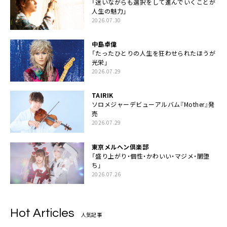
「迷いながらも選択をして進んでいくことが
人生の魅力」
2026.07.30
中島卓偉
「たったひとりの人生を狂わせられたほうが
光栄」
2026.07.29
TAIRIK
ソロメジャーデビューアルバム『Mother』発
売
2026.07.29
東京メルヘン倶楽部
「盛り上がり・個性・かわいい・マジメ・闇堕
ち」
2026.07.26
Hot Articles
人気記事