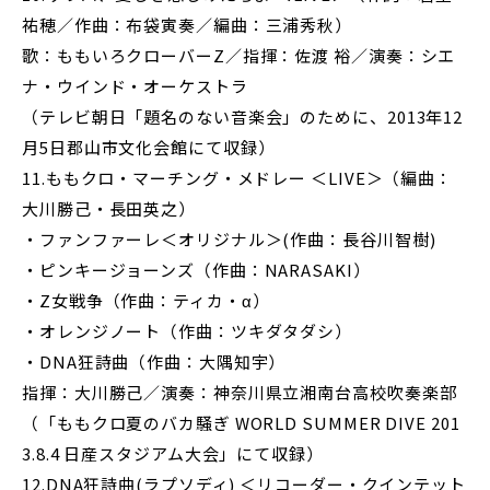
祐穂／作曲：布袋寅奏／編曲：三浦秀秋）
歌：ももいろクローバーZ／指揮：佐渡 裕／演奏：シエ
ナ・ウインド・オーケストラ
（テレビ朝日「題名のない音楽会」のために、2013年12
月5日郡山市文化会館にて収録）
11.ももクロ・マーチング・メドレー ＜LIVE＞（編曲：
大川勝己・長田英之）
・ファンファーレ＜オリジナル＞(作曲：長谷川智樹)
・ピンキージョーンズ（作曲：NARASAKI）
・Z女戦争（作曲：ティカ・α）
・オレンジノート（作曲：ツキダタダシ）
・DNA狂詩曲（作曲：大隅知宇）
指揮：大川勝己／演奏：神奈川県立湘南台高校吹奏楽部
（「ももクロ夏のバカ騒ぎ WORLD SUMMER DIVE 201
3.8.4 日産スタジアム大会」にて収録）
12.DNA狂詩曲(ラプソディ) ＜リコーダー・クインテット