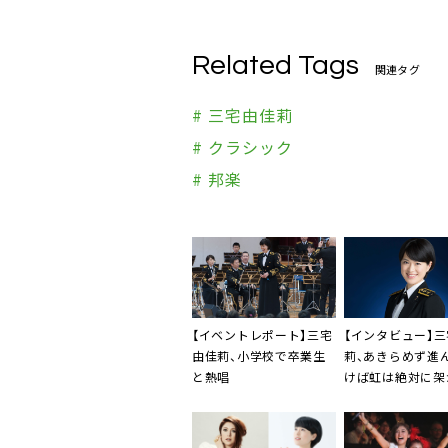
Related Tags
関連タグ
# 三宅由佳莉
# クラシック
# 邦楽
【イベントレポート】
三宅
【インタビュー】
三
由佳莉
、小学校で卒業生
莉
、あきらめず進
と熱唱
けば虹は絶対に架
『希望～Songs fo
Tomorrow』