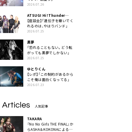
2026.07.26
ATSUGI Hi！Thunder
Rock Festival
【座談会】「遺伝子を継いでく
れるのは、やはりバンド」
2026.07.25
黒夢
「恐れることもない。どう転
がっても黒夢でしかない」
2026.07.25
ゆとりくん
【レポ】「この制約があるから
こそ俺は面白くなってる」
2026.07.23
 Articles
人気記事
TAKARA
『No No Girls THE FINAL』か
らASHA＆KOKONAによるユ