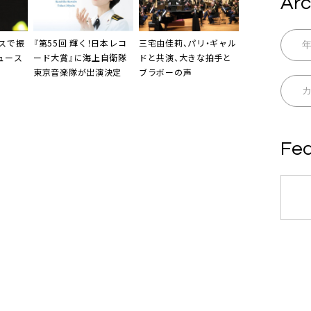
Arc
ースで振
『第55回 輝く！日本レコ
三宅由佳莉
、パリ・ギャル
ニュース
ード大賞』に
海上自衛隊
ドと共演、大きな拍手と
東京音楽隊
が出演決定
ブラボーの声
Fea