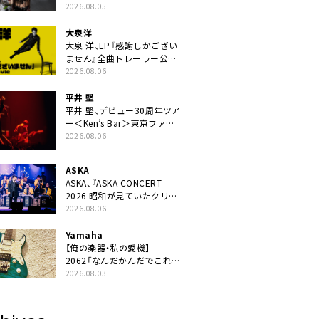
ニット・TAKARAがデビュー
2026.08.05
大泉洋
大泉 洋、EP『感謝しかござい
ません』全曲トレーラー公
開。幾田りら書き下ろし曲や
2026.08.06
ジャズピアニスト・小曽根真
による提供曲のレコーディン
平井 堅
グ映像の一部解禁も
平井 堅、デビュー30周年ツア
ー＜Ken’s Bar＞東京ファイ
ナル公演の映像商品化決定。
2026.08.06
ブックレットには平井堅のメ
ッセージ掲載も
ASKA
ASKA、『ASKA CONCERT
2026 昭和が見ていたクリス
マス!? 』発売＆上映決定
2026.08.06
Yamaha
【俺の楽器・私の愛機】
2062「なんだかんだでこれが
1番」
2026.08.03