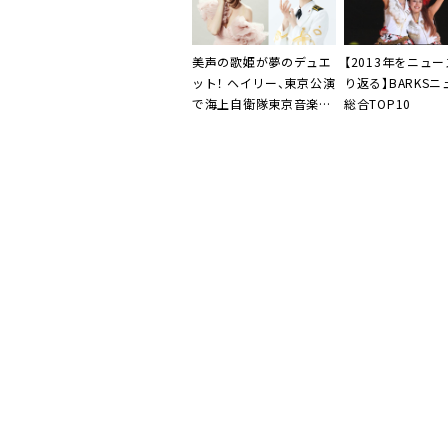
美声の歌姫が夢のデュエ
【2013年をニュ
ット！
ヘイリー
、東京公演
り返る】
BARKS
で海上自衛隊東京音楽隊
総合TOP10
の
三宅由佳莉
との共演が
決定