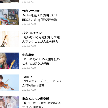
クトに」
2026.07.31
竹森マサユキ
カバーを超えた表現とは？
RE:Chording「天使達の歌」
2026.07.30
パク・ユチョン
「迷いながらも選択をして進
んでいくことが人生の魅力」
2026.07.30
中島卓偉
「たったひとりの人生を狂わ
せられたほうが光栄」
2026.07.29
TAIRIK
ソロメジャーデビューアルバ
ム『Mother』発売
2026.07.29
東京メルヘン倶楽部
「盛り上がり・個性・かわいい・
マジメ・闇堕ち」