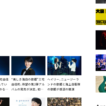
宅由佳
“美しき海自の歌姫”
三宅
ヘイリー
、ニュージーラ
んでい
由佳莉
、待望の第2弾アル
ンドの歌姫と海上自衛隊
かる
バムの発売が決定。初の
の歌姫が感涙の競演
r
本人作詞曲「希望」の映像
も公開