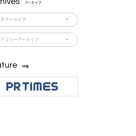
hives
アーカイブ
ture
特集