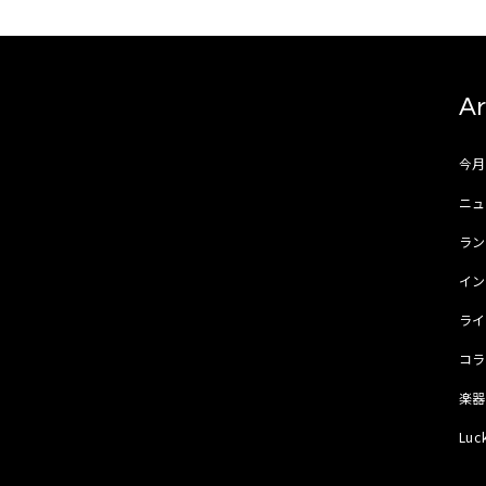
Ar
今
ニュ
ラ
イ
ラ
コ
楽
Luc