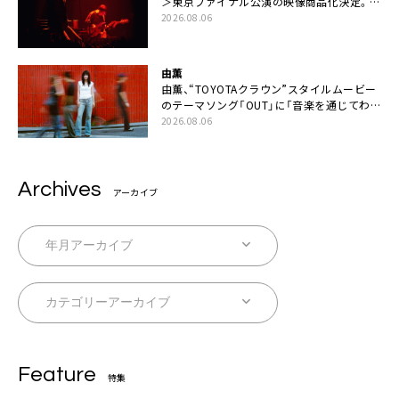
＞東京ファイナル公演の映像商品化決定。ブ
ックレットには平井堅のメッセージ掲載も
2026.08.06
由薫
由薫、“TOYOTAクラウン”スタイルムービー
のテーマソング「OUT」に「音楽を通じてわ
かりあうということ」
2026.08.06
Archives
アーカイブ
Feature
特集