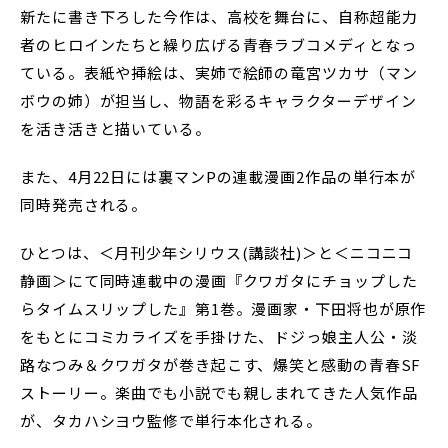
新たに書き下ろした今作は、高校を舞台に、自称超能力
者のヒロインたちと繰り広げる青春ラブコメディとなっ
ている。表紙や挿絵は、実姉で絵師の竜宮ツカサ（マン
ボウの姉）が担当し、物語を彩るキャラクターデザイン
を活き活きと描いている。
また、4月22日には裏マンPの連載漫画2作品の単行本が
同時発売される。
ひとつは、＜月刊少年シリウス(講談社)＞と＜ニコニコ
静画＞にて同時連載中の漫画『クワガタにチョップした
らタイムスリップした』第1巻。漫画家・下田将也が原作
をもとにコミカライズを手掛けた、ドジっ娘主人公・淡
路なつみ＆クワガタが巻き起こす、爆笑と感動の青春SF
ストーリー。楽曲でも小説でも親しまれてきた人気作品
が、タカハシヨウ監修で単行本化される。