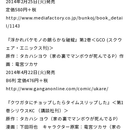
2014年2月25日(火)発売
定価580円＋税
http://www.mediafactory.co.jp/bunkoj/book_detai
l/1143
『浮かれバケモノの朗らかな破綻』第2巻＜GCO (スクウ
ェア・エニックス刊)＞
原作：タカハシヨウ（家の裏でマンボウが死んでるP）作
画：竜宮ツカサ
2014年4月22日(火)発売
B6判 定価476円＋税
http://www.ganganonline.com/comic/ukare/
『クワガタにチョップしたらタイムスリップした』＜第1
巻シリウスKC （講談社刊）＞
原作：タカハシ ヨウ（家の裏でマンボウが死んでるP）
漫画：下田将也 キャラクター原案：竜宮ツカサ（家の