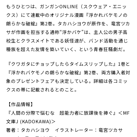
もうひとつは、ガンガンONLINE（スクウェア・エニッ
クス）にて連載中のオリジナル漫画『浮かれバケモノの
朗らかな破綻』第2巻。タカハシヨウが原作を、竜宮ツカ
サが作画を担当する通称“浮かバケ”は、主人公の男子高
校生とクラスメイトである妖怪達が、バンド活動を通じ
種族を超えた友情を築いていく、という青春狂騒劇だ。
『クワガタにチョップしたらタイムスリップした』1巻と
『浮かれバケモノの朗らかな破綻』第2巻、両方購入者対
象のプレゼントフェアも決定している。詳細は各コミッ
クスの帯に記載されるとのこと。
【作品情報】
『人間の分際で悩むな 超能力者に放課後を捧ぐ』＜MF
文庫J (KADOKAWA)＞
著者：タカハシヨウ イラストレーター：竜宮ツカサ