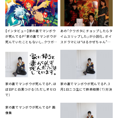
【インタビュー】
家の裏でマンボウ
あの「
クワガタにチョップしたらタ
が死んでるP
「家の裏でマンボウが
イムスリップした
」が小説化。ボイ
死んでいたこともないし、クワガタ
スドラマには“
はるかぜちゃん
”も
にチョップしてタイムスリップし
参加
たこともないです（笑）」
家の裏でマンボウが死んでるP
、
ほ
家の裏でマンボウが死んでるP
、3
ぼ日P
と白黒つける（ただしオセロ
月1日ニコ生にて姉弟相撲（？）対決
で）
家の裏でマンボウが死んでるP 画
像集