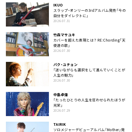
IKUO
スラップ・オンリーの3rdアルバム発売「今の
自分をダイレクトに」
2026.07.31
竹森マサユキ
カバーを超えた表現とは？ RE:Chording「天
使達の歌」
2026.07.30
パク・ユチョン
「迷いながらも選択をして進んでいくことが
人生の魅力」
2026.07.30
中島卓偉
「たったひとりの人生を狂わせられたほうが
光栄」
2026.07.29
TAIRIK
ソロメジャーデビューアルバム『Mother』発