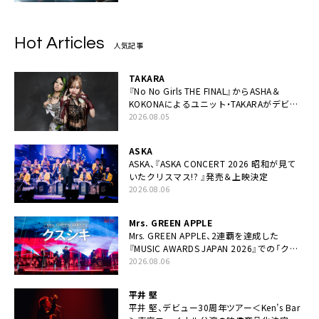
Hot Articles
人気記事
TAKARA
『No No Girls THE FINAL』からASHA＆
KOKONAによるユニット・TAKARAがデビュ
ー
2026.08.05
ASKA
ASKA、『ASKA CONCERT 2026 昭和が見て
いたクリスマス!? 』発売＆上映決定
2026.08.06
Mrs. GREEN APPLE
Mrs. GREEN APPLE、2連覇を達成した
『MUSIC AWARDS JAPAN 2026』での「クス
シキ」ライブパフォーマンスをYouTube公開
2026.08.06
平井 堅
平井 堅、デビュー30周年ツアー＜Ken’s Bar