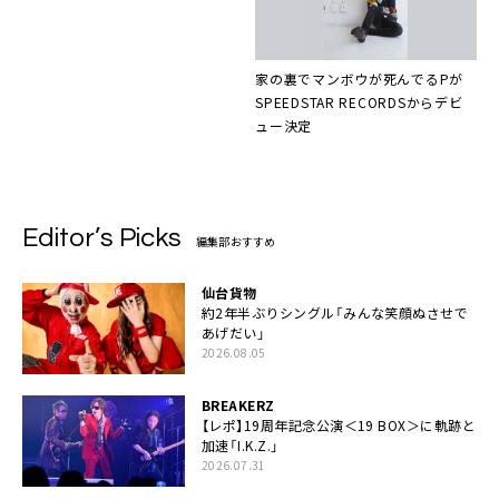
家の裏でマンボウが死んでるP
が
SPEEDSTAR RECORDSからデビ
ュー決定
Editor’s Picks
編集部おすすめ
仙台貨物
約2年半ぶりシングル「みんな笑顔ぬさせで
あげだい」
2026.08.05
BREAKERZ
【レポ】19周年記念公演＜19 BOX＞に軌跡と
加速「I.K.Z.」
2026.07.31