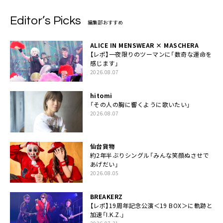
Editor’s Picks
編集部おすすめ
ALICE IN MENSWEAR × MASCHERA
【レポ】一夜限りのツーマンに「数奇な運命を
感じます」
2026.08.07
hitomi
「その人の胸に響くように歌いたい」
2026.08.07
仙台貨物
約2年半ぶりシングル「みんな笑顔ぬさせで
あげだい」
2026.08.05
BREAKERZ
【レポ】19周年記念公演＜19 BOX＞に軌跡と
加速「I.K.Z.」