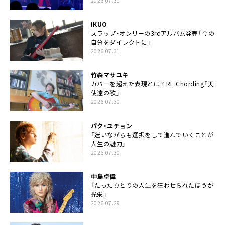
2026.07.31
IKUO
スラップ・オンリーの3rdアルバム発売「今の
自分をダイレクトに」
2026.07.31
竹森マサユキ
カバーを超えた表現とは？ RE:Chording「天
使達の歌」
2026.07.30
パク・ユチョン
「迷いながらも選択をして進んでいくことが
人生の魅力」
2026.07.30
中島卓偉
「たったひとりの人生を狂わせられたほうが
光栄」
2026.07.29