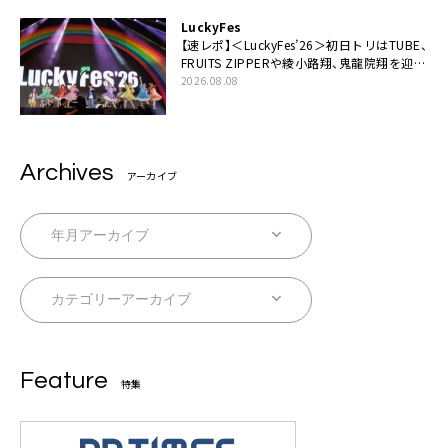
LuckyFes
【速レポ】＜LuckyFes’26＞初日トリはTUBE、
FRUITS ZIPPERや綾小路翔、鬼龍院翔を迎え
た豪華コラボも「知ってたらぜひ一緒に歌っ
2026.08.08
てちょうだい」
Archives
アーカイブ
Feature
特集