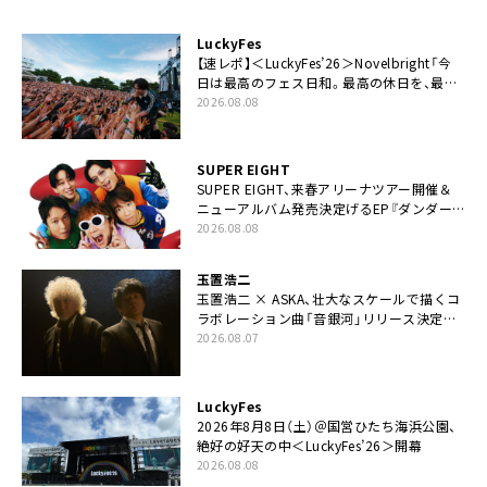
LuckyFes
【速レポ】＜LuckyFes’26＞Novelbright「今
日は最高のフェス日和。最高の休日を、最高
の夏休みを作っていきたい」
2026.08.08
SUPER EIGHT
SUPER EIGHT、来春アリーナツアー開催＆
ニューアルバム発売決定げるEP『ダンダー
ラ』本日リリース
2026.08.08
玉置浩二
玉置浩二 × ASKA、壮大なスケールで描くコ
ラボレーション曲「音銀河」リリース決定。
カップリングには新曲「命の宿り」収録も
2026.08.07
LuckyFes
2026年8月8日（土）＠国営ひたち海浜公園、
絶好の好天の中＜LuckyFes’26＞開幕
2026.08.08