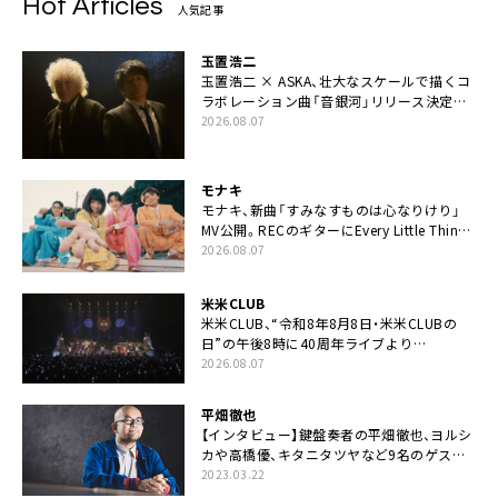
Hot Articles
人気記事
玉置浩二
玉置浩二 × ASKA、壮大なスケールで描くコ
ラボレーション曲「音銀河」リリース決定。
カップリングには新曲「命の宿り」収録も
2026.08.07
モナキ
モナキ、新曲「すみなすものは心なりけり」
MV公開。RECのギターにEvery Little Thing・
伊藤一朗参加も
2026.08.07
米米CLUB
米米CLUB、“令和8年8月8日・米米CLUBの
日”の午後8時に40周年ライブより
「FANtachy medley」を88年限定公開
2026.08.07
平畑徹也
【インタビュー】鍵盤奏者の平畑徹也、ヨルシ
カや高橋優、キタニタツヤなど9名のゲスト
を迎えた初アルバムに音楽人生の総括「自分
2023.03.22
自身を再確認できた」