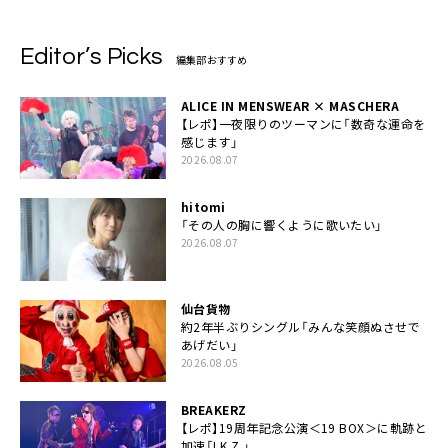
Editor’s Picks
編集部おすすめ
ALICE IN MENSWEAR × MASCHERA
【レポ】一夜限りのツーマンに「数奇な運命を
感じます」
2026.08.07
hitomi
「その人の胸に響くように歌いたい」
2026.08.07
仙台貨物
約2年半ぶりシングル「みんな笑顔ぬさせで
あげだい」
2026.08.05
BREAKERZ
【レポ】19周年記念公演＜19 BOX＞に軌跡と
加速「I.K.Z.」