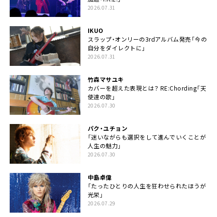
2026.07.31
IKUO
スラップ・オンリーの3rdアルバム発売「今の
自分をダイレクトに」
2026.07.31
竹森マサユキ
カバーを超えた表現とは？ RE:Chording「天
使達の歌」
2026.07.30
パク・ユチョン
「迷いながらも選択をして進んでいくことが
人生の魅力」
2026.07.30
中島卓偉
「たったひとりの人生を狂わせられたほうが
光栄」
2026.07.29