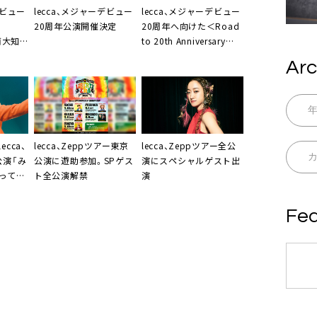
デビュー
lecca、メジャーデビュー
lecca、メジャーデビュー
20周年公演開催決定
20周年へ向けた＜Road
浦大知
to 20th Anniversary
Live Tour＞第2
Arc
弾“Messenger side”開催
決定
cca、
lecca、Zeppツアー東京
lecca、Zeppツアー全公
公演「み
公演に遊助参加。SPゲス
演にスペシャルゲスト出
ってほ
ト全公演解禁
演
助
Fea