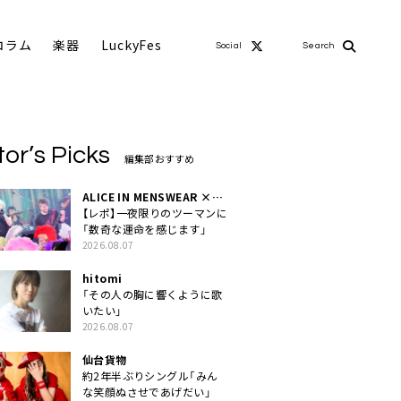
コラム
楽器
LuckyFes
Social
Search
tor’s Picks
編集部おすすめ
ALICE IN MENSWEAR ×
MASCHERA
【レポ】一夜限りのツーマンに
「数奇な運命を感じます」
2026.08.07
hitomi
「その人の胸に響くように歌
いたい」
2026.08.07
仙台貨物
約2年半ぶりシングル「みん
な笑顔ぬさせであげだい」