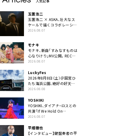
人気記事
玉置浩二
玉置浩二 × ASKA、壮大なス
ケールで描くコラボレーショ
ン曲「音銀河」リリース決定。
2026.08.07
カップリングには新曲「命の
宿り」収録も
モナキ
モナキ、新曲「すみなすものは
心なりけり」MV公開。RECの
ギターにEvery Little Thing・
2026.08.07
伊藤一朗参加も
LuckyFes
2026年8月8日（土）＠国営ひ
たち海浜公園、絶好の好天の
中＜LuckyFes’26＞開幕
2026.08.08
YOSHIKI
YOSHIKI、ダイアナ・ロスとの
共演「If We Hold On
Together」ライブ映像公開
2026.08.07
平畑徹也
【インタビュー】鍵盤奏者の平