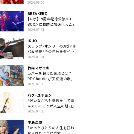
2026.08.05
BREAKERZ
【レポ】19周年記念公演＜19
BOX＞に軌跡と加速「I.K.Z.」
2026.07.31
IKUO
スラップ・オンリーの3rdアル
バム発売「今の自分をダイレ
クトに」
2026.07.31
竹森マサユキ
カバーを超えた表現とは？
RE:Chording「天使達の歌」
2026.07.30
パク・ユチョン
「迷いながらも選択をして進
んでいくことが人生の魅力」
2026.07.30
中島卓偉
「たったひとりの人生を狂わ
せられたほうが光栄」