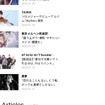
2026.07.29
TAIRIK
ソロメジャーデビューアルバ
ム『Mother』発売
2026.07.29
東京メルヘン倶楽部
「盛り上がり・個性・かわいい・
マジメ・闇堕ち」
2026.07.26
ATSUGI Hi！Thunder
Rock Festival
【座談会】「遺伝子を継いでく
れるのは、やはりバンド」
2026.07.25
黒夢
「恐れることもない。どう転
がっても黒夢でしかない」
2026.07.25
 Articles