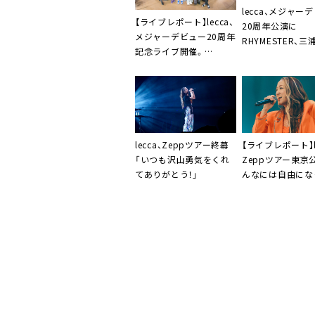
lecca、メジャー
【ライブレポート】lecca、
20周年公演に
メジャーデビュー20周年
RHYMESTER、三
記念ライブ開催。
らゲスト出演
RHYMESTER、Spinna B-
ILL、JUMBO MAATCH、三
浦大知らゲスト出演も
lecca、Zeppツアー終幕
【ライブレポート】le
「いつも沢山勇気をくれ
Zeppツアー東京
てありがとう！」
んなには自由にな
しい」ゲストに遊