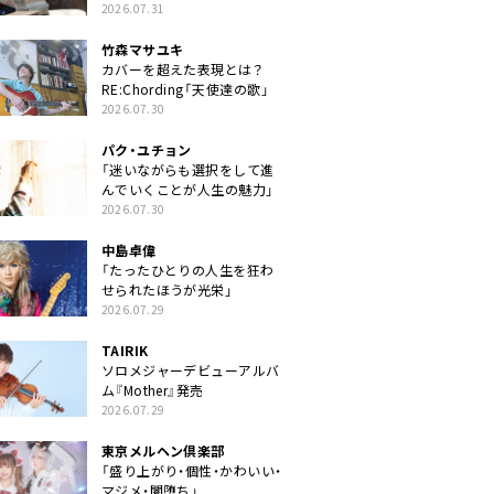
クトに」
2026.07.31
竹森マサユキ
カバーを超えた表現とは？
RE:Chording「天使達の歌」
2026.07.30
パク・ユチョン
「迷いながらも選択をして進
んでいくことが人生の魅力」
2026.07.30
中島卓偉
「たったひとりの人生を狂わ
せられたほうが光栄」
2026.07.29
TAIRIK
ソロメジャーデビューアルバ
ム『Mother』発売
2026.07.29
東京メルヘン倶楽部
「盛り上がり・個性・かわいい・
マジメ・闇堕ち」