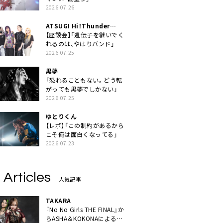
2026.07.26
ATSUGI Hi！Thunder
Rock Festival
【座談会】「遺伝子を継いでく
れるのは、やはりバンド」
2026.07.25
黒夢
「恐れることもない。どう転
がっても黒夢でしかない」
2026.07.25
ゆとりくん
【レポ】「この制約があるから
こそ俺は面白くなってる」
2026.07.23
 Articles
人気記事
TAKARA
『No No Girls THE FINAL』か
らASHA＆KOKONAによるユ