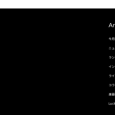
Ar
今
ニュ
ラ
イ
ラ
コ
楽
Luc