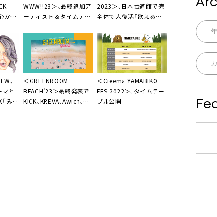
Arc
CK
WWW!!23＞、最終追加ア
2023＞、日本武道館で完
W「心から
ーティスト＆タイムテー
全体で大復活「歌える人
と思い
ブル発表
はどんどん歌って」
終わっち
REW
、
＜GREENROOM
＜
Creema YAMABIKO
ーマと
BEACH’23＞最終発表で
FES 2022
＞、タイムテー
K「みん
KICK、KREVA、Awich、
ブル公開
Fea
うたに決
GLIM SPANKYら7組