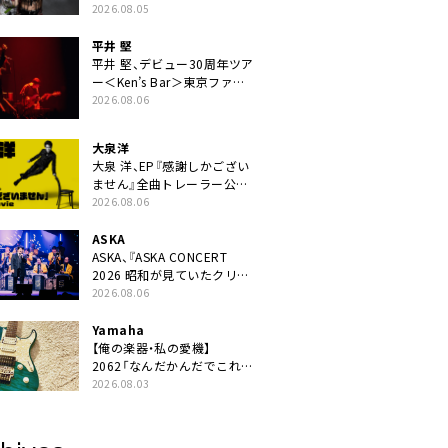
ニット・TAKARAがデビュー
2026.08.05
平井 堅
平井 堅、デビュー30周年ツア
ー＜Ken’s Bar＞東京ファイ
ナル公演の映像商品化決定。
2026.08.06
ブックレットには平井堅のメ
ッセージ掲載も
大泉洋
大泉 洋、EP『感謝しかござい
ません』全曲トレーラー公
開。幾田りら書き下ろし曲や
2026.08.06
ジャズピアニスト・小曽根真
による提供曲のレコーディン
ASKA
グ映像の一部解禁も
ASKA、『ASKA CONCERT
2026 昭和が見ていたクリス
マス!? 』発売＆上映決定
2026.08.06
Yamaha
【俺の楽器・私の愛機】
2062「なんだかんだでこれが
1番」
2026.08.03