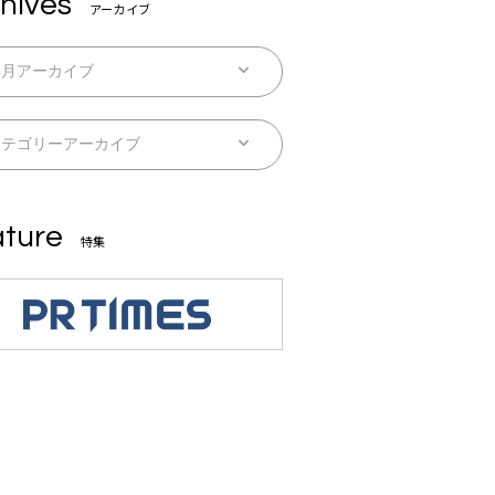
hives
アーカイブ
ture
特集