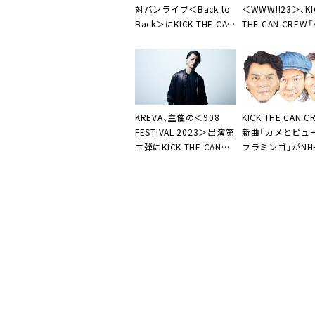
対バンライブ＜Back to
＜WWW!!23＞、KI
Back＞にKICK THE CAN
THE CAN CRE
CREW、Creepy Nuts、
この言葉が叫べる
Dragon Ash出演決定
ます、“まだ何も
ゃいないぜ”」
KREVA
、主催の＜908
KICK THE CAN C
FESTIVAL 2023＞出演第
新曲「カメとピュ
二弾に
KICK THE CAN
フラミンゴ」がNH
CREW
、
AKLO
が決定
なのうた」5月の
定