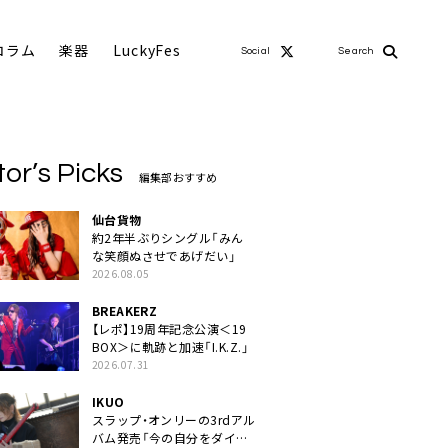
コラム
楽器
LuckyFes
Social
Search
tor’s Picks
編集部おすすめ
仙台貨物
約2年半ぶりシングル「みん
な笑顔ぬさせであげだい」
2026.08.05
BREAKERZ
【レポ】19周年記念公演＜19
BOX＞に軌跡と加速「I.K.Z.」
2026.07.31
IKUO
スラップ・オンリーの3rdアル
バム発売「今の自分をダイレ