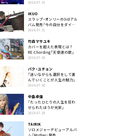
2026.07.31
IKUO
スラップ・オンリーの3rdアル
バム発売「今の自分をダイレ
クトに」
2026.07.31
竹森マサユキ
カバーを超えた表現とは？
RE:Chording「天使達の歌」
2026.07.30
パク・ユチョン
「迷いながらも選択をして進
んでいくことが人生の魅力」
2026.07.30
中島卓偉
「たったひとりの人生を狂わ
せられたほうが光栄」
2026.07.29
TAIRIK
ソロメジャーデビューアルバ
ム『Mother』発売