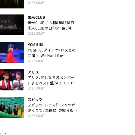
ン曲「音銀河」リリース決定。
2026.08.07
カップリングには新曲「命の
宿り」収録も
米米CLUB
米米CLUB、“令和8年8月8日・
米米CLUBの日”の午後8時に
40周年ライブより「FANtachy
2026.08.07
medley」を88年限定公開
YOSHIKI
YOSHIKI、ダイアナ・ロスとの
共演「If We Hold On
Together」ライブ映像公開
2026.08.07
アリス
アリス、初となる各メンバー
によるベスト盤『ALICE THE
BEST “TORILOGY”』リリー
2026.08.07
ス決定
スピッツ
スピッツ、ドラマ『Tシャツが
乾くまで』主題歌「見知らぬ
糸」本日配信。ドラマとのSP
2026.08.07
コラボムービー公開も