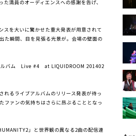
った満員のオーディエンスへの感謝を告げ、
ンスを大いに驚かせた重大発表が用意されて
出た瞬間、目を見張る光景が。会場の壁面の
バム Live #4 at LIQUIDROOM 201402
されるライブアルバムのリリース発表が待っ
たファンの気持ちはさらに昂ぶることとなっ
「HUMANITY2」と世界観の異なる2曲の配信連