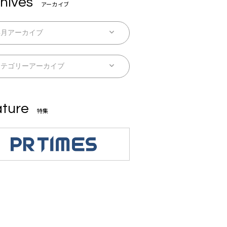
hives
アーカイブ
ture
特集