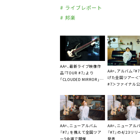
# ライブレポート
# 邦楽
AA=、最新ライブ映像作
AA=、アルバム『#
品『TOUR #7』より
げた全国ツアー＜T
「CLOUDED MIRROR」ラ
#7＞ファイナル
イブ映像公開
像作品リリース決
AA=
、ニューアルバム
AA=
、ニューアル
『#7』を携えて全国ツア
『#7』の4/23リ
ー5会場で開催
発表