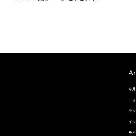
公開
Ar
今
ニュ
ラ
イ
ラ