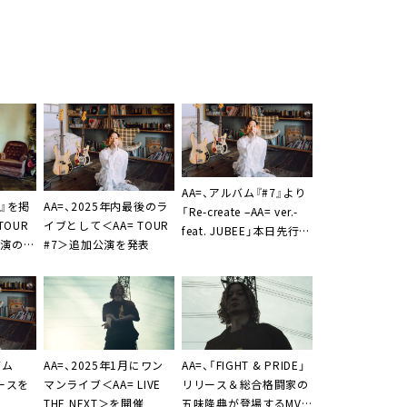
AA=、アルバム『#7』より
7』を掲
AA=、2025年内最後のラ
「Re-create –AA= ver.-
OUR
イブとして＜AA= TOUR
feat. JUBEE」本日先行配
公演の映
#7＞追加公演を発表
信。メンバー全員＆
定
JUBEE出演のリリックビ
デオ公開も
バム
AA=
、2025年1月にワン
AA=
、「FIGHT & PRIDE」
リースを
マンライブ＜AA= LIVE
リリース＆総合格闘家の
THE NEXT＞を開催
五味隆典が登場するMV