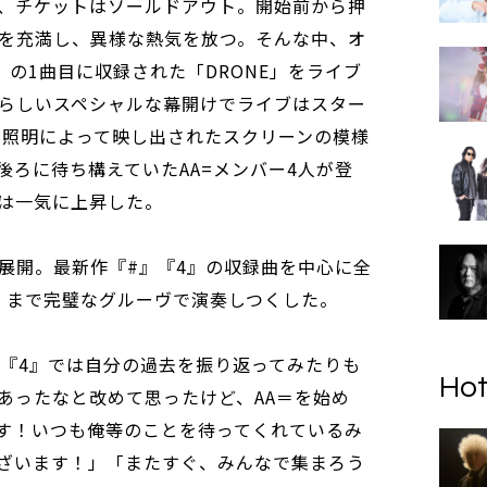
、チケットはソールドアウト。開始前から押
を充満し、異様な熱気を放つ。そんな中、オ
の1曲目に収録された「DRONE」をライブ
らしいスペシャルな幕開けでライブはスター
影が照明によって映し出されたスクリーンの模様
後ろに待ち構えていたAA=メンバー4人が登
は一気に上昇した。
展開。最新作『#』『4』の収録曲を中心に全
!!」まで完璧なグルーヴで演奏しつくした。
』『4』では自分の過去を振り返ってみたりも
Hot
あったなと改めて思ったけど、AA＝を始め
す！いつも俺等のことを待ってくれているみ
ざいます！」「またすぐ、みんなで集まろう