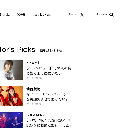
コラム
楽器
LuckyFes
Social
Search
tor’s Picks
編集部おすすめ
hitomi
【インタビュー】「その人の胸
に響くように歌いたい」
2026.08.07
仙台貨物
約2年半ぶりシングル「みん
な笑顔ぬさせであげだい」
2026.08.05
BREAKERZ
【レポ】19周年記念公演＜19
BOX＞に軌跡と加速「I.K.Z.」