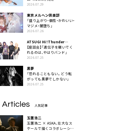
2026.07.29
東京メルヘン倶楽部
「盛り上がり・個性・かわいい・
マジメ・闇堕ち」
2026.07.26
ATSUGI Hi！Thunder
Rock Festival
【座談会】「遺伝子を継いでく
れるのは、やはりバンド」
2026.07.25
黒夢
「恐れることもない。どう転
がっても黒夢でしかない」
2026.07.25
 Articles
人気記事
玉置浩二
玉置浩二 × ASKA、壮大なス
ケールで描くコラボレーショ