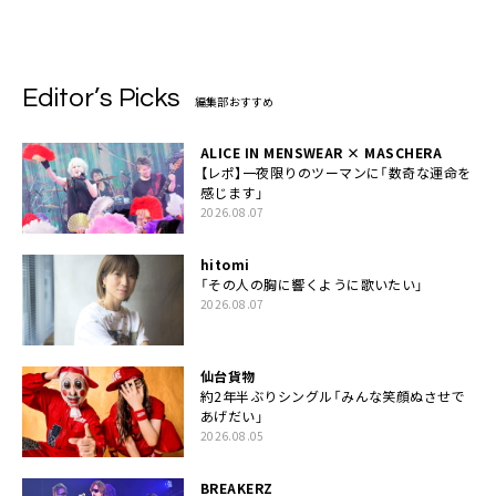
いて一心同体なんだと思います」
Editor’s Picks
編集部おすすめ
ALICE IN MENSWEAR × MASCHERA
【レポ】一夜限りのツーマンに「数奇な運命を
感じます」
2026.08.07
hitomi
「その人の胸に響くように歌いたい」
2026.08.07
仙台貨物
約2年半ぶりシングル「みんな笑顔ぬさせで
あげだい」
2026.08.05
BREAKERZ