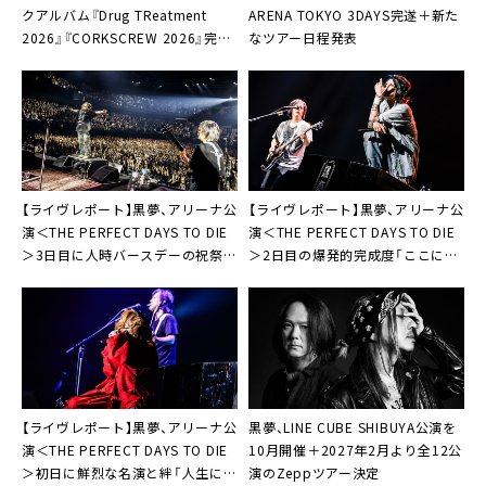
クアルバム『Drug TReatment
ARENA TOKYO 3DAYS完遂＋新た
2026』『CORKSCREW 2026』完成
なツアー日程発表
「人生の流れを確認することができ
るような作品」
【ライヴレポート】黒夢、アリーナ公
【ライヴレポート】黒夢、アリーナ公
演＜THE PERFECT DAYS TO DIE
演＜THE PERFECT DAYS TO DIE
＞3日目に人時バースデーの祝祭と
＞2日目の爆発的完成度「ここにい
ロックンロールの快楽「こんな未来
る全員が自由であってください！」
があるとはね」
【ライヴレポート】黒夢、アリーナ公
黒夢、LINE CUBE SHIBUYA公演を
演＜THE PERFECT DAYS TO DIE
10月開催＋2027年2月より全12公
＞初日に鮮烈な名演と絆「人生にお
演のZeppツアー決定