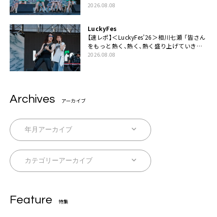
2026.08.08
LuckyFes
【速レポ】＜LuckyFes’26＞相川七瀬 「皆さん
をもっと熱く、熱く、熱く盛り上げていきま
す！」
2026.08.08
Archives
アーカイブ
Feature
特集