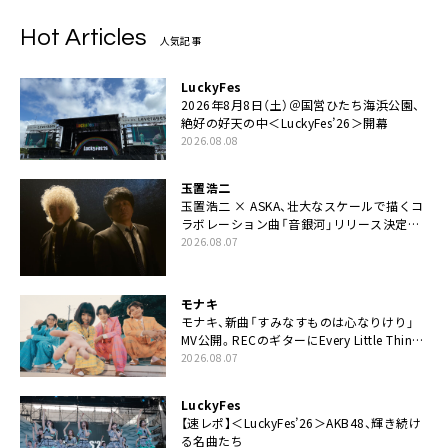
Hot Articles
人気記事
LuckyFes
2026年8月8日（土）＠国営ひたち海浜公園、
絶好の好天の中＜LuckyFes’26＞開幕
2026.08.08
玉置浩二
玉置浩二 × ASKA、壮大なスケールで描くコ
ラボレーション曲「音銀河」リリース決定。
カップリングには新曲「命の宿り」収録も
2026.08.07
モナキ
モナキ、新曲「すみなすものは心なりけり」
MV公開。RECのギターにEvery Little Thing・
伊藤一朗参加も
2026.08.07
LuckyFes
【速レポ】＜LuckyFes’26＞AKB48、輝き続け
る名曲たち