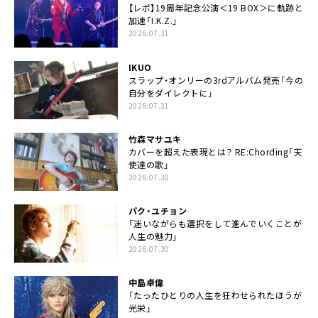
【レポ】19周年記念公演＜19 BOX＞に軌跡と
加速「I.K.Z.」
2026.07.31
IKUO
スラップ・オンリーの3rdアルバム発売「今の
自分をダイレクトに」
2026.07.31
竹森マサユキ
カバーを超えた表現とは？ RE:Chording「天
使達の歌」
2026.07.30
パク・ユチョン
「迷いながらも選択をして進んでいくことが
人生の魅力」
2026.07.30
中島卓偉
「たったひとりの人生を狂わせられたほうが
光栄」