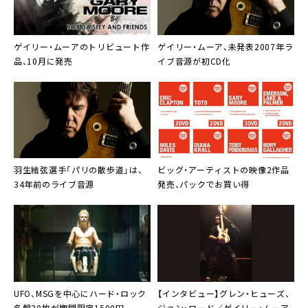
ゲイリー・ムーア
のトリビュート作
ゲイリー・ムーア
、未発表2007年ラ
品、10月に発売
イブ音源が初CD化
羽生結弦選手「
パリの散歩道
」は、
ビッグ・アーティストの映像2作品
34年前のライブ音源
発売、パックでお買い得
UFO
、
MSG
を中心にハード・ロック
【インタビュー】
グレン・ヒューズ
、
名盤30枚が期間限定1500円
ジョン・ロード／ゲイリー・ムーア