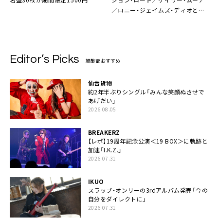
／ロニー・ジェイムズ・ディオとの
出会い【後篇】
Editor’s Picks
編集部おすすめ
仙台貨物
約2年半ぶりシングル「みんな笑顔ぬさせで
あげだい」
2026.08.05
BREAKERZ
【レポ】19周年記念公演＜19 BOX＞に軌跡と
加速「I.K.Z.」
2026.07.31
IKUO
スラップ・オンリーの3rdアルバム発売「今の
自分をダイレクトに」
2026.07.31