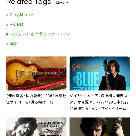
Related Tags
関連タグ
# Gary Moore
# HR/HM
# レジェンド＆クラシック・ロック
# 洋楽
【俺の楽器・私の愛機】1936「単身赴
ゲイリー・ムーア
、没後初未発表ス
任サイコーw（帰る時は…）」
タジオ音源アルバム4/28日本先行
発売決定＆「イン・マイ・ドリーム
ズ」本日22時公開