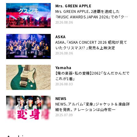
Mrs. GREEN APPLE
Mrs. GREEN APPLE、2連覇を達成した
『MUSIC AWARDS JAPAN 2026』での「クス
シキ」ライブパフォーマンスをYouTube公開
2026.08.06
ASKA
ASKA、『ASKA CONCERT 2026 昭和が見て
いたクリスマス!? 』発売＆上映決定
2026.08.06
Yamaha
【俺の楽器・私の愛機】2062「なんだかんだで
これが1番」
2026.08.03
NEWS
NEWS、アルバム『変身』ジャケット＆楽曲詳
細を発表。ナレーションは⼭寺宏⼀
2025.07.09