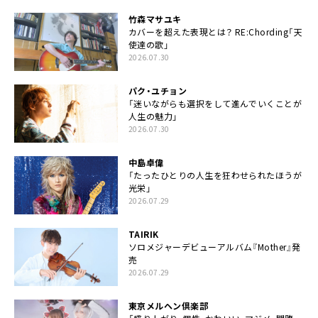
竹森マサユキ
カバーを超えた表現とは？ RE:Chording「天
使達の歌」
2026.07.30
パク・ユチョン
「迷いながらも選択をして進んでいくことが
人生の魅力」
2026.07.30
中島卓偉
「たったひとりの人生を狂わせられたほうが
光栄」
2026.07.29
TAIRIK
ソロメジャーデビューアルバム『Mother』発
売
2026.07.29
東京メルヘン倶楽部