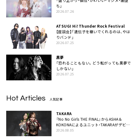
「盛り上がり・個性・かわいい・マジメ・闇堕
ち」
2026.07.26
ATSUGI Hi！Thunder Rock Festival
【座談会】「遺伝子を継いでくれるのは、やは
りバンド」
2026.07.25
黒夢
「恐れることもない。どう転がっても黒夢で
しかない」
2026.07.25
Hot Articles
人気記事
TAKARA
『No No Girls THE FINAL』からASHA＆
KOKONAによるユニット・TAKARAがデビュ
ー
2026.08.05