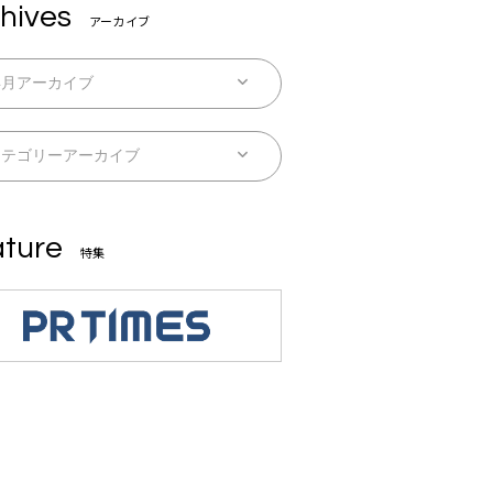
hives
アーカイブ
ture
特集