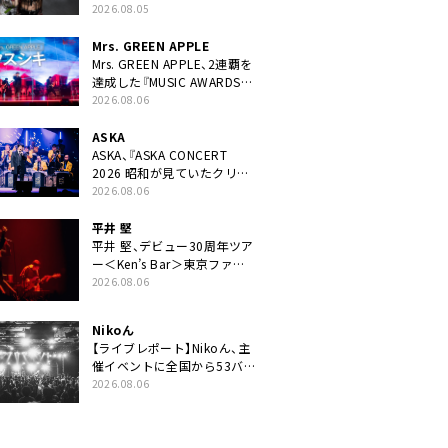
ニット・TAKARAがデビュー
2026.08.05
Mrs. GREEN APPLE
Mrs. GREEN APPLE、2連覇を
達成した『MUSIC AWARDS
JAPAN 2026』での「クスシ
2026.08.06
キ」ライブパフォーマンスを
YouTube公開
ASKA
ASKA、『ASKA CONCERT
2026 昭和が見ていたクリス
マス!? 』発売＆上映決定
2026.08.06
平井 堅
平井 堅、デビュー30周年ツア
ー＜Ken’s Bar＞東京ファイ
ナル公演の映像商品化決定。
2026.08.06
ブックレットには平井堅のメ
ッセージ掲載も
Nikoん
【ライブレポート】Nikoん、主
催イベントに全国から53バ
ンドが出演「自分たちが積み
2026.08.06
上げてきた中身の重みを実感
した」