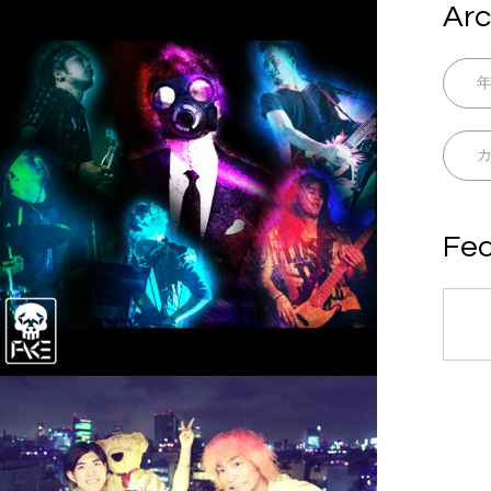
Arc
Fea