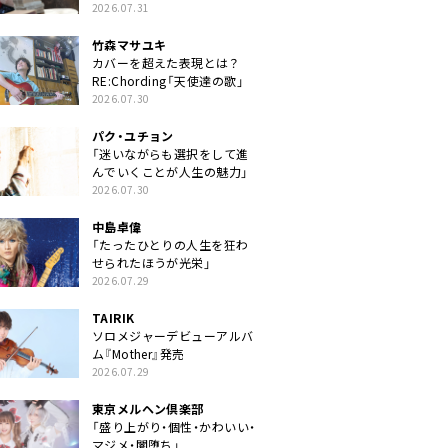
クトに」
2026.07.31
竹森マサユキ
カバーを超えた表現とは？
RE:Chording「天使達の歌」
2026.07.30
パク・ユチョン
「迷いながらも選択をして進
んでいくことが人生の魅力」
2026.07.30
中島卓偉
「たったひとりの人生を狂わ
せられたほうが光栄」
2026.07.29
TAIRIK
ソロメジャーデビューアルバ
ム『Mother』発売
2026.07.29
東京メルヘン倶楽部
「盛り上がり・個性・かわいい・
マジメ・闇堕ち」