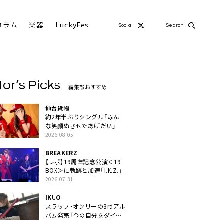
コラム
楽器
LuckyFes
Social
Search
tor’s Picks
編集部おすすめ
仙台貨物
約2年半ぶりシングル「みん
な笑顔ぬさせであげだい」
2026.08.05
BREAKERZ
【レポ】19周年記念公演＜19
BOX＞に軌跡と加速「I.K.Z.」
2026.07.31
IKUO
スラップ・オンリーの3rdアル
バム発売「今の自分をダイレ