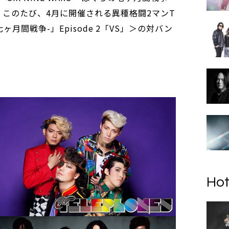
。このたび、4月に開催される異種格闘2マンT
らの七ヶ月間戦争-」Episode 2「VS」＞の対バン
像
Hot