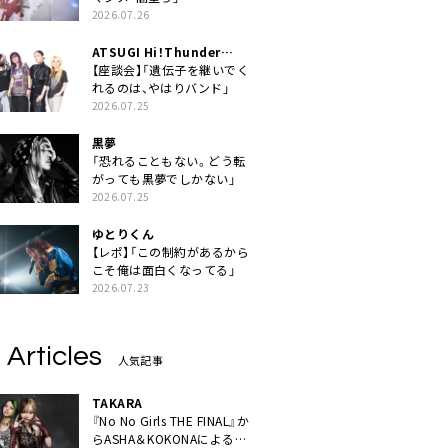
2026.07.26
ATSUGI Hi！Thunder
Rock Festival
【座談会】「遺伝子を継いでく
れるのは、やはりバンド」
2026.07.25
黒夢
「恐れることもない。どう転
がっても黒夢でしかない」
2026.07.25
ゆとりくん
【レポ】「この制約があるから
こそ俺は面白くなってる」
2026.07.23
 Articles
人気記事
TAKARA
『No No Girls THE FINAL』か
らASHA＆KOKONAによるユ