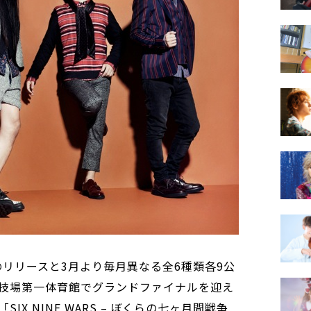
のリリースと3月より毎月異なる全6種類各9公
技場第一体育館でグランドファイナルを迎え
「SIX NINE WARS – ぼくらの七ヶ月間戦争