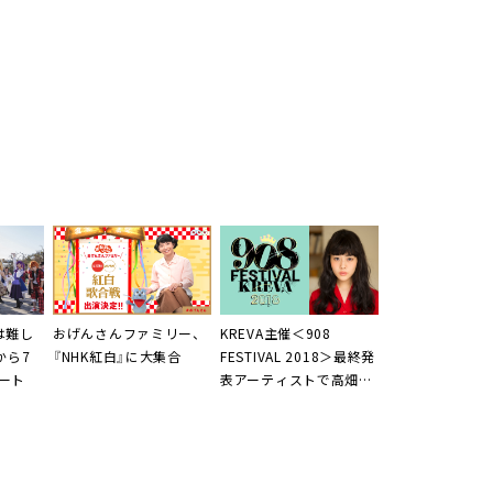
は難し
おげんさん
ファミリー、
KREVA主催＜
908
から7
『
NHK紅白
』に大集合
FESTIVAL 2018
＞最終発
ート
表アーティストで高畑充
希