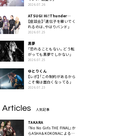
2026.07.26
ATSUGI Hi！Thunder
Rock Festival
【座談会】「遺伝子を継いでく
れるのは、やはりバンド」
2026.07.25
黒夢
「恐れることもない。どう転
がっても黒夢でしかない」
2026.07.25
ゆとりくん
【レポ】「この制約があるから
こそ俺は面白くなってる」
2026.07.23
 Articles
人気記事
TAKARA
『No No Girls THE FINAL』か
らASHA＆KOKONAによるユ