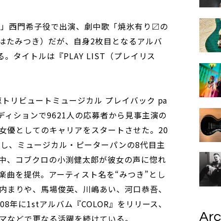
ん」西門希子役で出演、劇中歌「焼氷有り〼の
はたみつき）だが、自身2枚目となるアルバ
。タイトルは『PLAY LIST（プレイリス
恵トリビュートミュージカル プレイバック pa
ーディションで9621人の応募者から見事主演の
女優としてのキャリアをスタートさせた。20
始し、ミュージカル・ピーターパンの8代目主
中、コブクロの小渕健太郎が彼女の声に惚れ
楽曲を提供。アーティスト名を“みつき”とし
内まりや、馬場俊英、川嶋あい、河口恭吾、
8年に1stアルバム『COLOR』をリリース、
Arc
マなどで更なる活躍を続けている。