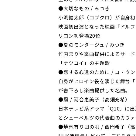
●大切なもの / みつき
小渕健太郎（コブクロ）が自身初
映画初出演となった映画「ドルフ
リコン初登場20位
●夏のモンタージュ / みつき
竹内まりや楽曲提供によるサード
「ナツコイ」の主題歌
●恋する心達のために / コ・ウ
自身がヒロイン役を演じた舞台「
が書下ろし楽曲提供した名曲。
●風 / 河合恵美子（高畑充希）
日本テレビ系ドラマ「Q10」に
とシューベルツの代表曲のカヴァ
●焼氷有り〼の唄 / 西門希子（
NHK連続テレビ小説「ごちそう