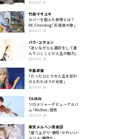
クトに」
2026.07.31
竹森マサユキ
カバーを超えた表現とは？
RE:Chording「天使達の歌」
2026.07.30
パク・ユチョン
「迷いながらも選択をして進
んでいくことが人生の魅力」
2026.07.30
中島卓偉
「たったひとりの人生を狂わ
せられたほうが光栄」
2026.07.29
TAIRIK
ソロメジャーデビューアルバ
ム『Mother』発売
2026.07.29
東京メルヘン倶楽部
「盛り上がり・個性・かわいい・
マジメ・闇堕ち」