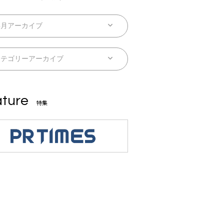
ture
特集