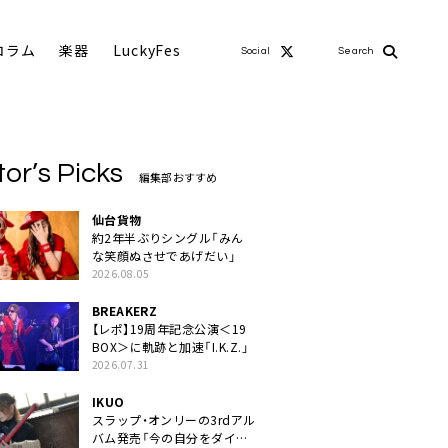
コラム
楽器
LuckyFes
Social
Search
tor’s Picks
編集部おすすめ
仙台貨物
約2年半ぶりシングル「みん
な笑顔ぬさせであげだい」
2026.08.05
BREAKERZ
【レポ】19周年記念公演＜19
BOX＞に軌跡と加速「I.K.Z.」
2026.07.31
IKUO
スラップ・オンリーの3rdアル
バム発売「今の自分をダイレ