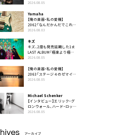
ニット・TAKARAがデビュー
2026.08.05
Yamaha
【俺の楽器・私の愛機】
2062「なんだかんだでこれが
1番」
2026.08.03
キズ
キズ、2度も発売延期した1st
LAST ALBUM『極楽より極上
の雨』遂にリリース。収録曲
2026.08.05
「はじまり」MV公開
【俺の楽器・私の愛機】
2063「ステージ４のゼマイテ
ィス。」
2026.08.05
Michael Schenker
【インタビュー】エリック・グ
ロンウォール、ハード・ロック
の今を代表する魂のボーカリ
2026.08.05
スト来日決定
hives
アーカイブ