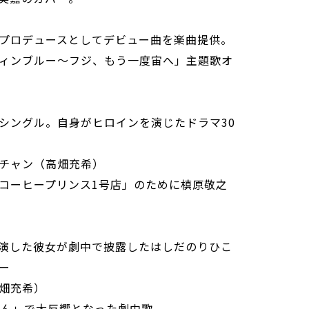
プロデュースとしてデビュー曲を楽曲提供。
ィンブルー～フジ、もう一度宙へ」主題歌オ
シングル。自身がヒロインを演じたドラマ30
ンチャン（高畑充希）
コーヒープリンス1号店」のために槙原敬之
出演した彼女が劇中で披露したはしだのりひこ
ー
高畑充希）
さん」で大反響となった劇中歌。