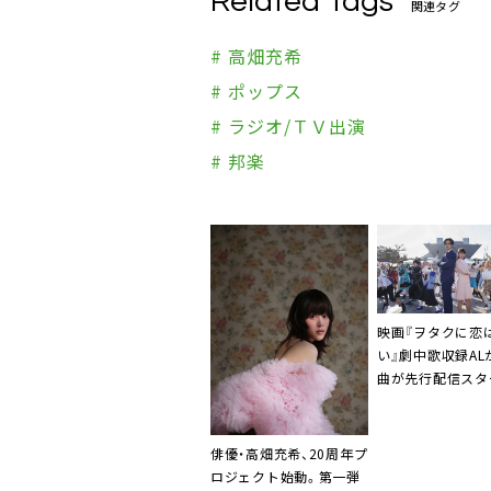
Related Tags
関連タグ
# 高畑充希
# ポップス
# ラジオ/ＴＶ出演
# 邦楽
映画『ヲタクに恋
い』
劇中歌収録AL
曲が先行配信スタ
俳優・高畑充希、20周年プ
ロジェクト始動。第一弾