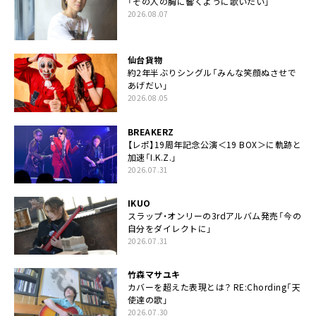
「その人の胸に響くように歌いたい」
2026.08.07
仙台貨物
約2年半ぶりシングル「みんな笑顔ぬさせで
あげだい」
2026.08.05
BREAKERZ
【レポ】19周年記念公演＜19 BOX＞に軌跡と
加速「I.K.Z.」
2026.07.31
IKUO
スラップ・オンリーの3rdアルバム発売「今の
自分をダイレクトに」
2026.07.31
竹森マサユキ
カバーを超えた表現とは？ RE:Chording「天
使達の歌」
2026.07.30