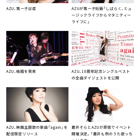
AZU
、第一子出産
AZU
が第一子妊娠「しばらく、ミュ
ージックライフからマタニティー
ライフに」
AZU
、結婚を発表
AZU
、10周年記念シングルベスト
の全曲ダイジェストを公開
AZU
、映画主題歌の新曲「again」を
蒼井そらとAZU
が原宿でイベント
配信限定リリース
開催決定。「蒼井も例のうた歌っち