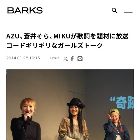
AZU
、
蒼井そら
、
MIKU
が歌詞を題材に放送
コードギリギリなガールズトーク
2014.01.28 19:15
Share