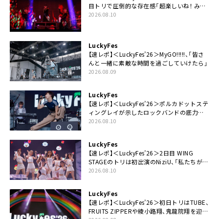
目トリで圧倒的な存在感「超楽しいね！ みん
なありがとう！」
2026.08.10
LuckyFes
【速レポ】＜LuckyFes’26＞MyGO!!!!!、「皆さ
んと一緒に素敵な時間を過ごしていけたら」
2026.08.09
LuckyFes
【速レポ】＜LuckyFes’26＞ポルカドットステ
ィングレイが示したロックバンドの底力
「LuckyFesのマスコットキャラクターである
2026.08.10
俺たちが、ライブとは何であるかを教えてや
る」
LuckyFes
【速レポ】＜LuckyFes’26＞2日目 WING
STAGEのトリは初出演のNiziU、「私たちが最
高の夏の思い出にしてみせます」
2026.08.10
LuckyFes
【速レポ】＜LuckyFes’26＞初日トリはTUBE、
FRUITS ZIPPERや綾小路翔、鬼龍院翔を迎え