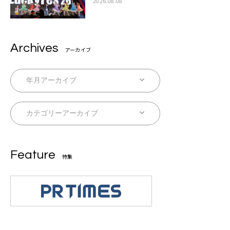
た豪華コラボも「知ってたらぜひ一緒に歌っ
2026.08.08
てちょうだい」
Archives
アーカイブ
Feature
特集