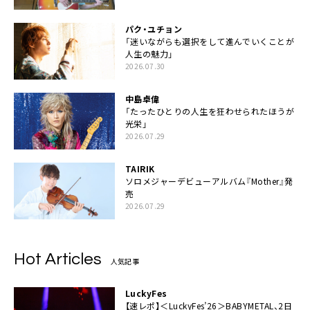
パク・ユチョン
「迷いながらも選択をして進んでいくことが
人生の魅力」
2026.07.30
中島卓偉
「たったひとりの人生を狂わせられたほうが
光栄」
2026.07.29
TAIRIK
ソロメジャーデビューアルバム『Mother』発
売
2026.07.29
Hot Articles
人気記事
LuckyFes
【速レポ】＜LuckyFes’26＞BABYMETAL、2日