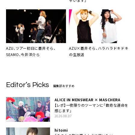
ゃいます」
AZU
、ツアー初日に蒼井そら、
AZU
×
蒼井そら
、ハラハラドキドキ
SEAMO、今井洋介ら
の生放送
Editor’s Picks
編集部おすすめ
ALICE IN MENSWEAR × MASCHERA
【レポ】一夜限りのツーマンに「数奇な運命を
感じます」
2026.08.07
hitomi