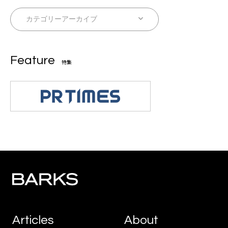
Feature
特集
Articles
About