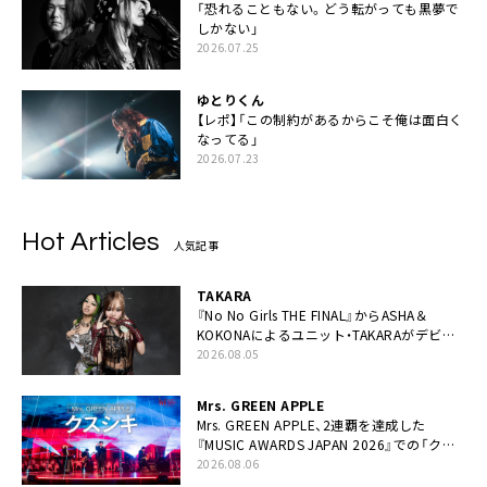
「恐れることもない。どう転がっても黒夢で
しかない」
2026.07.25
ゆとりくん
【レポ】「この制約があるからこそ俺は面白く
なってる」
2026.07.23
Hot Articles
人気記事
TAKARA
『No No Girls THE FINAL』からASHA＆
KOKONAによるユニット・TAKARAがデビュ
ー
2026.08.05
Mrs. GREEN APPLE
Mrs. GREEN APPLE、2連覇を達成した
『MUSIC AWARDS JAPAN 2026』での「クス
シキ」ライブパフォーマンスをYouTube公開
2026.08.06