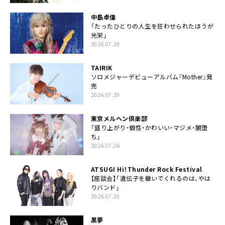
中島卓偉
「たったひとりの人生を狂わせられたほうが
光栄」
2026.07.29
TAIRIK
ソロメジャーデビューアルバム『Mother』発
売
2026.07.29
東京メルヘン倶楽部
「盛り上がり・個性・かわいい・マジメ・闇堕
ち」
2026.07.26
ATSUGI Hi！Thunder Rock Festival
【座談会】「遺伝子を継いでくれるのは、やは
りバンド」
2026.07.25
黒夢