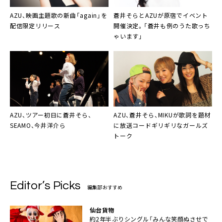
AZU
、映画主題歌の新曲「again」を
蒼井そらとAZU
が原宿でイベント
配信限定リリース
開催決定。「蒼井も例のうた歌っち
ゃいます」
AZU
、ツアー初日に蒼井そら、
AZU
、
蒼井そら
、
MIKU
が歌詞を題材
SEAMO、今井洋介ら
に放送コードギリギリなガールズ
トーク
Editor’s Picks
編集部おすすめ
仙台貨物
約2年半ぶりシングル「みんな笑顔ぬさせで