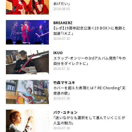
あげだい」
2026.08.05
BREAKERZ
【レポ】19周年記念公演＜19 BOX＞に軌跡と
加速「I.K.Z.」
2026.07.31
IKUO
スラップ・オンリーの3rdアルバム発売「今の
自分をダイレクトに」
2026.07.31
竹森マサユキ
カバーを超えた表現とは？ RE:Chording「天
使達の歌」
2026.07.30
パク・ユチョン
「迷いながらも選択をして進んでいくことが
人生の魅力」
2026.07.30