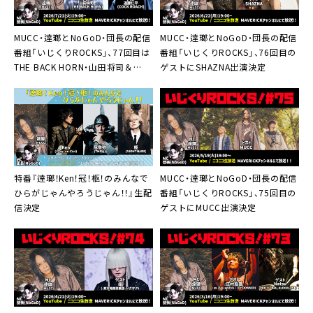
MUCC・逹瑯とNoGoD・団長の配信
MUCC・逹瑯とNoGoD・団長の配信
番組「いじくりROCKS」、77回目は
番組「いじくりROCKS」、76回目の
THE BACK HORN・山田将司＆
ゲストにSHAZNA出演決定
COCK ROACH・遠藤仁平がスタジ
オ生出演
特番『逹瑯！Ken！冠！柩！のみんなで
MUCC・逹瑯とNoGoD・団長の配信
ひらがじゃんやろうじゃん！！』生配
番組「いじくりROCKS」、75回目の
信決定
ゲストにMUCC出演決定