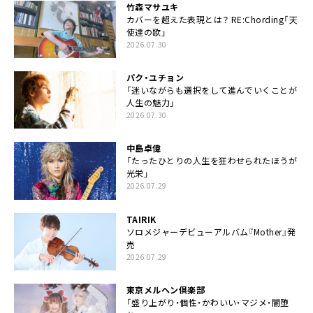
竹森マサユキ
カバーを超えた表現とは？ RE:Chording「天
使達の歌」
2026.07.30
パク・ユチョン
「迷いながらも選択をして進んでいくことが
人生の魅力」
2026.07.30
中島卓偉
「たったひとりの人生を狂わせられたほうが
光栄」
2026.07.29
TAIRIK
ソロメジャーデビューアルバム『Mother』発
売
2026.07.29
東京メルヘン倶楽部
「盛り上がり・個性・かわいい・マジメ・闇堕