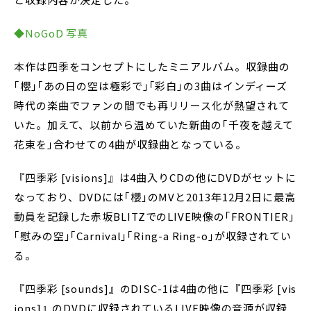
◆NoGoD 写真
本作は四季をコンセプトにしたミニアルバム。収録曲の
｢櫻｣｢あの日の空は極彩で｣｢彩白｣の3曲はインディーズ
時代の楽曲でファンの間でも再リリース化が熱望されて
いた。加えて、以前から温めていた新曲の｢千夜を越えて
花束を｣合わせての4曲が収録曲となっている。
『四季彩 [visions]』は4曲入りCDの他にDVDがセットに
なっており、DVDには｢櫻｣のMVと2013年12月2日に最高
動員を記録した赤坂BLITZでのLIVE映像の｢FRONTIER｣
｢慰みの空｣｢Carnival｣｢Ring-a Ring-o｣が収録されてい
る。
『四季彩 [sounds]』のDISC-1は4曲の他に『四季彩 [vis
ions]』のDVDに収録されているLIVE映像の音源が収録