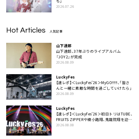
ち」
2026.07.26
Hot Articles
人気記事
山下達郎
山下達郎、37年ぶりのライブアルバム
『JOY2』が完成
2026.08.09
LuckyFes
【速レポ】＜LuckyFes’26＞MyGO!!!!!、「皆さ
んと一緒に素敵な時間を過ごしていけたら」
2026.08.09
LuckyFes
【速レポ】＜LuckyFes’26＞初日トリはTUBE、
FRUITS ZIPPERや綾小路翔、鬼龍院翔を迎え
た豪華コラボも「知ってたらぜひ一緒に歌っ
2026.08.08
てちょうだい」