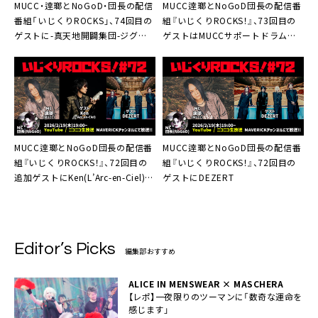
MUCC・逹瑯とNoGoD・団長の配信
MUCC逹瑯とNoGoD団長の配信番
番組「いじくりROCKS」、74回目の
組『いじくりROCKS！』、73回目の
ゲストに-真天地開闢集団-ジグザ
ゲストはMUCCサポートドラムを
グ・命 -mikoto-が出演決定
務める庄村聡泰とNatsu
MUCC逹瑯とNoGoD団長の配信番
MUCC逹瑯とNoGoD団長の配信番
組『いじくりROCKS！』、72回目の
組『いじくりROCKS！』、72回目の
追加ゲストにKen(L’Arc-en-Ciel)が
ゲストにDEZERT
登場
Editor’s Picks
編集部おすすめ
ALICE IN MENSWEAR × MASCHERA
【レポ】一夜限りのツーマンに「数奇な運命を
感じます」