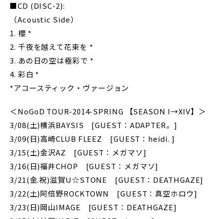
■CD (DISC-2):
（Acoustic Side）
1. 櫻 *
2. 千夜を越えて花束を *
3. あの日の空は極彩で *
4. 彩白 *
*アコースティック・ヴァージョン
＜NoGoD TOUR-2014-SPRING 【SEASON I→XIV】＞
3/08(土)横浜BAYSIS [GUEST：ADAPTER。]
3/09(日)高崎CLUB FLEEZ [GUEST：heidi. ]
3/15(土)金沢AZ [GUEST：メガマソ]
3/16(日)福井CHOP [GUEST：メガマソ]
3/21(金.祝)滋賀U☆STONE [GUEST：DEATHGAZE]
3/22(土)阿倍野ROCKTOWN [GUEST：真空ホロウ]
3/23(日)岡山IMAGE [GUEST：DEATHGAZE]