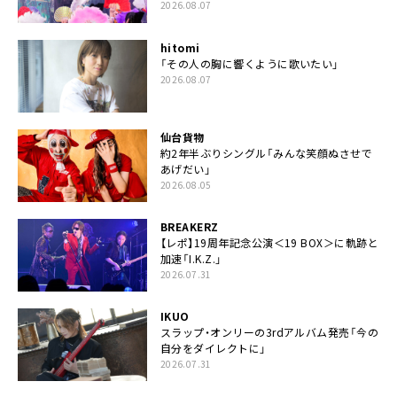
2026.08.07
hitomi
「その人の胸に響くように歌いたい」
2026.08.07
仙台貨物
約2年半ぶりシングル「みんな笑顔ぬさせで
あげだい」
2026.08.05
BREAKERZ
【レポ】19周年記念公演＜19 BOX＞に軌跡と
加速「I.K.Z.」
2026.07.31
IKUO
スラップ・オンリーの3rdアルバム発売「今の
自分をダイレクトに」
2026.07.31