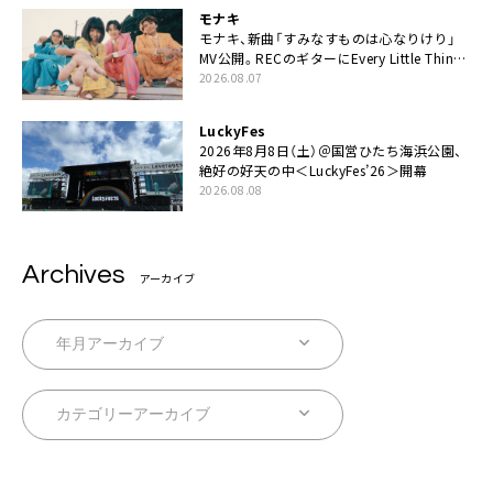
モナキ
モナキ、新曲「すみなすものは心なりけり」
MV公開。RECのギターにEvery Little Thing・
伊藤一朗参加も
2026.08.07
LuckyFes
2026年8月8日（土）＠国営ひたち海浜公園、
絶好の好天の中＜LuckyFes’26＞開幕
2026.08.08
Archives
アーカイブ