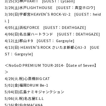
3/25(火)神戸VARIT [GUEST：Lycaon]
3/29(土)水戸LIGHTHOUSE [GUEST：真空ホロウ]
3/30(日)宇都宮HEAVEN’S ROCK-VJ-2 [GUEST：heid
i. ]
4/05(土)浜松FORCE [GUEST：DEATHGAZE]
4/06(日)名古屋ハートランド [GUEST：DEATHGAZE]
4/12(土)郡山♯9 [GUEST： Gargoyle]
4/13(日) HEAVEN’S ROCK さいたま新都心VJ-3 [GUE
ST： Gargoyle]
＜NoGoD PREMIUM TOUR-2014-【Gate of Seven】
＞
4/29(火.祝)心斎橋BIG CAT
5/02(金)福岡DRUM Be-1
5/04(日)広島ナミキジャンクション
5/06(火.祝)名古屋E.L.L
5/16(金)仙台MACANA