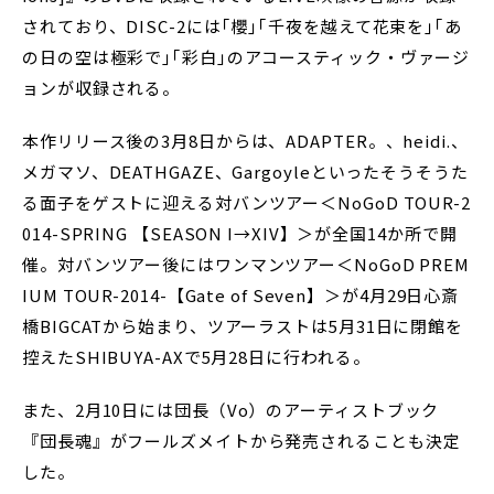
されており、DISC-2には｢櫻｣｢千夜を越えて花束を｣｢あ
の日の空は極彩で｣｢彩白｣のアコースティック・ヴァージ
ョンが収録される。
本作リリース後の3月8日からは、ADAPTER。、heidi.、
メガマソ、DEATHGAZE、Gargoyleといったそうそうた
る面子をゲストに迎える対バンツアー＜NoGoD TOUR-2
014-SPRING 【SEASON I→XIV】＞が全国14か所で開
催。対バンツアー後にはワンマンツアー＜NoGoD PREM
IUM TOUR-2014-【Gate of Seven】＞が4月29日心斎
橋BIGCATから始まり、ツアーラストは5月31日に閉館を
控えたSHIBUYA-AXで5月28日に行われる。
また、2月10日には団長（Vo）のアーティストブック
『団長魂』がフールズメイトから発売されることも決定
した。