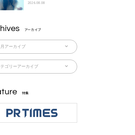
続配信
2026.08.08
hives
アーカイブ
ture
特集