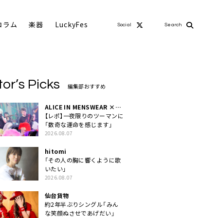
コラム
楽器
LuckyFes
Social
Search
tor’s Picks
編集部おすすめ
ALICE IN MENSWEAR ×
MASCHERA
【レポ】一夜限りのツーマンに
「数奇な運命を感じます」
2026.08.07
hitomi
「その人の胸に響くように歌
いたい」
2026.08.07
仙台貨物
約2年半ぶりシングル「みん
な笑顔ぬさせであげだい」