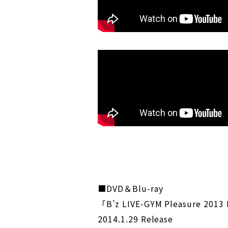
■DVD＆Blu-ray
「B’z LIVE-GYM Pleasure 201
2014.1.29 Release