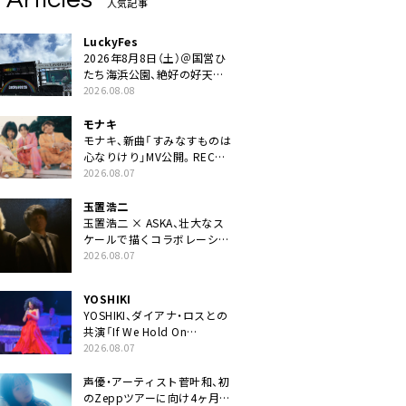
人気記事
LuckyFes
2026年8月8日（土）＠国営ひ
たち海浜公園、絶好の好天の
中＜LuckyFes’26＞開幕
2026.08.08
モナキ
モナキ、新曲「すみなすものは
心なりけり」MV公開。RECの
ギターにEvery Little Thing・
2026.08.07
伊藤一朗参加も
玉置浩二
玉置浩二 × ASKA、壮大なス
ケールで描くコラボレーショ
ン曲「音銀河」リリース決定。
2026.08.07
カップリングには新曲「命の
宿り」収録も
YOSHIKI
YOSHIKI、ダイアナ・ロスとの
共演「If We Hold On
Together」ライブ映像公開
2026.08.07
声優・アーティスト菅叶和、初
のZeppツアーに向け4ヶ月連