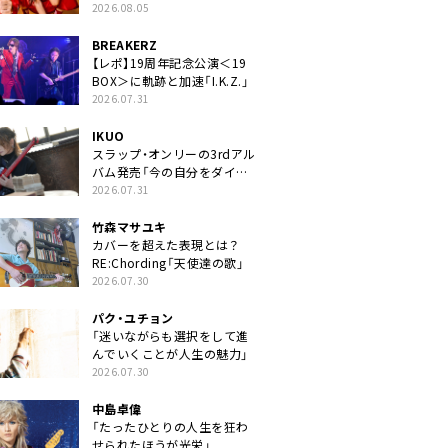
2026.08.05
BREAKERZ
【レポ】19周年記念公演＜19
BOX＞に軌跡と加速「I.K.Z.」
2026.07.31
IKUO
スラップ・オンリーの3rdアル
バム発売「今の自分をダイレ
クトに」
2026.07.31
竹森マサユキ
カバーを超えた表現とは？
RE:Chording「天使達の歌」
2026.07.30
パク・ユチョン
「迷いながらも選択をして進
んでいくことが人生の魅力」
2026.07.30
中島卓偉
「たったひとりの人生を狂わ
せられたほうが光栄」