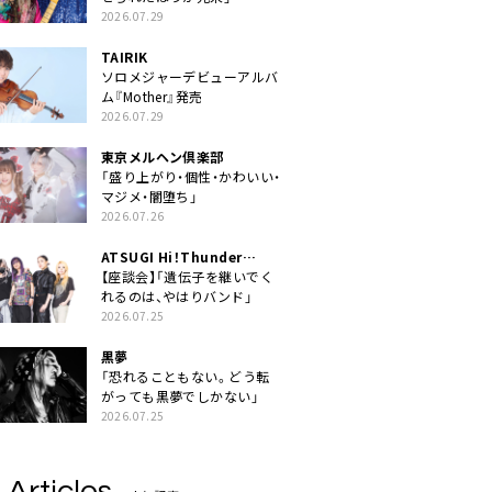
2026.07.29
TAIRIK
ソロメジャーデビューアルバ
ム『Mother』発売
2026.07.29
東京メルヘン倶楽部
「盛り上がり・個性・かわいい・
マジメ・闇堕ち」
2026.07.26
ATSUGI Hi！Thunder
Rock Festival
【座談会】「遺伝子を継いでく
れるのは、やはりバンド」
2026.07.25
黒夢
「恐れることもない。どう転
がっても黒夢でしかない」
2026.07.25
 Articles