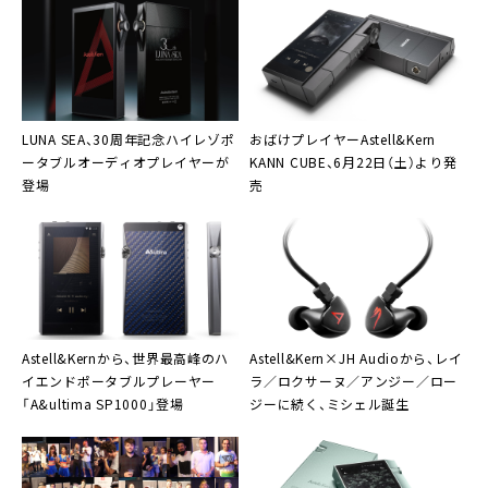
LUNA SEA
、30周年記念ハイレゾポ
おばけプレイヤーAstell&Kern
ータブルオーディオプレイヤーが
KANN CUBE、6月22日（土）より発
登場
売
Astell&Kern
から、世界最高峰のハ
Astell&Kern×JH Audio
から、レイ
イエンドポータブルプレーヤー
ラ／ロクサーヌ／アンジー／ロー
「A&ultima SP1000」登場
ジーに続く、ミシェル誕生