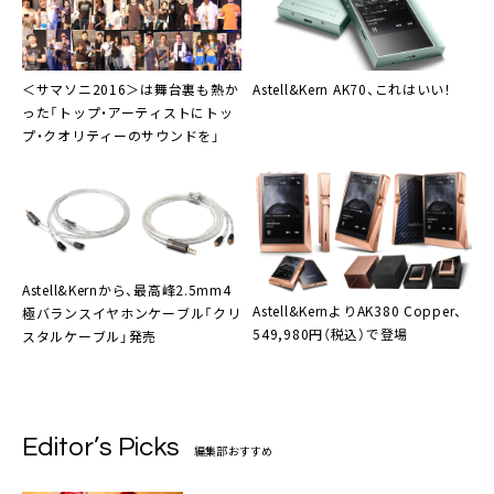
＜
サマソニ2016
＞は舞台裏も熱か
Astell&Kern
AK70
、これはいい！
った「トップ・アーティストにトッ
プ・クオリティーのサウンドを」
Astell&Kernから、最高峰2.5mm4
Astell&Kernより
AK380 Copper
、
極バランスイヤホンケーブル「
クリ
549,980円（税込）で登場
スタルケーブル
」発売
Editor’s Picks
編集部おすすめ