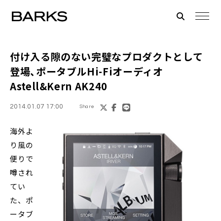
付け入る隙のない完璧なプロダクトとして
登場、ポータブルHi-Fiオーディオ
Astell&Kern AK240
2014.01.07 17:00
Share
海外よ
り風の
便りで
噂され
てい
た、ポ
ータブ