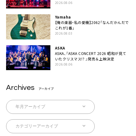
シキ」ライブパフォーマンスをYouTube公開
2026.08.06
Yamaha
【俺の楽器・私の愛機】2062「なんだかんだで
これが1番」
2026.08.03
ASKA
ASKA、『ASKA CONCERT 2026 昭和が見て
いたクリスマス!? 』発売＆上映決定
2026.08.06
Archives
アーカイブ