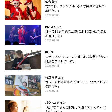
仙台貨物
約2年半ぶりシングル「みんな笑顔ぬさせで
あげだい」
2026.08.05
BREAKERZ
【レポ】19周年記念公演＜19 BOX＞に軌跡と
加速「I.K.Z.」
2026.07.31
IKUO
スラップ・オンリーの3rdアルバム発売「今の
自分をダイレクトに」
2026.07.31
竹森マサユキ
カバーを超えた表現とは？ RE:Chording「天
使達の歌」
2026.07.30
パク・ユチョン
「迷いながらも選択をして進んでいくことが
人生の魅力」