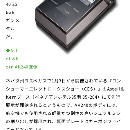
40 25
6GB
ガンメ
タル
だ。
◆Ast
ell&K
ern AK240画像
ネバタ州ラスベガスで1月7日から開催されている『コン
シューマーエレクトロニクスショー（CES）』のAstell&
Kernブース（ベネチアンホテル35階 35-204）にて先行
展示が開始されるというもので、AK240のボディには、
航空機でも使用される軽量かつ剛性の高いジュラルミン
の削り出しが採用され、裏面プレートはカーボンファイ
バーとなっている。