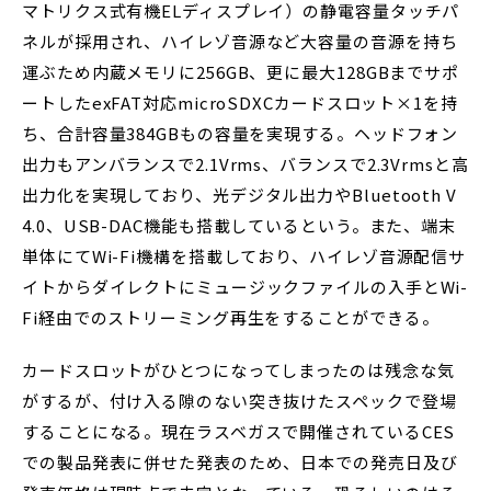
マトリクス式有機ELディスプレイ）の静電容量タッチパ
ネルが採用され、ハイレゾ音源など大容量の音源を持ち
運ぶため内蔵メモリに256GB、更に最大128GBまでサポ
ートしたexFAT対応microSDXCカードスロット×1を持
ち、合計容量384GBもの容量を実現する。ヘッドフォン
出力もアンバランスで2.1Vrms、バランスで2.3Vrmsと高
出力化を実現しており、光デジタル出力やBluetooth V
4.0、USB-DAC機能も搭載しているという。また、端末
単体にてWi-Fi機構を搭載しており、ハイレゾ音源配信サ
イトからダイレクトにミュージックファイルの入手とWi-
Fi経由でのストリーミング再生をすることができる。
カードスロットがひとつになってしまったのは残念な気
がするが、付け入る隙のない突き抜けたスペックで登場
することになる。現在ラスベガスで開催されているCES
での製品発表に併せた発表のため、日本での発売日及び