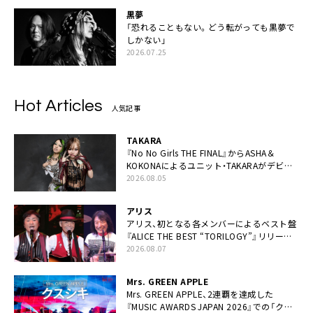
黒夢
「恐れることもない。どう転がっても黒夢で
しかない」
2026.07.25
Hot Articles
人気記事
TAKARA
『No No Girls THE FINAL』からASHA＆
KOKONAによるユニット・TAKARAがデビュ
ー
2026.08.05
アリス
アリス、初となる各メンバーによるベスト盤
『ALICE THE BEST “TORILOGY”』リリース
決定
2026.08.07
Mrs. GREEN APPLE
Mrs. GREEN APPLE、2連覇を達成した
『MUSIC AWARDS JAPAN 2026』での「クス