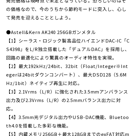
発売価格は現時点で未定となっている。恐ろしいのはそ
の価格なので、今のうちから節約モードに突入し、心し
て発売を迎えることとしよう。
●Astell&Kern AK240 256GBガンメタル
【1】シーラス・ロジック製高品位ハイエンドDAC-IC「C
S4398」をL/R独立搭載した「デュアルDAC」を採用し、
回路の最適化により驚異のオーディオ特性を実現。
【2】最大192kHz/24bit、32bit（Float/Integer※Int
egerは24bitダウンコンバート）、最大DSD128（5.6M
Hz/1bit）ネイティブ再生に対応。
【3】2.1Vrms（L/R）に強化された3.5mmアンバランス
出力及び2.3Vrms（L/R）の2.5mmバランス出力に対
応。
【4】3.5mm光デジタル出力やUSB-DAC機能、Bluetoo
th4.0を搭載した多彩な機能。
【5】内蔵メモリ256GB＋最大128GBまでのexFAT対応m