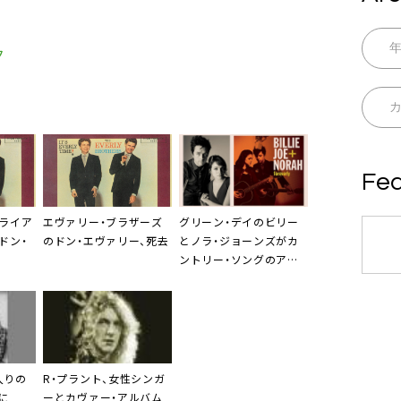
ク
Fea
ライア
エヴァリー・ブラザーズ
グリーン・デイ
のビリー
ドン・
の
ドン・エヴァリー
、死去
と
ノラ・ジョーンズ
がカ
ントリー・ソングのアル
バムを制作
入りの
R・プラント、女性シンガ
に
ーとカヴァー・アルバム