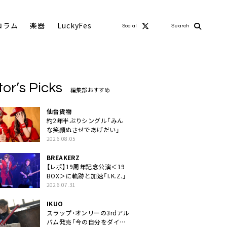
コラム
楽器
LuckyFes
Social
Search
tor’s Picks
編集部おすすめ
仙台貨物
約2年半ぶりシングル「みん
な笑顔ぬさせであげだい」
2026.08.05
BREAKERZ
【レポ】19周年記念公演＜19
BOX＞に軌跡と加速「I.K.Z.」
2026.07.31
IKUO
スラップ・オンリーの3rdアル
バム発売「今の自分をダイレ