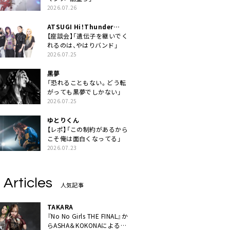
2026.07.26
ATSUGI Hi！Thunder
Rock Festival
【座談会】「遺伝子を継いでく
れるのは、やはりバンド」
2026.07.25
黒夢
「恐れることもない。どう転
がっても黒夢でしかない」
2026.07.25
ゆとりくん
【レポ】「この制約があるから
こそ俺は面白くなってる」
2026.07.23
 Articles
人気記事
TAKARA
『No No Girls THE FINAL』か
らASHA＆KOKONAによるユ