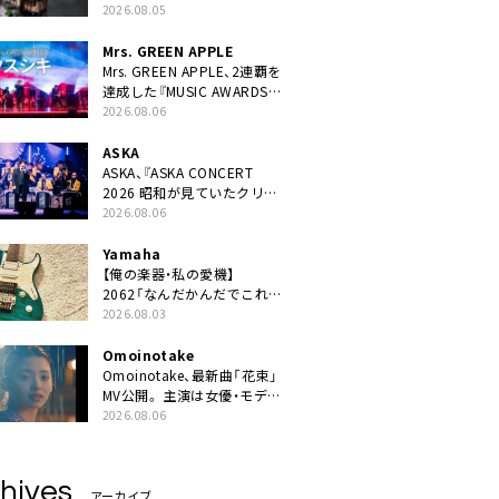
ニット・TAKARAがデビュー
2026.08.05
Mrs. GREEN APPLE
Mrs. GREEN APPLE、2連覇を
達成した『MUSIC AWARDS
JAPAN 2026』での「クスシ
2026.08.06
キ」ライブパフォーマンスを
YouTube公開
ASKA
ASKA、『ASKA CONCERT
2026 昭和が見ていたクリス
マス!? 』発売＆上映決定
2026.08.06
Yamaha
【俺の楽器・私の愛機】
2062「なんだかんだでこれが
1番」
2026.08.03
Omoinotake
Omoinotake、最新曲「花束」
MV公開。 主演は女優・モデル
の南 琴奈
2026.08.06
hives
アーカイブ