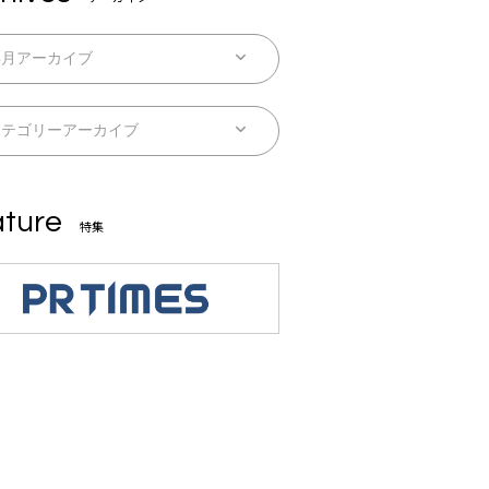
ture
特集