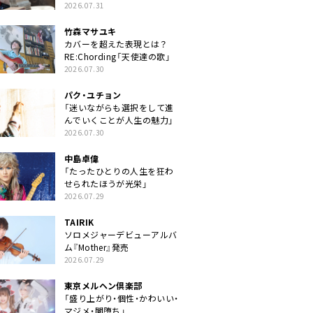
クトに」
2026.07.31
竹森マサユキ
カバーを超えた表現とは？
RE:Chording「天使達の歌」
2026.07.30
パク・ユチョン
「迷いながらも選択をして進
んでいくことが人生の魅力」
2026.07.30
中島卓偉
「たったひとりの人生を狂わ
せられたほうが光栄」
2026.07.29
TAIRIK
ソロメジャーデビューアルバ
ム『Mother』発売
2026.07.29
東京メルヘン倶楽部
「盛り上がり・個性・かわいい・
マジメ・闇堕ち」