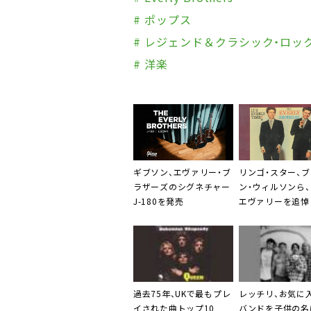
# ポップス
# レジェンド＆クラシック・ロッ
# 洋楽
ギブソン
、
エヴァリー・ブ
リンゴ・スター
、
ブ
ラザーズ
のシグネチャー
ン・ウィルソン
ら、
J-180を発売
エヴァリー
を追悼
過去75年、
UKで最もプレ
レッチリ、お気に
イされた曲
トップ10
バンドを子供の名