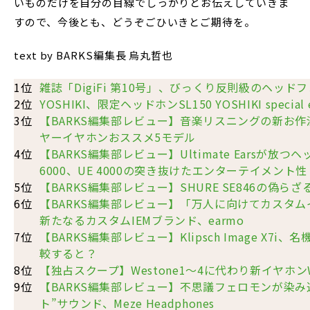
いものだけを自分の目線でしっかりとお伝えしていきま
すので、今後とも、どうぞごひいきとご期待を。
text by BARKS編集長 烏丸哲也
1位
雑誌「DigiFi 第10号」、びっくり反則級のヘッド
2位
YOSHIKI、限定ヘッドホンSL150 YOSHIKI special
3位
【BARKS編集部レビュー】音楽リスニングの新お
ヤーイヤホンおススメ5モデル
4位
【BARKS編集部レビュー】Ultimate Earsが放つヘ
6000、UE 4000の突き抜けたエンターテイメント性
5位
【BARKS編集部レビュー】SHURE SE846の偽ら
6位
【BARKS編集部レビュー】「万人に向けてカスタ
新たなるカスタムIEMブランド、earmo
7位
【BARKS編集部レビュー】Klipsch Image X7i、名機
較すると？
8位
【独占スクープ】Westone1～4に代わり新イヤホ
9位
【BARKS編集部レビュー】不思議フェロモンが染み
ト”サウンド、Meze Headphones