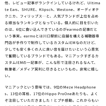
他、レビュー記事がランクインしているけれど、Ultima
te Ears、SHURE、Klipsch、Westone、オーディオテ
クニカ、フィリップス…と、人気ブランドが上位を占め
る順当なランキングとなっている。個人的に目を引いた
のは、6位に食い込んできているのがearmoの記事だと
いう事実。earmoとは川口駅前に店舗を構える補聴器専
門店が手作りで制作しているカスタムIEMなのだけど、
少しでも安く多くの人に良い音を届けたいという心意気
で奮闘しているブランドでもある。マニアックすぎるカ
スタムIEMの一記事が、こんな形で注目されるなんて、
執筆者／メディア冥利に尽きるというもの。非常に嬉し
い。
マニアックという意味では、9位のMeze Headphone
s、13位の耳栓、17位のHippo ProOneあたりも、よく
ぞ注目していただきました！とプチ感動。これからもい