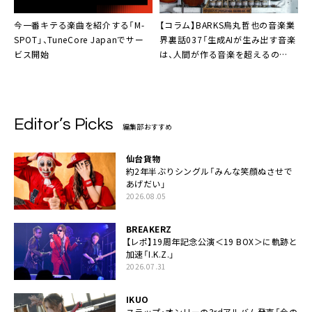
今一番キテる楽曲を紹介する「M-
【コラム】BARKS烏丸哲也の音楽業
SPOT」、TuneCore Japanでサー
界裏話037「生成AIが生み出す音楽
ビス開始
は、人間が作る音楽を超えるの
か？」
Editor’s Picks
編集部おすすめ
仙台貨物
約2年半ぶりシングル「みんな笑顔ぬさせで
あげだい」
2026.08.05
BREAKERZ
【レポ】19周年記念公演＜19 BOX＞に軌跡と
加速「I.K.Z.」
2026.07.31
IKUO
スラップ・オンリーの3rdアルバム発売「今の