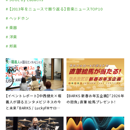
# 【2013年をニュースで振り返る】音楽ニュースTOP10
# ヘッドホン
# 楽器
# 洋楽
# 邦楽
【イベントレポート】中西健夫×堀
【BARKS 新春お年玉企画】「2026年
義人が語るエンタメビジネスの今
の抱負」直筆 絵馬プレゼント！
と未来「BARKS / LuckyFMサロン」
第1回開催