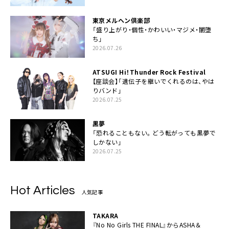
東京メルヘン倶楽部
「盛り上がり・個性・かわいい・マジメ・闇堕
ち」
2026.07.26
ATSUGI Hi！Thunder Rock Festival
【座談会】「遺伝子を継いでくれるのは、やは
りバンド」
2026.07.25
黒夢
「恐れることもない。どう転がっても黒夢で
しかない」
2026.07.25
Hot Articles
人気記事
TAKARA
『No No Girls THE FINAL』からASHA＆