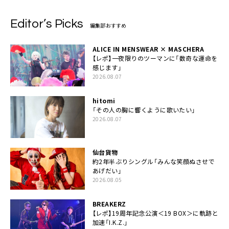
Editor’s Picks
編集部おすすめ
ALICE IN MENSWEAR × MASCHERA
【レポ】一夜限りのツーマンに「数奇な運命を
感じます」
2026.08.07
hitomi
「その人の胸に響くように歌いたい」
2026.08.07
仙台貨物
約2年半ぶりシングル「みんな笑顔ぬさせで
あげだい」
2026.08.05
BREAKERZ
【レポ】19周年記念公演＜19 BOX＞に軌跡と
加速「I.K.Z.」