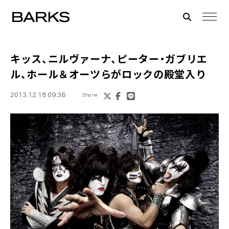
キッス
、
ニルヴァーナ
、
ピーター・ガブリエ
ル
、
ホール＆オーツ
らがロックの殿堂入り
2013.12.18 09:36
Share