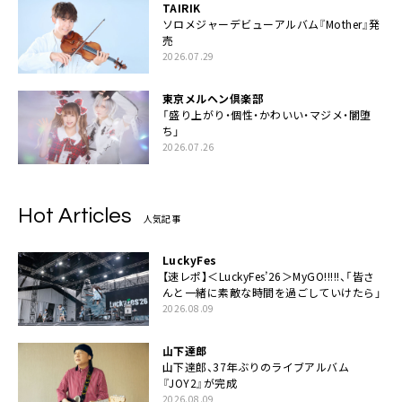
TAIRIK
ソロメジャーデビューアルバム『Mother』発
売
2026.07.29
東京メルヘン倶楽部
「盛り上がり・個性・かわいい・マジメ・闇堕
ち」
2026.07.26
Hot Articles
人気記事
LuckyFes
【速レポ】＜LuckyFes’26＞MyGO!!!!!、「皆さ
んと一緒に素敵な時間を過ごしていけたら」
2026.08.09
山下達郎
山下達郎、37年ぶりのライブアルバム
『JOY2』が完成
2026.08.09