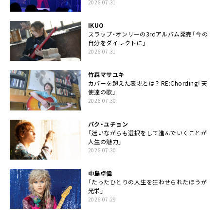
2026.07.31
IKUO
スラップ・オンリーの3rdアルバム発売「今の
自分をダイレクトに」
2026.07.31
竹森マサユキ
カバーを超えた表現とは？ RE:Chording「天
使達の歌」
2026.07.30
パク・ユチョン
「迷いながらも選択をして進んでいくことが
人生の魅力」
2026.07.30
中島卓偉
「たったひとりの人生を狂わせられたほうが
光栄」
2026.07.29