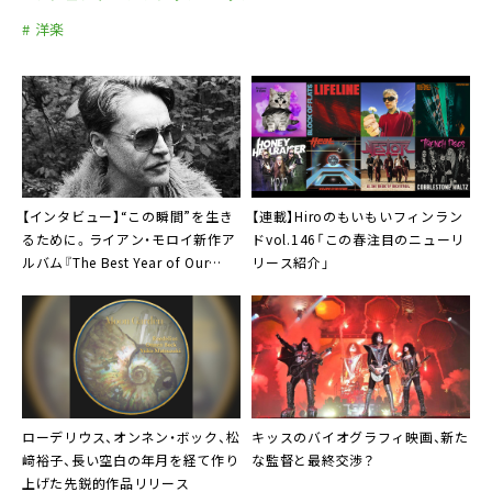
# 洋楽
【インタビュー】“この瞬間”を生き
【連載】Hiroのもいもいフィンラン
るために。ライアン・モロイ新作ア
ドvol.146「この春注目のニューリ
ルバム『The Best Year of Our
リース紹介」
Lives』
ローデリウス
、オンネン・ボック、松
キッスのバイオグラフィ映画、新た
﨑裕子、長い空白の年月を経て作り
な監督と最終交渉？
上げた先鋭的作品リリース