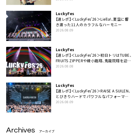
LuckyFes
【速レポ】＜LuckyFes’26＞Liella!、夏空に響
き渡った11人のカラフルなハーモニー
2026.08.09
LuckyFes
【速レポ】＜LuckyFes’26＞初日トリはTUBE、
FRUITS ZIPPERや綾小路翔、鬼龍院翔を迎え
た豪華コラボも「知ってたらぜひ一緒に歌っ
2026.08.08
てちょうだい」
LuckyFes
【速レポ】＜LuckyFes’26＞RAISE A SUILEN、
とびきりハードでパワフルなパフォーマン
ス「一緒に踊っていただけますか？」
2026.08.09
Archives
アーカイブ