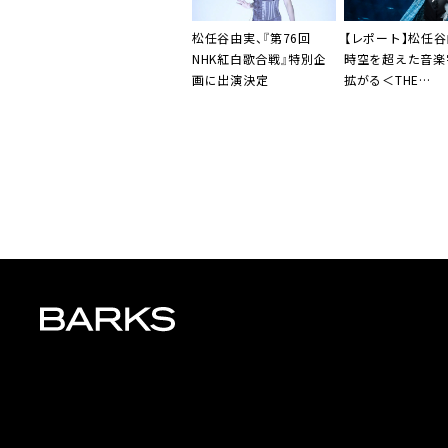
松任谷由実、『第76回
【レポート】松任谷
NHK紅白歌合戦』特別企
時空を超えた音楽
画に出演決定
拡がる＜THE
WORMHOLE TO
幕