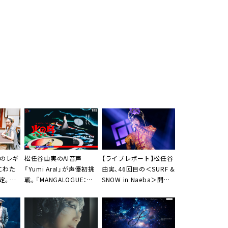
Aのレギ
松任谷由実のAI音声
【ライブレポート】松任谷
にわた
「Yumi AraI」が声優初挑
由実、46回目の＜SURF &
定。裏
戦。『MANGALOGUE：火
SNOW in Naeba＞開幕
ル対談
の鳥』で世界を戦争に導
「50回は通過点。必ず続
くAI役に
けます」