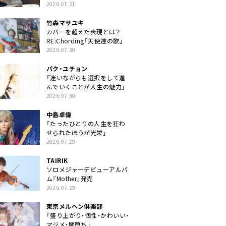
クトに」
2026.07.31
竹森マサユキ
カバーを超えた表現とは？
RE:Chording「天使達の歌」
2026.07.30
パク・ユチョン
「迷いながらも選択をして進
んでいくことが人生の魅力」
2026.07.30
中島卓偉
「たったひとりの人生を狂わ
せられたほうが光栄」
2026.07.29
TAIRIK
ソロメジャーデビューアルバ
ム『Mother』発売
2026.07.29
東京メルヘン倶楽部
「盛り上がり・個性・かわいい・
マジメ・闇堕ち」