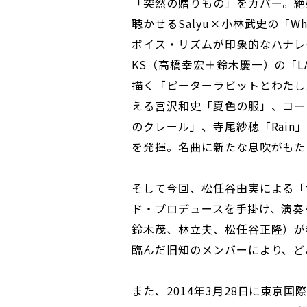
「突然の贈りもの」をカバー。絶
聴かせるSalyu×小林武史の「What 
ボイス・リズムが印象的なハナレグミの「
KS（高橋幸宏＋鈴木慶一）の「L
描く「ピーターラビットとわたし
える宮沢和史「夏色の服」、コーラ
のクレール」、寺尾紗穂「Rai
を発揮。名曲に新たな息吹がもた
そして今回、松任谷由実による「
ド・プロデュースを手掛け、演奏
鈴木茂、林立夫、松任谷正隆）が
臨んだ旧知のメンバーにより、ど
また、2014年3月28日に東京