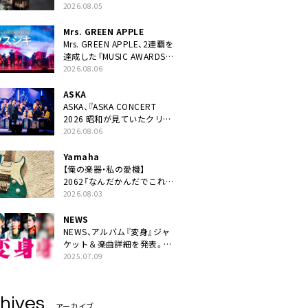
ニット・TAKARAがデビュー
2026.08.05
Mrs. GREEN APPLE
Mrs. GREEN APPLE、2連覇を
達成した『MUSIC AWARDS
JAPAN 2026』での「クスシ
2026.08.06
キ」ライブパフォーマンスを
YouTube公開
ASKA
ASKA、『ASKA CONCERT
2026 昭和が見ていたクリス
マス!? 』発売＆上映決定
2026.08.06
Yamaha
【俺の楽器・私の愛機】
2062「なんだかんだでこれが
1番」
2026.08.03
NEWS
NEWS、アルバム『変身』ジャ
ケット＆楽曲詳細を発表。ナ
レーションは⼭寺宏⼀
2025.07.09
hives
アーカイブ