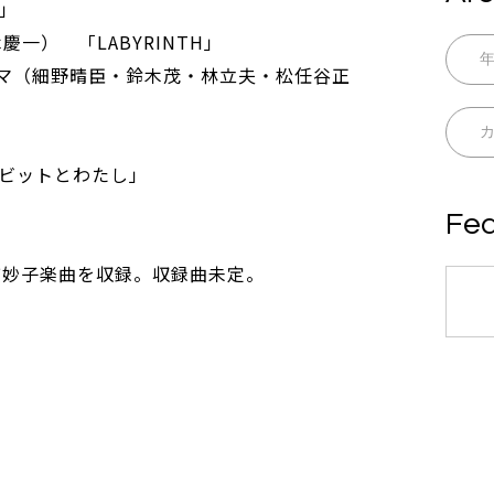
y」
木慶一） 「LABYRINTH」
・ママ（細野晴臣・鈴木茂・林立夫・松任谷正
ビットとわたし」
Fea
大貫妙子楽曲を収録。収録曲未定。