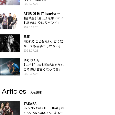
2026.07.26
ATSUGI Hi！Thunder
Rock Festival
【座談会】「遺伝子を継いでく
れるのは、やはりバンド」
2026.07.25
黒夢
「恐れることもない。どう転
がっても黒夢でしかない」
2026.07.25
ゆとりくん
【レポ】「この制約があるから
こそ俺は面白くなってる」
2026.07.23
 Articles
人気記事
TAKARA
『No No Girls THE FINAL』か
らASHA＆KOKONAによるユ