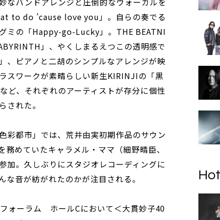
妙なバンドアレンジと圧倒的なヴォーカルを
to do ’cause love you」。自らの奏でる
Happy-go-Lucky」。THE BEATNI
ABYRINTH」、やくしまるえつこの透明感で
」、ピアノと二胡のシンプルなアレンジが映
スワークが素晴らしい新生KIRINJIの「黒
n」など、それぞれのアーティストが存分に個性
らされた。
色彩都市」では、荒井由実初期作品のサウン
を務めていたキャラメル・ママ（細野晴臣、
参加。久しぶりにスタジオレコーディングに
Hot
んな音が紡がれたのかが注目される。
国際フォーラム ホールCにおいて＜大貫妙子40