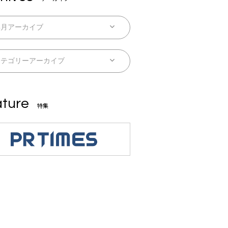
ture
特集