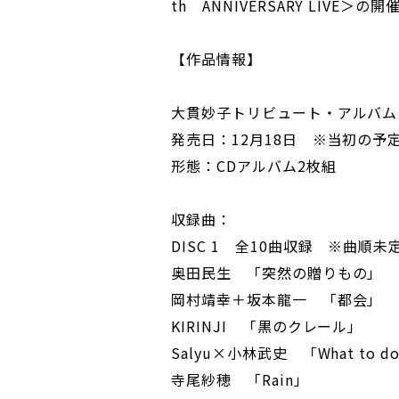
th ANNIVERSARY LIVE＞
【作品情報】
大貫妙子トリビュート・アルバム -Trib
発売日：12月18日 ※当初の予
形態：CDアルバム2枚組
収録曲：
DISC 1 全10曲収録 ※曲順未
奥田民生 「突然の贈りもの」
岡村靖幸＋坂本龍一 「都会」
KIRINJI 「黒のクレール」
Salyu×小林武史 「What to do ’
寺尾紗穂 「Rain」