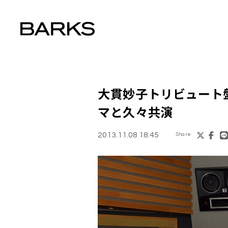
大貫妙子
トリビュート
マ
と久々共演
2013.11.08 18:45
Share