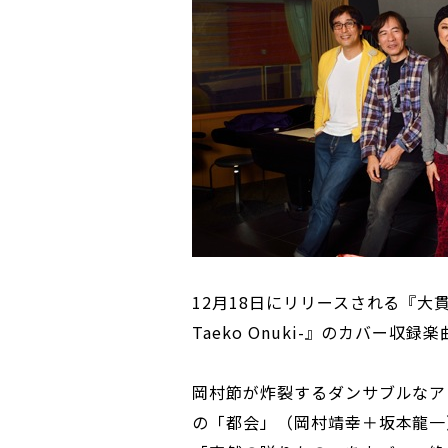
12月18日にリリースされる『大貫妙
Taeko Onuki-』のカバー収
岡村節が炸裂するダンサブルなア
の「都会」（岡村靖幸＋坂本龍一