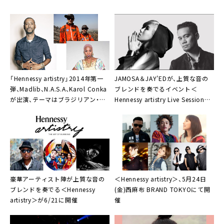
「
Hennessy artistry
」2014年第一
JAMOSA
＆
JAY’ED
が、上質な音の
弾、
Madlib
、
N.A.S.A
、
Karol Conka
ブレンドを奏でるイベント＜
が出演、テーマはブラジリアン・ミ
Hennessy artistry Live Session
＞
ュージック
に登場
豪華アーティスト陣が上質な音の
＜
Hennessy artistry
＞、5月24日
ブレンドを奏でる＜
Hennessy
(金)西麻布 BRAND TOKYOにて開
artistry
＞が6/21に開催
催