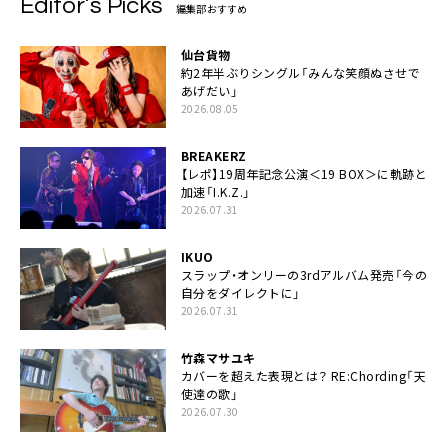
Editor’s Picks
編集部おすすめ
仙台貨物
約2年半ぶりシングル「みんな笑顔ぬさせで
あげだい」
2026.08.05
BREAKERZ
【レポ】19周年記念公演＜19 BOX＞に軌跡と
加速「I.K.Z.」
2026.07.31
IKUO
スラップ・オンリーの3rdアルバム発売「今の
自分をダイレクトに」
2026.07.31
竹森マサユキ
カバーを超えた表現とは？ RE:Chording「天
使達の歌」
2026.07.30