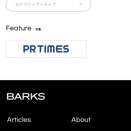
Feature
特集
Articles
About