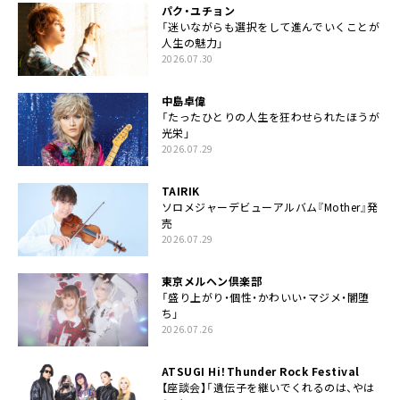
パク・ユチョン
「迷いながらも選択をして進んでいくことが
人生の魅力」
2026.07.30
中島卓偉
「たったひとりの人生を狂わせられたほうが
光栄」
2026.07.29
TAIRIK
ソロメジャーデビューアルバム『Mother』発
売
2026.07.29
東京メルヘン倶楽部
「盛り上がり・個性・かわいい・マジメ・闇堕
ち」
2026.07.26
ATSUGI Hi！Thunder Rock Festival
【座談会】「遺伝子を継いでくれるのは、やは