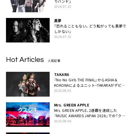
りバンド」
2026.07.25
黒夢
「恐れることもない。どう転がっても黒夢で
しかない」
2026.07.25
Hot Articles
人気記事
TAKARA
『No No Girls THE FINAL』からASHA＆
KOKONAによるユニット・TAKARAがデビュ
ー
2026.08.05
Mrs. GREEN APPLE
Mrs. GREEN APPLE、2連覇を達成した
『MUSIC AWARDS JAPAN 2026』での「クス
シキ」ライブパフォーマンスをYouTube公開
2026.08.06