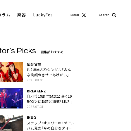
コラム
楽器
LuckyFes
Social
Search
tor’s Picks
編集部おすすめ
仙台貨物
約2年半ぶりシングル「みん
な笑顔ぬさせであげだい」
2026.08.05
BREAKERZ
【レポ】19周年記念公演＜19
BOX＞に軌跡と加速「I.K.Z.」
2026.07.31
IKUO
スラップ・オンリーの3rdアル
バム発売「今の自分をダイレ