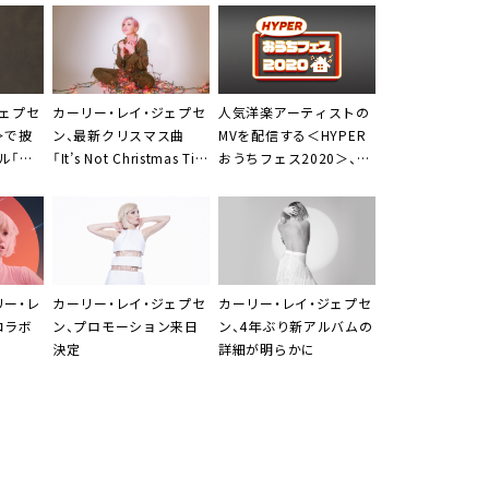
ジェプセ
カーリー・レイ・ジェプセ
人気洋楽アーティストの
＞で披
ン
、最新クリスマス曲
MVを配信する＜
HYPER
ル「ウ
「It’s Not Christmas Till
おうちフェス2020
＞、洋
ド」配信
Somebody Cries」MV公
楽大手3社が合同開催
開
リー・レ
カーリー・レイ・ジェプセ
カーリー・レイ・ジェプセ
コラボ
ン
、プロモーション来日
ン
、4年ぶり新アルバムの
決定
詳細が明らかに