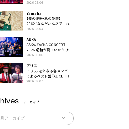
JAPAN 2026』での「クスシ
2026.08.06
キ」ライブパフォーマンスを
YouTube公開
Yamaha
【俺の楽器・私の愛機】
2062「なんだかんだでこれが
1番」
2026.08.03
ASKA
ASKA、『ASKA CONCERT
2026 昭和が見ていたクリス
マス!? 』発売＆上映決定
2026.08.06
アリス
アリス、初となる各メンバー
によるベスト盤『ALICE THE
BEST “TORILOGY”』リリー
2026.08.07
ス決定
hives
アーカイブ