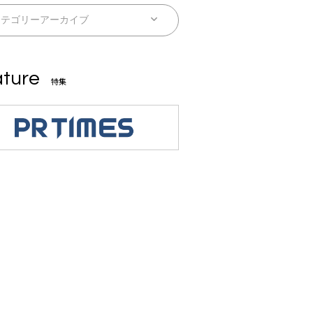
ture
特集