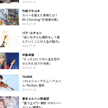
クトに」
2026.07.31
竹森マサユキ
カバーを超えた表現とは？
RE:Chording「天使達の歌」
2026.07.30
パク・ユチョン
「迷いながらも選択をして進
んでいくことが人生の魅力」
2026.07.30
中島卓偉
「たったひとりの人生を狂わ
せられたほうが光栄」
2026.07.29
TAIRIK
ソロメジャーデビューアルバ
ム『Mother』発売
2026.07.29
東京メルヘン倶楽部
「盛り上がり・個性・かわいい・
マジメ・闇堕ち」