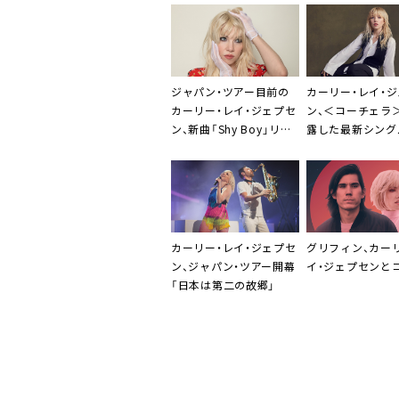
ジャパン・ツアー目前の
カーリー・レイ・
カーリー・レイ・ジェプセ
ン
、＜コーチェラ
ン、新曲「Shy Boy」リリ
露した最新シング
ース
エスタン・ウィン
カーリー・レイ・ジェプセ
グリフィン
、
カー
ン
、ジャパン・ツアー開幕
イ・ジェプセン
と
「日本は第二の故郷」