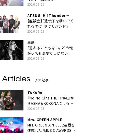
2026.07.26
ATSUGI Hi！Thunder
Rock Festival
【座談会】「遺伝子を継いでく
れるのは、やはりバンド」
2026.07.25
黒夢
「恐れることもない。どう転
がっても黒夢でしかない」
2026.07.25
 Articles
人気記事
TAKARA
『No No Girls THE FINAL』か
らASHA＆KOKONAによるユ
ニット・TAKARAがデビュー
2026.08.05
Mrs. GREEN APPLE
Mrs. GREEN APPLE、2連覇を
達成した『MUSIC AWARDS