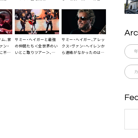
を公開
Arc
ナム、家
サミー・ヘイガーと最強
サミー・ヘイガー、アレッ
ァン・
の仲間たち＜全世界のい
クス・ヴァン・ヘイレンか
に不参
いとこ取りツアー＞、ま
ら連絡がなかったのは
もなく日本上陸
「自伝を出版するせいだ」
Fea