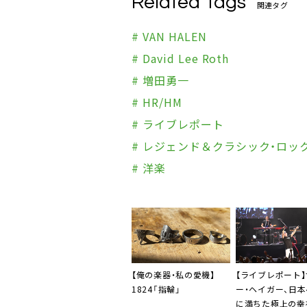
Related Tags
関連タグ
# VAN HALEN
# David Lee Roth
# 増田勇一
# HR/HM
# ライブレポート
# レジェンド＆クラシック・ロッ
# 洋楽
【俺の楽器・私の愛機】
【ライブレポート
1824「指輪」
ー・ヘイガー、日
に満ちた極上の幸