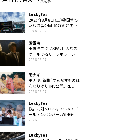
人気記事
LuckyFes
2026年8月8日（土）＠国営ひ
たち海浜公園、絶好の好天の
中＜LuckyFes’26＞開幕
2026.08.08
玉置浩二
玉置浩二 × ASKA、壮大なス
ケールで描くコラボレーショ
ン曲「音銀河」リリース決定。
2026.08.07
カップリングには新曲「命の
宿り」収録も
モナキ
モナキ、新曲「すみなすものは
心なりけり」MV公開。RECの
ギターにEvery Little Thing・
2026.08.07
伊藤一朗参加も
LuckyFes
【速レポ】＜LuckyFes’26＞ゴ
ールデンボンバー、WING
STAGEトップバッターでかき
2026.08.08
氷爆食いや瓦割り「みなさん
完璧です！」
LuckyFes