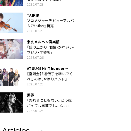
2026.07.29
TAIRIK
ソロメジャーデビューアルバ
ム『Mother』発売
2026.07.29
東京メルヘン倶楽部
「盛り上がり・個性・かわいい・
マジメ・闇堕ち」
2026.07.26
ATSUGI Hi！Thunder
Rock Festival
【座談会】「遺伝子を継いでく
れるのは、やはりバンド」
2026.07.25
黒夢
「恐れることもない。どう転
がっても黒夢でしかない」
2026.07.25
 Articles