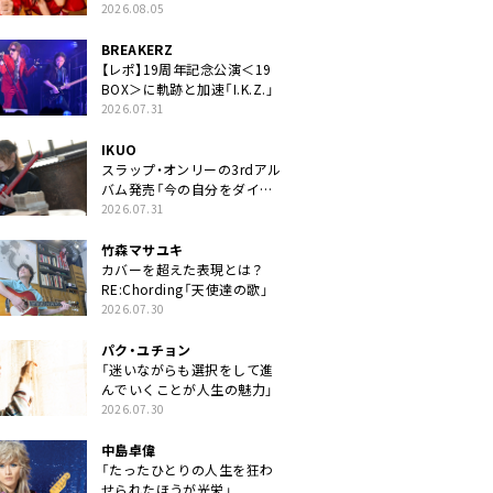
2026.08.05
BREAKERZ
【レポ】19周年記念公演＜19
BOX＞に軌跡と加速「I.K.Z.」
2026.07.31
IKUO
スラップ・オンリーの3rdアル
バム発売「今の自分をダイレ
クトに」
2026.07.31
竹森マサユキ
カバーを超えた表現とは？
RE:Chording「天使達の歌」
2026.07.30
パク・ユチョン
「迷いながらも選択をして進
んでいくことが人生の魅力」
2026.07.30
中島卓偉
「たったひとりの人生を狂わ
せられたほうが光栄」