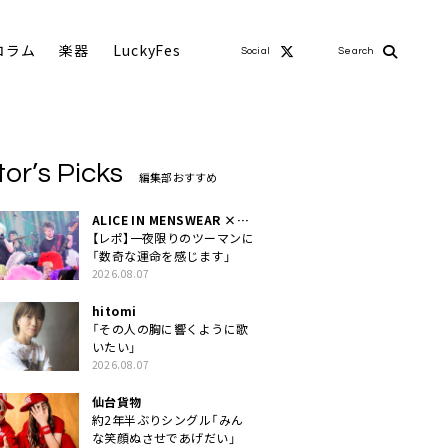
コラム
楽器
LuckyFes
Social
Search
tor’s Picks
編集部おすすめ
ALICE IN MENSWEAR ×
MASCHERA
【レポ】一夜限りのツーマンに
「数奇な運命を感じます」
2026.08.07
hitomi
「その人の胸に響くように歌
いたい」
2026.08.07
仙台貨物
約2年半ぶりシングル「みん
な笑顔ぬさせであげだい」