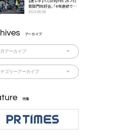
【速レポ】＜LuckyFes’26＞打
首獄門同好会、「4年連続で出
演させてもらってます。今日
2026.08.08
もとびっきり暑いですね」
hives
アーカイブ
ture
特集