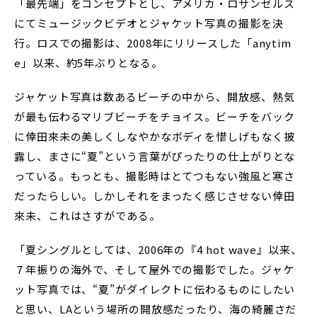
「最先端」をコンセプトとし、アメリカ・ロサンゼルス
にてミュージックビデオとジャケット写真の撮影を決
行。ロスでの撮影は、2008年にリリースした「anytim
e」以来、約5年ぶりとなる。
ジャケット写真は数あるビーチの中から、開放感、熱気
が最も伝わるマリブビーチをチョイス。ビーチをバック
に倖田來未の美しくしなやかなボディを惜しげもなく披
露し、まさに“夏”という言葉がぴったりの仕上がりとな
っている。もっとも、撮影時はとてつもない強風と寒さ
だったらしい。しかしそれをまったく感じさせない倖田
來未、これはさすがである。
「夏シングルとしては、2006年の『4 hot wave』以来、
７年振りの海外で、そして屋外での撮影でした。ジャケ
ット写真では、“夏”がダイレクトに伝わるものにしたい
と思い、LAという場所の開放感だったり、海の綺麗さだ