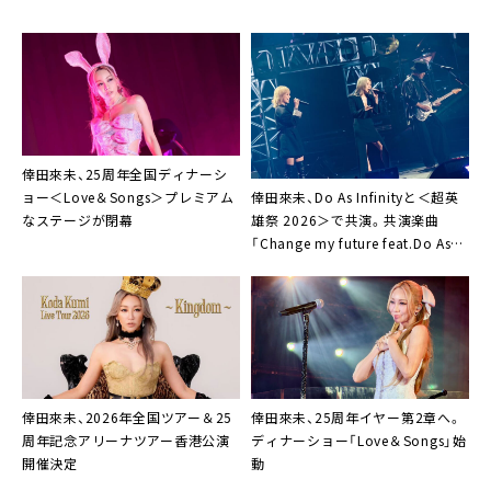
倖田來未、25周年全国ディナーシ
倖田來未、Do As Infinityと＜超英
ョー＜Love＆Songs＞プレミアム
雄祭 2026＞で共演。共演楽曲
なステージが閉幕
「Change my future feat.Do As
Infinity」サプライズ配信も
倖田來未、2026年全国ツアー＆25
倖田來未、25周年イヤー第2章へ。
周年記念アリーナツアー香港公演
ディナーショー「Love＆Songs」始
開催決定
動