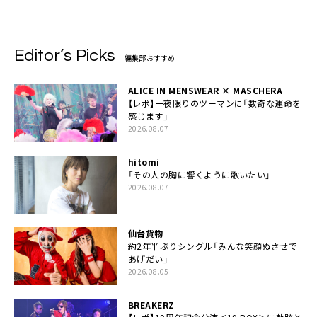
Editor’s Picks
編集部おすすめ
ALICE IN MENSWEAR × MASCHERA
【レポ】一夜限りのツーマンに「数奇な運命を
感じます」
2026.08.07
hitomi
「その人の胸に響くように歌いたい」
2026.08.07
仙台貨物
約2年半ぶりシングル「みんな笑顔ぬさせで
あげだい」
2026.08.05
BREAKERZ