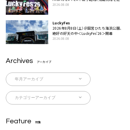
た豪華コラボも「知ってたらぜひ一緒に歌っ
2026.08.08
てちょうだい」
LuckyFes
2026年8月8日（土）＠国営ひたち海浜公園、
絶好の好天の中＜LuckyFes’26＞開幕
2026.08.08
Archives
アーカイブ
Feature
特集