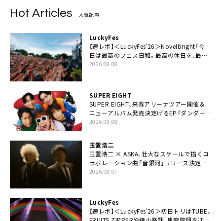
Hot Articles
人気記事
LuckyFes
【速レポ】＜LuckyFes’26＞Novelbright「今
日は最高のフェス日和。最高の休日を、最高
の夏休みを作っていきたい」
2026.08.08
SUPER EIGHT
SUPER EIGHT、来春アリーナツアー開催＆
ニューアルバム発売決定げるEP『ダンダー
ラ』本日リリース
2026.08.08
玉置浩二
玉置浩二 × ASKA、壮大なスケールで描くコ
ラボレーション曲「音銀河」リリース決定。
カップリングには新曲「命の宿り」収録も
2026.08.07
LuckyFes
【速レポ】＜LuckyFes’26＞初日トリはTUBE、
FRUITS ZIPPERや綾小路翔、鬼龍院翔を迎え