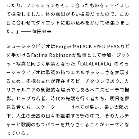
ったり、ファッションもそこに合ったものをチョイスし
て撮影しました。体の露出が多い撮影だったので、この
日に合わせてダイエットに追い込みをかけて頑張りまし
た。」── 倖田來未
ミュージックビデオはFergieやBLACK EYED PEASなど
を手がけるFatima Robinsonが監督として参加。ジャケ
ット写真と同じく解禁となった「LALALALALA」のミュ
ージックビデオは歌詞の持つエネルギッシュさを表現す
るため、多様な文化が存在するビーチタウンであり、カ
リフォルニアの象徴的な場所でもあるベニスビーチで撮
影。ヒップな若者、時代の先端を行く者たち、明日を夢
見る者たち、スケーター……すべてが集い、暑い太陽の
下、人生の最高の日々を謳歌する街の中で、そのカルチ
ャーと歌詞のもつパワーを共存させることがテーマとな
っている。