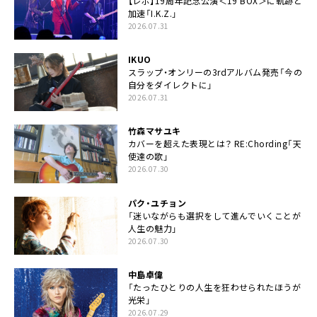
【レポ】19周年記念公演＜19 BOX＞に軌跡と
加速「I.K.Z.」
2026.07.31
IKUO
スラップ・オンリーの3rdアルバム発売「今の
自分をダイレクトに」
2026.07.31
竹森マサユキ
カバーを超えた表現とは？ RE:Chording「天
使達の歌」
2026.07.30
パク・ユチョン
「迷いながらも選択をして進んでいくことが
人生の魅力」
2026.07.30
中島卓偉
「たったひとりの人生を狂わせられたほうが
光栄」
2026.07.29