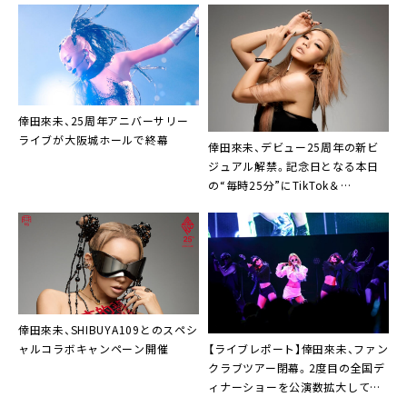
倖田來未、25周年アニバーサリー
ライブが大阪城ホールで終幕
倖田來未、デビュー25周年の新ビ
ジュアル解禁。記念日となる本日
の“毎時25分”にTikTok＆
Instagram生配信決定も
倖田來未、SHIBUYA109とのスペシ
【ライブレポート】倖田來未、ファン
ャルコラボキャンペーン開催
クラブツアー閉幕。2度目の全国デ
ィナーショーを公演数拡大して開
催決定も