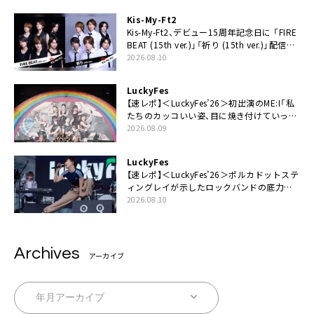
Kis-My-Ft2
Kis-My-Ft2、デビュー15周年記念日に 「FIRE
BEAT (15th ver.)」「祈り (15th ver.)」配信ス
タート
2026.08.10
LuckyFes
【速レポ】＜LuckyFes’26＞初出演のME:I「私
たちのカッコいい姿、目に焼き付けていって
ください！」
2026.08.09
LuckyFes
【速レポ】＜LuckyFes’26＞ポルカドットステ
ィングレイが示したロックバンドの底力
「LuckyFesのマスコットキャラクターである
2026.08.10
俺たちが、ライブとは何であるかを教えてや
る」
Archives
アーカイブ