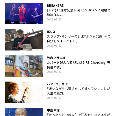
BREAKERZ
【レポ】19周年記念公演＜19 BOX＞に軌跡と
加速「I.K.Z.」
2026.07.31
IKUO
スラップ・オンリーの3rdアルバム発売「今の
自分をダイレクトに」
2026.07.31
竹森マサユキ
カバーを超えた表現とは？ RE:Chording「天
使達の歌」
2026.07.30
パク・ユチョン
「迷いながらも選択をして進んでいくことが
人生の魅力」
2026.07.30
中島卓偉
「たったひとりの人生を狂わせられたほうが