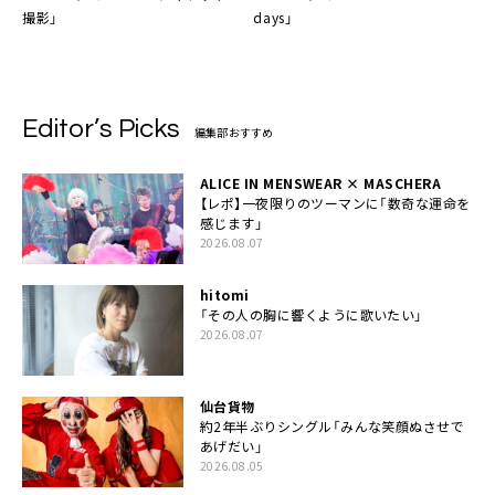
撮影」
days」
Editor’s Picks
編集部おすすめ
ALICE IN MENSWEAR × MASCHERA
【レポ】一夜限りのツーマンに「数奇な運命を
感じます」
2026.08.07
hitomi
「その人の胸に響くように歌いたい」
2026.08.07
仙台貨物
約2年半ぶりシングル「みんな笑顔ぬさせで
あげだい」
2026.08.05