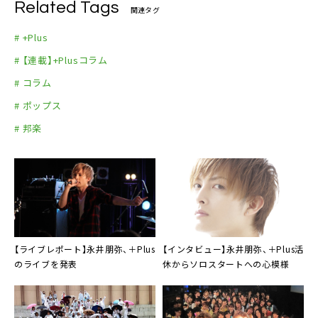
Related Tags
関連タグ
# +Plus
# 【連載】+Plusコラム
# コラム
# ポップス
# 邦楽
【ライブレポート】
永井朋弥
、＋Plus
【インタビュー】
永井朋弥
、＋Plus活
のライブを発表
休からソロスタートへの心模様