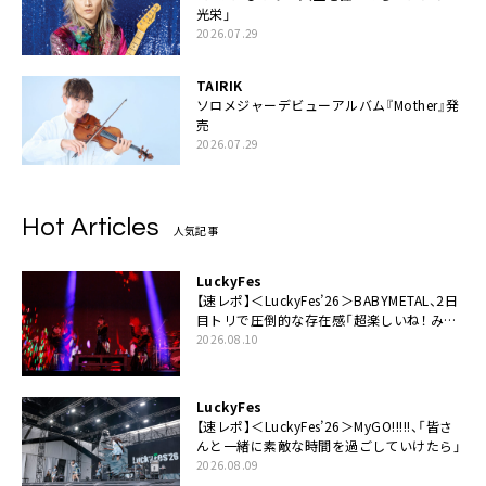
光栄」
2026.07.29
TAIRIK
ソロメジャーデビューアルバム『Mother』発
売
2026.07.29
Hot Articles
人気記事
LuckyFes
【速レポ】＜LuckyFes’26＞BABYMETAL、2日
目トリで圧倒的な存在感「超楽しいね！ みん
なありがとう！」
2026.08.10
LuckyFes
【速レポ】＜LuckyFes’26＞MyGO!!!!!、「皆さ
んと一緒に素敵な時間を過ごしていけたら」
2026.08.09