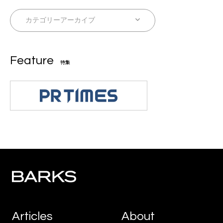
Feature
特集
Articles
About