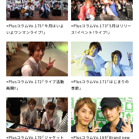
+Plusコラム
Vo.175「今月はいよ
+Plus
コラムVo.173「5月はリリー
いよワンマンライブ！」
ス！イベント！ライブ！」
+Plus
コラムVo.172「ライブ活動
+Plus
コラムVo.171「はじまりの
再開!!」
季節」
+Plus
コラムVo.170「ジャケット
+Plus
コラムVo.169「Brand new