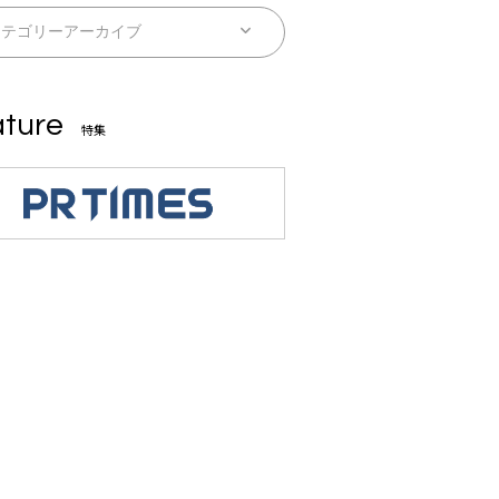
ture
特集