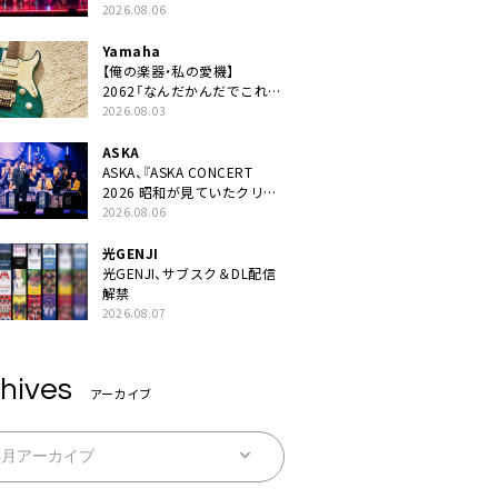
JAPAN 2026』での「クスシ
2026.08.06
キ」ライブパフォーマンスを
YouTube公開
Yamaha
【俺の楽器・私の愛機】
2062「なんだかんだでこれが
1番」
2026.08.03
ASKA
ASKA、『ASKA CONCERT
2026 昭和が見ていたクリス
マス!? 』発売＆上映決定
2026.08.06
光GENJI
光GENJI、サブスク＆DL配信
解禁
2026.08.07
hives
アーカイブ