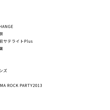
HANGE
祭
前サテライトPlus
葉
デンズ
 ROCK PARTY2013