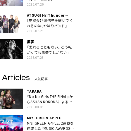
2026.07.26
ATSUGI Hi！Thunder
Rock Festival
【座談会】「遺伝子を継いでく
れるのは、やはりバンド」
2026.07.25
黒夢
「恐れることもない。どう転
がっても黒夢でしかない」
2026.07.25
 Articles
人気記事
TAKARA
『No No Girls THE FINAL』か
らASHA＆KOKONAによるユ
ニット・TAKARAがデビュー
2026.08.05
Mrs. GREEN APPLE
Mrs. GREEN APPLE、2連覇を
達成した『MUSIC AWARDS