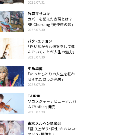
クトに」
2026.07.31
竹森マサユキ
カバーを超えた表現とは？
RE:Chording「天使達の歌」
2026.07.30
パク・ユチョン
「迷いながらも選択をして進
んでいくことが人生の魅力」
2026.07.30
中島卓偉
「たったひとりの人生を狂わ
せられたほうが光栄」
2026.07.29
TAIRIK
ソロメジャーデビューアルバ
ム『Mother』発売
2026.07.29
東京メルヘン倶楽部
「盛り上がり・個性・かわいい・
マジメ・闇堕ち」