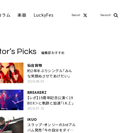
コラム
楽器
LuckyFes
Social
Search
tor’s Picks
編集部おすすめ
仙台貨物
約2年半ぶりシングル「みん
な笑顔ぬさせであげだい」
2026.08.05
BREAKERZ
【レポ】19周年記念公演＜19
BOX＞に軌跡と加速「I.K.Z.」
2026.07.31
IKUO
スラップ・オンリーの3rdアル
バム発売「今の自分をダイレ