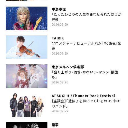
中島卓偉
「たったひとりの人生を狂わせられたほうが
光栄」
2026.07.29
TAIRIK
ソロメジャーデビューアルバム『Mother』発
売
2026.07.29
東京メルヘン倶楽部
「盛り上がり・個性・かわいい・マジメ・闇堕
ち」
2026.07.26
ATSUGI Hi！Thunder Rock Festival
【座談会】「遺伝子を継いでくれるのは、やは
りバンド」
2026.07.25
黒夢