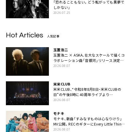
「恐れることもない。どう転がっても黒夢で
しかない」
2026.07.25
Hot Articles
人気記事
玉置浩二
玉置浩二 × ASKA、壮大なスケールで描くコ
ラボレーション曲「音銀河」リリース決定。
カップリングには新曲「命の宿り」収録も
2026.08.07
米米CLUB
米米CLUB、“令和8年8月8日・米米CLUBの
日”の午後8時に40周年ライブより
「FANtachy medley」を88年限定公開
2026.08.07
モナキ
モナキ、新曲「すみなすものは心なりけり」
MV公開。RECのギターにEvery Little Thing・
伊藤一朗参加も
2026.08.07