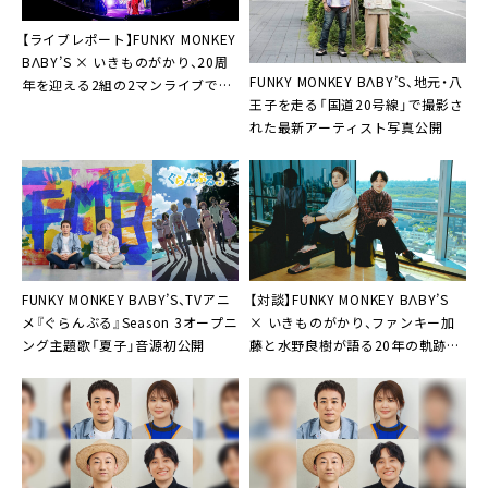
【ライブレポート】FUNKY MONKEY
BΛBY’S × いきものがかり、20周
FUNKY MONKEY BΛBY’S、地元・八
年を迎える2組の2マンライブで未
王子を走る「国道20号線」で撮影さ
来への約束「10年後にまた一緒に」
れた最新アーティスト写真公開
FUNKY MONKEY BΛBY’S、TVアニ
【対談】FUNKY MONKEY BΛBY’S
メ『ぐらんぶる』Season 3オープニ
× いきものがかり、ファンキー加
ング主題歌「夏子」音源初公開
藤と水野良樹が語る20年の軌跡と
夢の競演「同期の桜として頼もし
い」