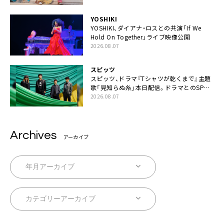
YOSHIKI
YOSHIKI、ダイアナ・ロスとの共演「If We
Hold On Together」ライブ映像公開
2026.08.07
スピッツ
スピッツ、ドラマ『Tシャツが乾くまで』主題
歌「見知らぬ糸」本日配信。ドラマとのSPコ
ラボムービー公開も
2026.08.07
Archives
アーカイブ