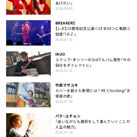
あげだい」
2026.08.05
BREAKERZ
【レポ】19周年記念公演＜19 BOX＞に軌跡と
加速「I.K.Z.」
2026.07.31
IKUO
スラップ・オンリーの3rdアルバム発売「今の
自分をダイレクトに」
2026.07.31
竹森マサユキ
カバーを超えた表現とは？ RE:Chording「天
使達の歌」
2026.07.30
パク・ユチョン
「迷いながらも選択をして進んでいくことが
人生の魅力」
2026.07.30