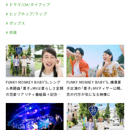
# ドラマ/CM/タイアップ
# ヒップホップ/ラップ
# ポップス
# 邦楽
FUNKY MONKEY BΛBY’S、シング
FUNKY MONKEY BΛBY’S、横澤夏
ル表題曲「夏子」MVは夏らしさ全開
子出演の「夏子」MVティザー公開。
の恋愛リアリティ番組風＋記念キ
恋の行方が気になる映像に
ャンペーン続々