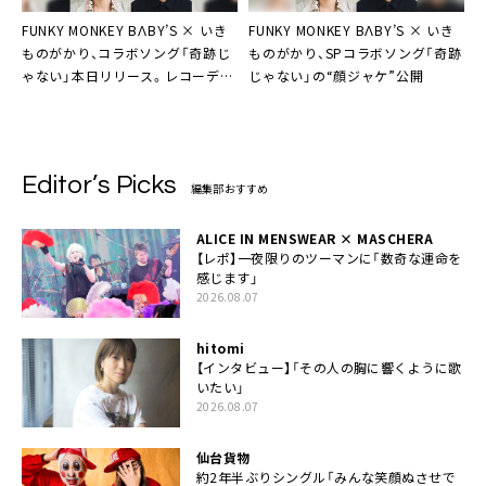
FUNKY MONKEY BΛBY’S × いき
FUNKY MONKEY BΛBY’S × いき
ものがかり、コラボソング「奇跡じ
ものがかり、SPコラボソング「奇跡
ゃない」本日リリース。レコーディ
じゃない」の“顔ジャケ”公開
ングのメイキングが詰まった特別
映像公開も
Editor’s Picks
編集部おすすめ
ALICE IN MENSWEAR × MASCHERA
【レポ】一夜限りのツーマンに「数奇な運命を
感じます」
2026.08.07
hitomi
【インタビュー】「その人の胸に響くように歌
いたい」
2026.08.07
仙台貨物
約2年半ぶりシングル「みんな笑顔ぬさせで