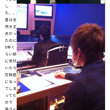
し
た、、
昔は全
然大丈
夫だっ
たのに
5年く
らい前
に気付
いたら
花粉症
になっ
てしま
ってた
ので
皆さん