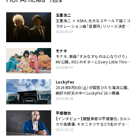
人気記事
玉置浩二
玉置浩二 × ASKA、壮大なスケールで描くコ
ラボレーション曲「音銀河」リリース決定。
カップリングには新曲「命の宿り」収録も
2026.08.07
モナキ
モナキ、新曲「すみなすものは心なりけり」
MV公開。RECのギターにEvery Little Thing・
伊藤一朗参加も
2026.08.07
LuckyFes
2026年8月8日（土）＠国営ひたち海浜公園、
絶好の好天の中＜LuckyFes’26＞開幕
2026.08.08
平畑徹也
【インタビュー】鍵盤奏者の平畑徹也、ヨルシ
カや高橋優、キタニタツヤなど9名のゲスト
を迎えた初アルバムに音楽人生の総括「自分
2023.03.22
自身を再確認できた」