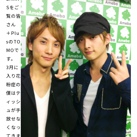
Sをご
覧の皆
さん
＋Plu
sのTO
MOで
す。
3月に
入り花
粉症の
僕はテ
ィッシ
ュが手
放せな
くなっ
てきま