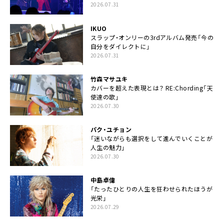
2026.07.31
IKUO
スラップ・オンリーの3rdアルバム発売「今の
自分をダイレクトに」
2026.07.31
竹森マサユキ
カバーを超えた表現とは？ RE:Chording「天
使達の歌」
2026.07.30
パク・ユチョン
「迷いながらも選択をして進んでいくことが
人生の魅力」
2026.07.30
中島卓偉
「たったひとりの人生を狂わせられたほうが
光栄」
2026.07.29