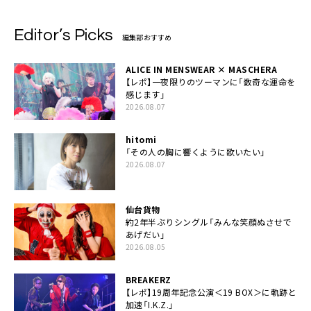
Editor’s Picks
編集部おすすめ
ALICE IN MENSWEAR × MASCHERA
【レポ】一夜限りのツーマンに「数奇な運命を
感じます」
2026.08.07
hitomi
「その人の胸に響くように歌いたい」
2026.08.07
仙台貨物
約2年半ぶりシングル「みんな笑顔ぬさせで
あげだい」
2026.08.05
BREAKERZ
【レポ】19周年記念公演＜19 BOX＞に軌跡と
加速「I.K.Z.」