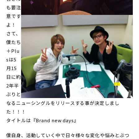
も要注
意です
よ！
さて、
僕たち
＋Plu
sは5
月15
日に約
2年半
ぶりと
なるニューシングルをリリースする事が決定しまし
た！！！
タイトルは『Brand new days』
僕自身、活動していく中で日々様々な変化や悩みとぶつ