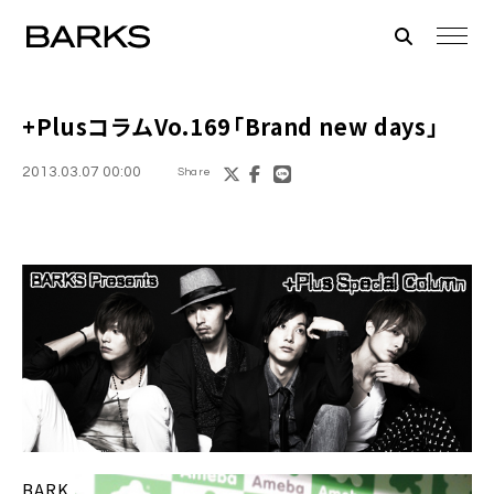
+Plus
コラムVo.169「Brand new days」
2013.03.07 00:00
Share
BARK