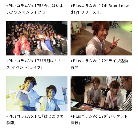
+Plusコラム
Vo.175「今月はいよ
+Plus
コラムVo.174「Brand new
いよワンマンライブ！」
days リリース！！」
+Plus
コラムVo.173「5月はリリー
+Plus
コラムVo.172「ライブ活動
ス！イベント！ライブ！」
再開!!」
+Plus
コラムVo.171「はじまりの
+Plus
コラムVo.170「ジャケット
季節」
撮影」