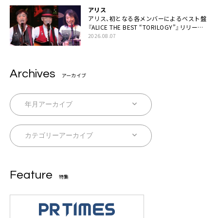
アリス
アリス、初となる各メンバーによるベスト盤
『ALICE THE BEST “TORILOGY”』リリース
決定
2026.08.07
Archives
アーカイブ
Feature
特集