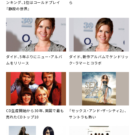
ンキング
、1位はコールドプレイ
ら
『静寂の世界』
ダイド
、5年ぶりにニュー・アルバ
ダイド
、新作アルバムでケンドリッ
ムをリリース
ク・ラマーとコラボ
CD生産開始から30年、英国で最も
『
セックス・アンド・ザ・シティ2
』、
売れた
CDトップ10
サントラも熱い