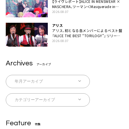
【ライヴレポート】ALICE IN MENSWEAR ×
MASCHERA、ツーマン＜Masquerade in
Wonderland＞に一夜限り豪華共演と14年
2026.08.07
ぶり帰還「数奇な運命を感じます」
アリス
アリス、初となる各メンバーによるベスト盤
『ALICE THE BEST “TORILOGY”』リリース
決定
2026.08.07
Archives
アーカイブ
Feature
特集