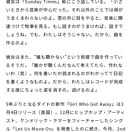
彼女は『Sunday Times』紙にこう話している。「小さ
いときから音楽が中心だった。それ以外のことでは頭が
うまくまわらないのよ。窓の外に目をやると、音楽に関
連づけて物事を見る。もし話すのがうまければ、話すで
しょうね。でも、わたしはそうじゃない。だから、曲を
作るのよ」
彼女はまた、“誰も聴かない”という前提で曲を作ってい
るそうだ。「誰かが聴くんだなんて考えてたら、作れな
いわ（笑）。何を書いたか読まれるのがわかってて日記
を書くようなものよ。だから、わたしはレコードが完成
する度にちょっと姿を消すの。逃げるのよ」
5年ぶりとなるダイドの新作『Girl Who Got Away』は3
月4日リリース（英国）。12月にヒップホップ・アーティ
スト、ケンドリック・ラマーをフィーチャーしたシング
ル「Let Us Move On」を発表したのに続き、今月、2nd