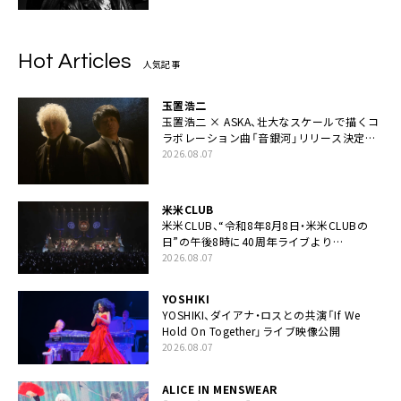
Hot Articles
人気記事
玉置浩二
玉置浩二 × ASKA、壮大なスケールで描くコ
ラボレーション曲「音銀河」リリース決定。
カップリングには新曲「命の宿り」収録も
2026.08.07
米米CLUB
米米CLUB、“令和8年8月8日・米米CLUBの
日”の午後8時に40周年ライブより
「FANtachy medley」を88年限定公開
2026.08.07
YOSHIKI
YOSHIKI、ダイアナ・ロスとの共演「If We
Hold On Together」ライブ映像公開
2026.08.07
ALICE IN MENSWEAR