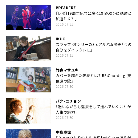
BREAKERZ
【レポ】19周年記念公演＜19 BOX＞に軌跡と
加速「I.K.Z.」
2026.07.31
IKUO
スラップ・オンリーの3rdアルバム発売「今の
自分をダイレクトに」
2026.07.31
竹森マサユキ
カバーを超えた表現とは？ RE:Chording「天
使達の歌」
2026.07.30
パク・ユチョン
「迷いながらも選択をして進んでいくことが
人生の魅力」
2026.07.30
中島卓偉
「たったひとりの人生を狂わせられたほうが