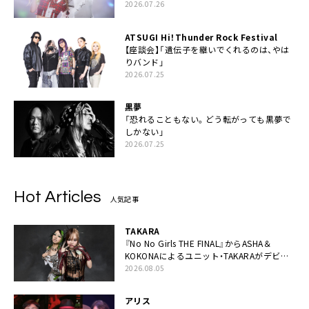
2026.07.26
ATSUGI Hi！Thunder Rock Festival
【座談会】「遺伝子を継いでくれるのは、やは
りバンド」
2026.07.25
黒夢
「恐れることもない。どう転がっても黒夢で
しかない」
2026.07.25
Hot Articles
人気記事
TAKARA
『No No Girls THE FINAL』からASHA＆
KOKONAによるユニット・TAKARAがデビュ
ー
2026.08.05
アリス