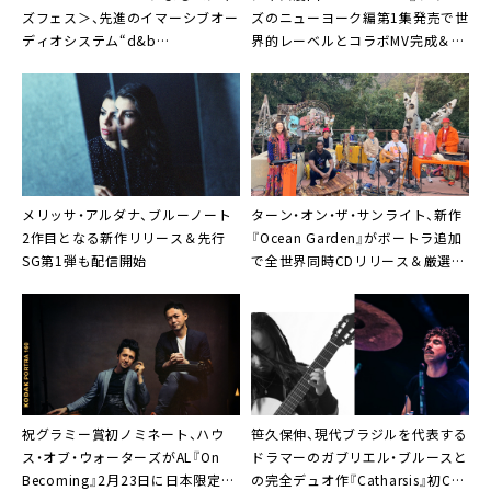
ズフェス＞、先進のイマーシブオー
ズのニューヨーク編第1集発売で世
ディオシステム“d&b
界的レーベルとコラボMV完成＆原
Soundscape”で開催
宿竹下通りにてPOP UPストアも
メリッサ・アルダナ、ブルーノート
ターン・オン・ザ・サンライト、新作
2作目となる新作リリース＆先行
『Ocean Garden』がボートラ追加
SG第1弾も配信開始
で全世界同時CDリリース＆厳選し
た7曲入りLPも
祝グラミー賞初ノミネート、ハウ
笹久保伸、現代ブラジルを代表する
ス・オブ・ウォーターズがAL『On
ドラマーのガブリエル・ブルースと
Becoming』2月23日に日本限定で
の完全デュオ作『Catharsis』初CD