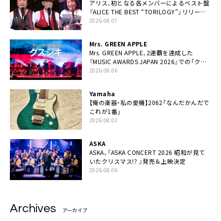
アリス、初となる各メンバーによるベスト盤
『ALICE THE BEST “TORILOGY”』リリース
決定
2026.08.07
Mrs. GREEN APPLE
Mrs. GREEN APPLE、2連覇を達成した
『MUSIC AWARDS JAPAN 2026』での「クス
シキ」ライブパフォーマンスをYouTube公開
2026.08.06
Yamaha
【俺の楽器・私の愛機】2062「なんだかんだで
これが1番」
2026.08.03
ASKA
ASKA、『ASKA CONCERT 2026 昭和が見て
いたクリスマス!? 』発売＆上映決定
2026.08.06
Archives
アーカイブ