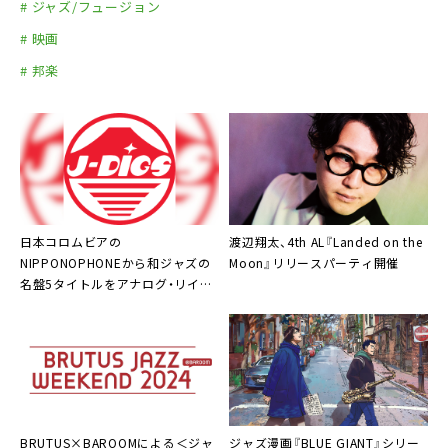
# ジャズ/フュージョン
# 映画
# 邦楽
日本コロムビア
の
渡辺翔太、4th AL『Landed on the
NIPPONOPHONEから和ジャズの
Moon』リリースパーティ開催
名盤5タイトルをアナログ・リイシ
ュー
BRUTUS×BAROOMによる＜ジャ
ジャズ漫画『BLUE GIANT』シリー