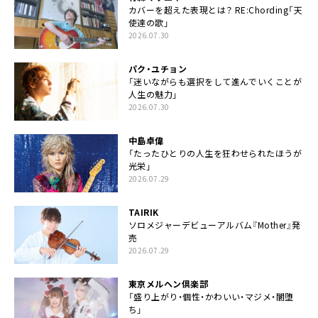
カバーを超えた表現とは？ RE:Chording「天
使達の歌」
2026.07.30
パク・ユチョン
「迷いながらも選択をして進んでいくことが
人生の魅力」
2026.07.30
中島卓偉
「たったひとりの人生を狂わせられたほうが
光栄」
2026.07.29
TAIRIK
ソロメジャーデビューアルバム『Mother』発
売
2026.07.29
東京メルヘン倶楽部
「盛り上がり・個性・かわいい・マジメ・闇堕
ち」