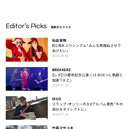
CD盤リリース
化
Editor’s Picks
編集部おすすめ
仙台貨物
約2年半ぶりシングル「みんな笑顔ぬさせで
あげだい」
2026.08.05
BREAKERZ
【レポ】19周年記念公演＜19 BOX＞に軌跡と
加速「I.K.Z.」
2026.07.31
IKUO
スラップ・オンリーの3rdアルバム発売「今の
自分をダイレクトに」
2026.07.31
竹森マサユキ