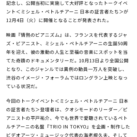
記念し、公開当初に実施して大好評となったトークイベ
ント＜ミシェル・ペトルチアーニ 日本の証言者たち＞が
12月4日（火）に開催となることが発表された。
映画『情熱のピアニズム』は、フランスを代表するジャ
ズ・ピアニスト、ミシェル・ペトルチアーニの生誕50周
年を迎え、彼の激動の人生と至福の音楽にスポットを当
てた奇蹟のドキュメンタリーだ。10月13日より全国公開
となり、このジャンルでは異例の動員一万人を突破し、
渋谷のイメージ・フォーラムではロングラン上映となっ
ている状況だ。
今回のトークイベント＜ミシェル・ペトルチアーニ 日本
の証言者たち＞登壇者は、クオシモードのリーダー／ピ
アニストの平戸祐介、今でも世界で愛聴されているペト
ルチアーニの名盤『TRIO IN TOKYO』を企画・制作した
ビデオアーツ・ミュージック代表の海老根久夫、そして