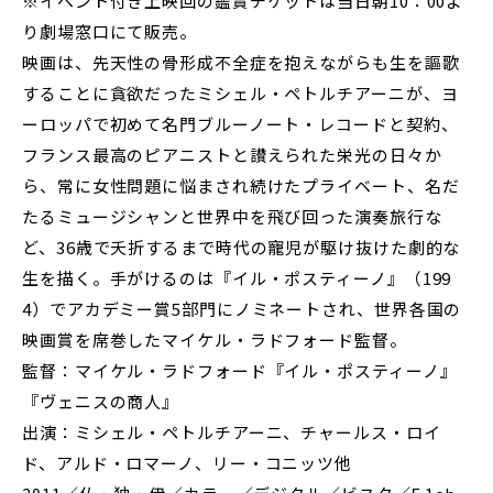
※イベント付き上映回の鑑賞チケットは当日朝10：00よ
り劇場窓口にて販売。
映画は、先天性の骨形成不全症を抱えながらも生を謳歌
することに貪欲だったミシェル・ペトルチアーニが、ヨ
ーロッパで初めて名門ブルーノート・レコードと契約、
フランス最高のピアニストと讃えられた栄光の日々か
ら、常に女性問題に悩まされ続けたプライベート、名だ
たるミュージシャンと世界中を飛び回った演奏旅行な
ど、36歳で夭折するまで時代の寵児が駆け抜けた劇的な
生を描く。手がけるのは『イル・ポスティーノ』（199
4）でアカデミー賞5部門にノミネートされ、世界各国の
映画賞を席巻したマイケル・ラドフォード監督。
監督：マイケル・ラドフォード『イル・ポスティーノ』
『ヴェニスの商人』
出演：ミシェル・ペトルチアーニ、チャールス・ロイ
ド、アルド・ロマーノ、リー・コニッツ他