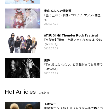
東京メルヘン倶楽部
「盛り上がり・個性・かわいい・マジメ・闇堕
ち」
2026.07.26
ATSUGI Hi！Thunder Rock Festival
【座談会】「遺伝子を継いでくれるのは、やは
りバンド」
2026.07.25
黒夢
「恐れることもない。どう転がっても黒夢で
しかない」
2026.07.25
Hot Articles
人気記事
玉置浩二
玉置浩二 × ASKA、壮大なスケールで描くコ