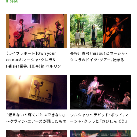
# 洋楽
【ライブレポート】Own your
長谷川真弓（miaou）
と
マーシャ・
colours!：
マーシャ・クレラ
＆
クレラ
のドイツ・ツアー、始まる
Felisie（長谷川真弓）
in ベルリン
「燃えないと輝くことはできない」
ワルシャワ～
デビッド・ボウイ
、
マ
～
ケヴィン・エアーズ
が残したもの
ーシャ・クレラ
と『
さびしんぼう
』