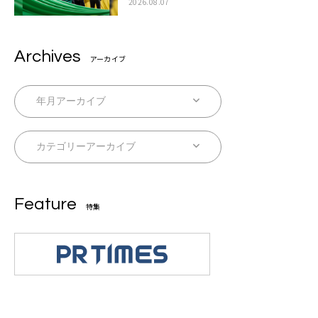
ラボムービー公開も
2026.08.07
Archives
アーカイブ
Feature
特集