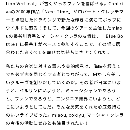
tion Vertical」が古くからのファンを喜ばせる。Contri
vaの2000年作品「Next Time」がロバート・クレッチマ
ーの卓越したドラミングで新たな輝きに満ちてポップに
ワイルドに蘇る！そして、今回のツアーを主催したmiao
uの長谷川真弓とマーシャ・クレラの友情は、「Blue Bo
ttle」に長谷川がベースで参加することで、その場に居
合わせた者すべてを幸せな気持ちにさせてくれた。
私たちの音楽に対する意志や美的感覚は、海峡を超えて
でも必ず志を同じくする者とつながって、何かしら美し
いグルーヴを創りだしていくのだ。その者が日本にいよ
うと、ベルリンにいようと、ミュージシャンであろう
と、ファンであろうと、エンジニア業界にいようと、ど
こにいようとしてもだ。そんな勇気をくれた心底気持ち
のいいライブだった。miaou, cokiyu, マーシャ・クレラ
の今後の活動にぜひとも注目されたい！