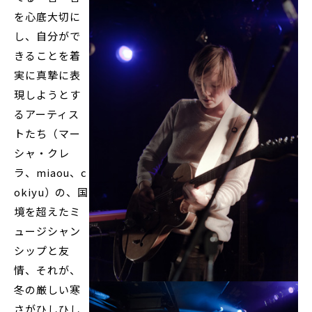
を心底大切に
し、自分がで
きることを着
実に真摯に表
現しようとす
るアーティス
トたち（マー
シャ・クレ
ラ、miaou、c
okiyu）の、国
境を超えたミ
ュージシャン
シップと友
情、それが、
冬の厳しい寒
さがひしひし