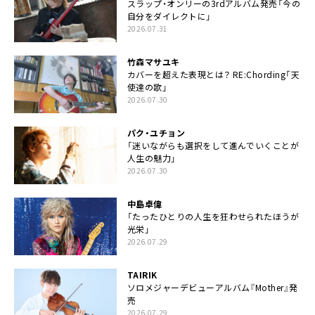
スラップ・オンリーの3rdアルバム発売「今の
自分をダイレクトに」
2026.07.31
竹森マサユキ
カバーを超えた表現とは？ RE:Chording「天
使達の歌」
2026.07.30
パク・ユチョン
「迷いながらも選択をして進んでいくことが
人生の魅力」
2026.07.30
中島卓偉
「たったひとりの人生を狂わせられたほうが
光栄」
2026.07.29
TAIRIK
ソロメジャーデビューアルバム『Mother』発
売
2026.07.29