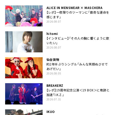
ALICE IN MENSWEAR × MASCHERA
【レポ】一夜限りのツーマンに「数奇な運命を
感じます」
2026.08.07
hitomi
【インタビュー】「その人の胸に響くように歌
いたい」
2026.08.07
仙台貨物
約2年半ぶりシングル「みんな笑顔ぬさせで
あげだい」
2026.08.05
BREAKERZ
【レポ】19周年記念公演＜19 BOX＞に軌跡と
加速「I.K.Z.」
2026.07.31
IKUO