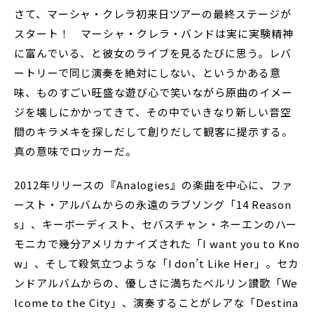
さて、マーシャ・クレラ初来日ツアーの最終ステージが
スタート！ マーシャ・クレラ・バンドは実に実験精神
に富んでいる、と彼女のライブを見るたびに思う。レバ
ートリーで同じ演奏を絶対にしない、というかある意
味、ものすごい旺盛な遊び心で笑いながら原曲のイメー
ジを壊しにかかってきて、その中でいきなり新しい音空
間のキラメキを探しだして創りだして観客に提示する。
真の意味でロッカーだ。
2012年リリースの『Analogies』の楽曲を中心に、ファ
ースト・アルバムからの永遠のラブソング「14 Reason
s」、キーボーディスト、セバスチャン・ネーエンのハー
モニカで幾分アメリカナイズされた「I want you to Kno
w」、そして殺気立つような「I don’t Like Her」。セカ
ンドアルバムからの、優しさに満ちたベルリン讃歌「We
lcome to the City」、演奏することがレアな「Destina