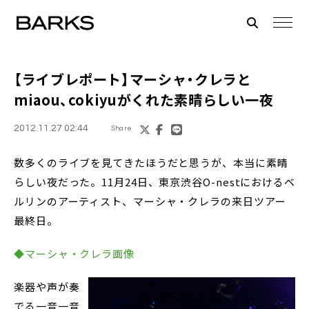
【ライブレポート】
マーシャ・クレラ
と
miaou
、
cokiyu
がくれた素晴らしい一夜
2012.11.27 02:44
Share
数多くのライブを見てきたほうだと思うが、本当に素晴
らしい夜だった。11月24日、東京渋谷O-nestにおけるベ
ルリンのアーティスト、マーシャ・クレラの来日ツアー
最終日。
◆マーシャ・クレラ画像
楽器や声が奏
でる一音一音