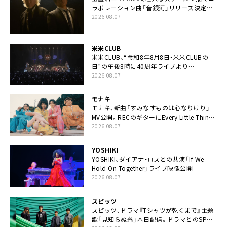
ラボレーション曲「音銀河」リリース決定。
カップリングには新曲「命の宿り」収録も
2026.08.07
米米CLUB
米米CLUB、“令和8年8月8日・米米CLUBの
日”の午後8時に40周年ライブより
「FANtachy medley」を88年限定公開
2026.08.07
モナキ
モナキ、新曲「すみなすものは心なりけり」
MV公開。RECのギターにEvery Little Thing・
伊藤一朗参加も
2026.08.07
YOSHIKI
YOSHIKI、ダイアナ・ロスとの共演「If We
Hold On Together」ライブ映像公開
2026.08.07
スピッツ
スピッツ、ドラマ『Tシャツが乾くまで』主題
歌「見知らぬ糸」本日配信。ドラマとのSPコ