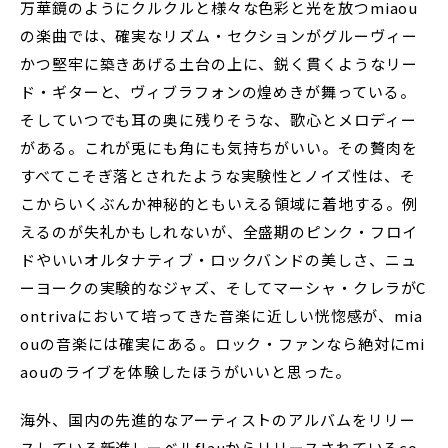
万華鏡のようにクルクルと様々な色彩と光を放つmiaou
の楽曲では、確実なリズム・セクションがグルーヴィー
かつ堅牢に築きあげる土台の上に、鋭く貫くようなリー
ド・ギターと、ヴィブラフォンの煌めきが舞っている。
そしていつでも耳の奥に残りそうな、歌心とメロディー
がある。これが兎にも角にも気持ちがいい。その贅肉を
すべてこそぎ落とされたような実験性とノイズ性は、そ
こからいくぶんか神秘的ともいえる領域に着地する。例
えるのが失礼かもしれないが、全盛期のピンク・フロイ
ドやいいオルタナティブ・ロックバンドの美しさ、ニュ
ーヨークの実験的なジャズ、そしてマーシャ・クレラがC
ontrivaにおいて培ってきた音楽に近しい恍惚感が、mia
ouの音楽には確実にある。ロック・ファンなら絶対にmi
aouのライブを体験したほうがいいと思った。
海外、国内の先進的なアーティストのアルバムをリリー
スしている新進レーベルflauからリリースされているco