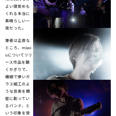
よい寝覚めも
くれる本当に
素晴らしい一
夜だった。
筆者は正直な
ところ、miao
uについてリリ
ース作品を聴
くかぎりで、
繊細で儚いガ
ラス細工のよ
うな音楽を緻
密に創ってい
るバンド、と
いう印象を受