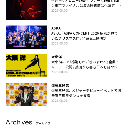
平井 堅、デビュー30周年ツアー＜Ken’s Bar
＞東京ファイナル公演の映像商品化決定。ブ
ックレットには平井堅のメッセージ掲載も
2026.08.06
ASKA
ASKA、『ASKA CONCERT 2026 昭和が見て
いたクリスマス!? 』発売＆上映決定
2026.08.06
大泉洋
大泉 洋、EP『感謝しかございません』全曲ト
レーラー公開。幾田りら書き下ろし曲やジャ
ズピアニスト・小曽根真による提供曲のレコ
2026.08.06
ーディング映像の一部解禁も
佐藤三兄弟
佐藤三兄弟、 メジャーデビューイベントで間
奏第三形態ダンスを披露
2026.08.06
Archives
アーカイブ