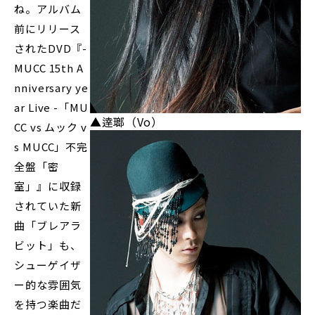
ね。アルバム
前にリリース
されたDVD『-
MUCC 15th A
nniversary ye
ar Live -「MU
▲逹瑯（Vo）
CC vs ムック v
s MUCC」不完
全盤「密
室」』に収録
されていた新
曲「ブレアラ
ビット」も、
シューゲイザ
ー的な雰囲気
を持つ楽曲だ