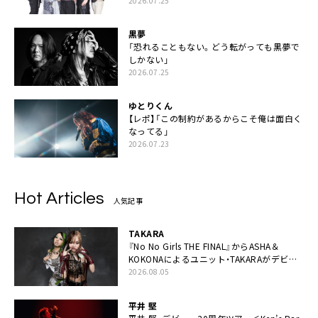
2026.07.25
黒夢
「恐れることもない。どう転がっても黒夢で
しかない」
2026.07.25
ゆとりくん
【レポ】「この制約があるからこそ俺は面白く
なってる」
2026.07.23
Hot Articles
人気記事
TAKARA
『No No Girls THE FINAL』からASHA＆
KOKONAによるユニット・TAKARAがデビュ
ー
2026.08.05
平井 堅