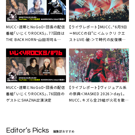
MUCC・逹瑯とNoGoD・団長の配信
【ライヴレポート】MUCC、“6月9日
番組「いじくりROCKS」、77回目は
＝MUCCの日”に＜ムックリ クエ
THE BACK HORN・山田将司＆
ストLIVE-破-＞で時代の反復横飛
COCK ROACH・遠藤仁平がスタジ
「今日のセットリストはほんとに凄
オ生出演
いよ」
MUCC・逹瑯とNoGoD・団長の配信
【ライブレポート】ヴィジュアル系
番組「いじくりROCKS」、76回目の
の祭典＜MASKED 2026＞day1。
ゲストにSHAZNA出演決定
MUCC、キズら全29組が火花を散ら
す「これが今を生きるヴィジュアル
ロックだ！」
Editor’s Picks
編集部おすすめ