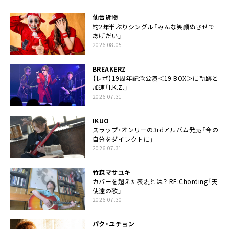
仙台貨物
約2年半ぶりシングル「みんな笑顔ぬさせで
あげだい」
2026.08.05
BREAKERZ
【レポ】19周年記念公演＜19 BOX＞に軌跡と
加速「I.K.Z.」
2026.07.31
IKUO
スラップ・オンリーの3rdアルバム発売「今の
自分をダイレクトに」
2026.07.31
竹森マサユキ
カバーを超えた表現とは？ RE:Chording「天
使達の歌」
2026.07.30
パク・ユチョン