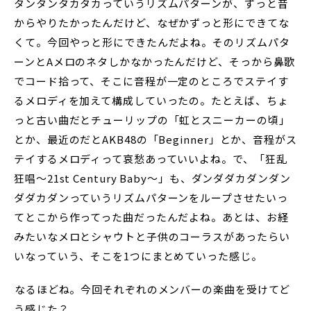
タンタンタカタカっていうリズムパターンが、ずっと昔
からやりたかったんだけど、なぜかずっと形にできてな
くて。今回やっと形にできたんだよね。そのリズムパタ
ーンとAメロのネタしかなかったんだけど、そっから鼻歌
でコード拾って、そこに音程が一定のところでステイす
るメロディを加えて構成していったの。たとえば、ちょ
っと古い曲だとチューリップの「虹とスニーカーの頃」
とか、最近のだとAKB48の「Beginner」とか、音程がス
テイするメロディって哀愁あっていいよね。で、「狂乱
狂唱～21st Century Baby～」も、ダンダダカダンダン
ダダカダンっていうリズムパターンをループさせたいっ
てとこから作ってった曲だったんだよね。あとは、お経
みたいなメロとシャウトと子供のコーラスがあったらい
いなっていう、そこを1つにまとめていった感じ。
――なるほどね。今回それぞれのメンバーの楽曲を受けてど
う感じた？