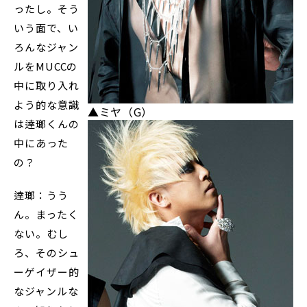
ったし。そう
いう面で、い
ろんなジャン
ルをMUCCの
中に取り入れ
よう的な意識
▲ミヤ（G）
は逹瑯くんの
中にあった
の？
逹瑯：うう
ん。まったく
ない。むし
ろ、そのシュ
ーゲイザー的
なジャンルな