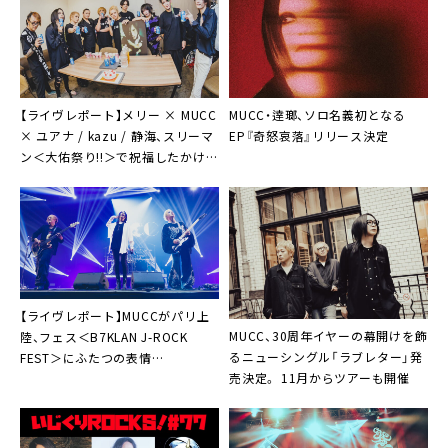
【ライヴレポート】メリー × MUCC
MUCC・逹瑯、ソロ名義初となる
× ユアナ / kazu / 静海、スリーマ
EP『奇怒哀落』リリース決定
ン＜大佑祭り!!＞で祝福したかけが
えのない一夜
【ライヴレポート】MUCCがパリ上
MUCC、30周年イヤーの幕開けを飾
陸、フェス＜B7KLAN J-ROCK
るニューシングル「ラブレター」発
FEST＞にふたつの表情
売決定。 11月からツアーも開催
「Bonsoir!」