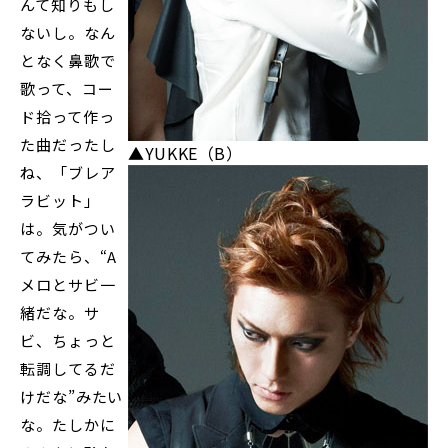
んて知りもし
ないし。なん
となく鼻歌で
歌って、コー
ド拾って作っ
た曲だったし
▲YUKKE（B）
ね、「ブレア
ラビット」
は。気がつい
てみたら、“A
メロとサビ一
緒だな。サ
ビ、ちょっと
転調してるだ
けだな”みたい
な。たしかに