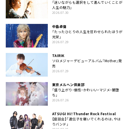
「迷いながらも選択をして進んでいくことが
人生の魅力」
2026.07.30
中島卓偉
「たったひとりの人生を狂わせられたほうが
光栄」
2026.07.29
TAIRIK
ソロメジャーデビューアルバム『Mother』発
売
2026.07.29
東京メルヘン倶楽部
「盛り上がり・個性・かわいい・マジメ・闇堕
ち」
2026.07.26
ATSUGI Hi！Thunder Rock Festival
【座談会】「遺伝子を継いでくれるのは、やは
りバンド」