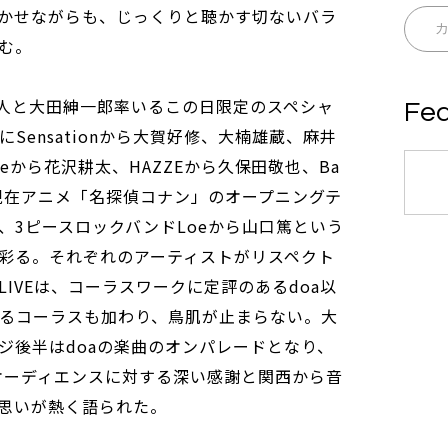
かせながらも、じっくりと聴かす切ないバラ
む。
暁人と大田紳一郎率いるこの日限定のスペシャ
Fea
Sensationから大賀好修、大楠雄蔵、麻井
odleから花沢耕太、HAZZEから久保田敬也、Ba
して現在アニメ「名探偵コナン」のオープニングテ
、3ピースロックバンドLoeから山口篤という
彩る。それぞれのアーティストがリスペクト
IVEは、コーラスワークに定評のあるdoa以
るコーラスも加わり、鳥肌が止まらない。大
ジ後半はdoaの楽曲のオンパレードとなり、
オーディエンスに対する深い感謝と関西から音
思いが熱く語られた。