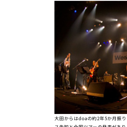
大田からはdoaの約2年5か月振り
ス告知と全国ツアーの発表があり