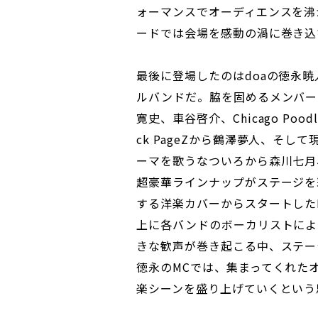
ォーマンスでオーディエンスを沸
ードでは会場を感動の渦に巻き込
最後に登場したのはdoaの徳永
ルバンドだ。脇を固めるメンバーに
寛史、車谷啓介、Chicago Po
ck PageZから鶴澤夢人、そ
ーマを歌うなついろから森川七月
超豪華ラインナップがステージを
する洋楽カバーからスタートしたL
上に各バンドのボーカリストによ
きな歓声が巻き起こる中、ステー
徳永のMCでは、集まってくれた
楽シーンを盛り上げていくという