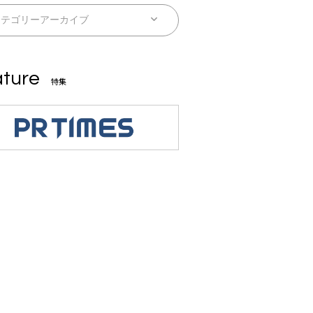
ture
特集