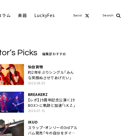
コラム
楽器
LuckyFes
Social
Search
tor’s Picks
編集部おすすめ
仙台貨物
約2年半ぶりシングル「みん
な笑顔ぬさせであげだい」
2026.08.05
BREAKERZ
【レポ】19周年記念公演＜19
BOX＞に軌跡と加速「I.K.Z.」
2026.07.31
IKUO
スラップ・オンリーの3rdアル
バム発売「今の自分をダイレ