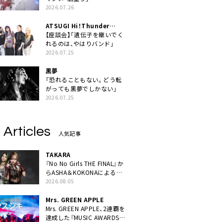
2026.07.26
ATSUGI Hi！Thunder
Rock Festival
【座談会】「遺伝子を継いでく
れるのは、やはりバンド」
2026.07.25
黒夢
「恐れることもない。どう転
がっても黒夢でしかない」
2026.07.25
 Articles
人気記事
TAKARA
『No No Girls THE FINAL』か
らASHA＆KOKONAによるユ
ニット・TAKARAがデビュー
2026.08.05
Mrs. GREEN APPLE
Mrs. GREEN APPLE、2連覇を
達成した『MUSIC AWARDS