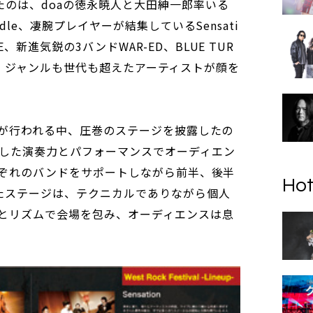
たのは、doaの徳永暁人と大田紳一郎率いる
odle、凄腕プレイヤーが結集しているSensati
、新進気鋭の3バンドWAR-ED、BLUE TUR
geZ…と、ジャンルも世代も超えたアーティストが顔を
IVEが行われる中、圧巻のステージを披露したの
した演奏力とパフォーマンスでオーディエン
。それぞれのバンドをサポートしながら前半、後半
Hot
たステージは、テクニカルでありながら個人
とリズムで会場を包み、オーディエンスは息