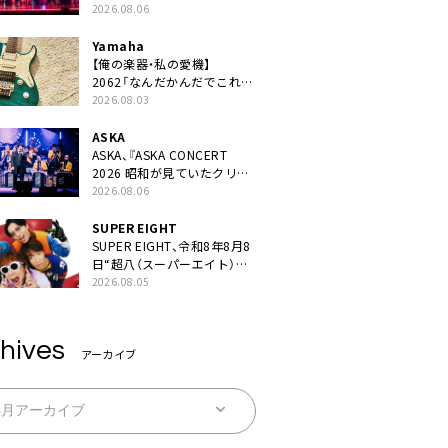
JAPAN 2026』での「クスシ
2026.08.06
キ」ライブパフォーマンスを
YouTube公開
Yamaha
【俺の楽器・私の愛機】
2062「なんだかんだでこれが
1番」
2026.08.03
ASKA
ASKA、『ASKA CONCERT
2026 昭和が見ていたクリス
マス!? 』発売＆上映決定
2026.08.06
SUPER EIGHT
SUPER EIGHT、令和8年8月8
日“超八（スーパーエイト）の
日”を盛り上げるEP『ダンダ
2026.08.05
ーラ』本日リリース
hives
アーカイブ