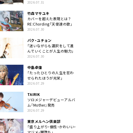
クトに」
2026.07.31
竹森マサユキ
カバーを超えた表現とは？
RE:Chording「天使達の歌」
2026.07.30
パク・ユチョン
「迷いながらも選択をして進
んでいくことが人生の魅力」
2026.07.30
中島卓偉
「たったひとりの人生を狂わ
せられたほうが光栄」
2026.07.29
TAIRIK
ソロメジャーデビューアルバ
ム『Mother』発売
2026.07.29
東京メルヘン倶楽部
「盛り上がり・個性・かわいい・
マジメ・闇堕ち」