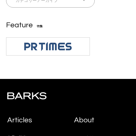
Feature
特集
Articles
About