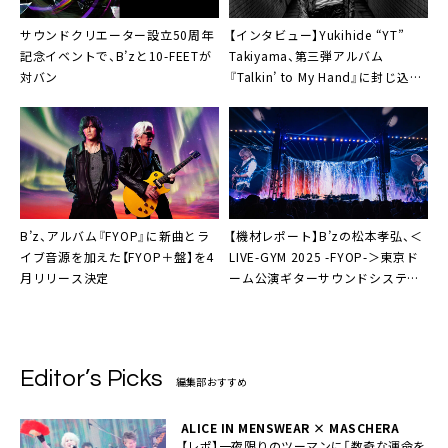
サウンドクリエーター設立50周年
【インタビュー】Yukihide “YT”
記念イベントで、B’zと10-FEETが
Takiyama、第三弾アルバム
対バン
『Talkin’ to My Hand』に封じ込め
た高次元の完成度「昔のロックを再
現したいわけではない」
B’z、アルバム『FYOP』に新曲とラ
【機材レポート】B’zの松本孝弘、＜
イブ音源を加えた【FYOP＋盤】を4
LIVE-GYM 2025 -FYOP-＞東京ド
月リリース決定
ーム公演ギターサウンドシステム
の全貌
Editor’s Picks
編集部おすすめ
ALICE IN MENSWEAR × MASCHERA
【レポ】一夜限りのツーマンに「数奇な運命を