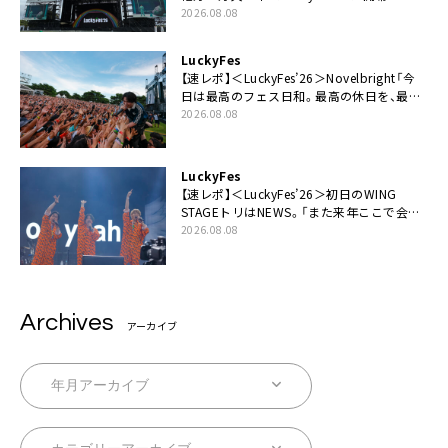
2026.08.08
LuckyFes
【速レポ】＜LuckyFes’26＞Novelbright「今
日は最高のフェス日和。最高の休日を、最高
の夏休みを作っていきたい」
2026.08.08
LuckyFes
【速レポ】＜LuckyFes’26＞初日のWING
STAGEトリはNEWS。「また来年ここで会い
ましょう！」
2026.08.08
Archives
アーカイブ