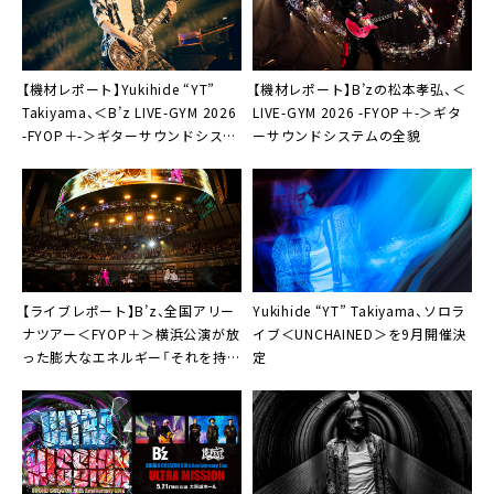
【機材レポート】Yukihide “YT”
【機材レポート】B’zの松本孝弘、＜
Takiyama、＜B’z LIVE-GYM 2026
LIVE-GYM 2026 -FYOP＋-＞ギタ
-FYOP＋-＞ギターサウンドシステ
ーサウンドシステムの全貌
ムを詳細解説
【ライブレポート】B’z、全国アリー
Yukihide “YT” Takiyama、ソロラ
ナツアー＜FYOP＋＞横浜公演が放
イブ＜UNCHAINED＞を9月開催決
った膨大なエネルギー「それを持っ
定
て帰って、また明日につなげます」