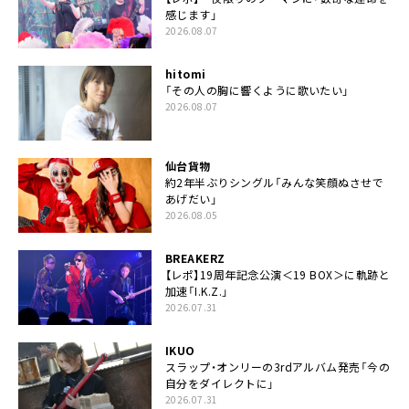
感じます」
2026.08.07
hitomi
「その人の胸に響くように歌いたい」
2026.08.07
仙台貨物
約2年半ぶりシングル「みんな笑顔ぬさせで
あげだい」
2026.08.05
BREAKERZ
【レポ】19周年記念公演＜19 BOX＞に軌跡と
加速「I.K.Z.」
2026.07.31
IKUO
スラップ・オンリーの3rdアルバム発売「今の
自分をダイレクトに」
2026.07.31