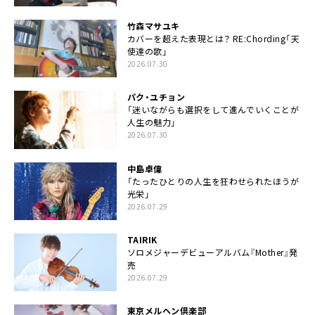
竹森マサユキ
カバーを超えた表現とは？ RE:Chording「天
使達の歌」
2026.07.30
パク・ユチョン
「迷いながらも選択をして進んでいくことが
人生の魅力」
2026.07.30
中島卓偉
「たったひとりの人生を狂わせられたほうが
光栄」
2026.07.29
TAIRIK
ソロメジャーデビューアルバム『Mother』発
売
2026.07.29
東京メルヘン倶楽部