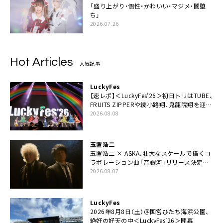
「盛り上がり・個性・かわいい・マジメ・闇堕
ち」
2026.07.26
Hot Articles
人気記事
LuckyFes
【速レポ】＜LuckyFes’26＞初日トリはTUBE、
FRUITS ZIPPERや綾小路翔、鬼龍院翔を迎え
た豪華コラボも「知ってたらぜひ一緒に歌っ
2026.08.08
てちょうだい」
玉置浩二
玉置浩二 × ASKA、壮大なスケールで描くコ
ラボレーション曲「音銀河」リリース決定。
カップリングには新曲「命の宿り」収録も
2026.08.07
LuckyFes
2026年8月8日（土）＠国営ひたち海浜公園、
絶好の好天の中＜LuckyFes’26＞開幕