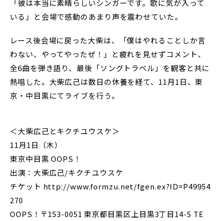
「彼は本当に素晴らしいシンガーです。歌に気が入って
いる」と会場で感動のあまり声を震わせていた。
レース後会場に戻った大柴は、「僕はやれることしか言
わない、やってやったぜ！」と疲れを見せずコメント、
全6曲を弾き語り、最後「ソングトラベル」を観客と共に
熱唱した。大柴広己は数日の休養を経て、11月1日、東
京・中目黒にてライブを行う。
＜大柴広己とキクチユウスケ＞
11月1日（木）
東京中目黒 OOPS！
出演：大柴広己/キクチユウスケ
チケット http://www.formzu.net/fgen.ex?ID=P49954
270
OOPS！〒153-0051 東京都目黒区上目黒3丁目14-5 TE