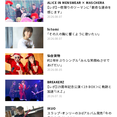
ALICE IN MENSWEAR × MASCHERA
【レポ】一夜限りのツーマンに「数奇な運命を
感じます」
2026.08.07
hitomi
「その人の胸に響くように歌いたい」
2026.08.07
仙台貨物
約2年半ぶりシングル「みんな笑顔ぬさせで
あげだい」
2026.08.05
BREAKERZ
【レポ】19周年記念公演＜19 BOX＞に軌跡と
加速「I.K.Z.」
2026.07.31
IKUO
スラップ・オンリーの3rdアルバム発売「今の