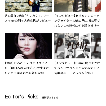
谷口貴洋
、新曲「キレカケ」リリー
【インタビュー】旅するシンガーソ
ス＋MV公開＋大柴広己がレビュー
ングライター
大柴広己
は、旅が許さ
れないこの時代に何を語り掛け
る？
【対談】
丘みどり
x
コモリタミノ
【インタビュー】
Plane
、磨きをかけ
ル
、「明日へのメロディ」が生まれ
たバンドサウンドとみずみずしい
たことで開き始めた新たな扉
言葉のニューアルバム『2020
TOKYO』
Editor’s Picks
編集部おすすめ