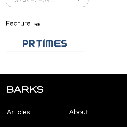
Feature
特集
Articles
About