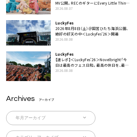
MV公開。RECのギターにEvery Little Thing・
伊藤一朗参加も
2026.08.07
LuckyFes
2026年8月8日（土）＠国営ひたち海浜公園、
絶好の好天の中＜LuckyFes’26＞開幕
2026.08.08
LuckyFes
【速レポ】＜LuckyFes’26＞Novelbright「今
日は最高のフェス日和。最高の休日を、最高
の夏休みを作っていきたい」
2026.08.08
Archives
アーカイブ