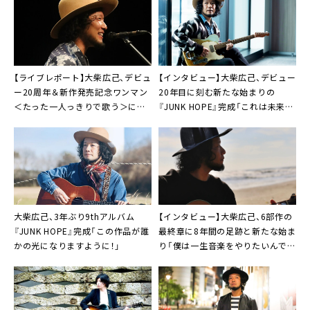
【ライブレポート】大柴広己、デビュ
【インタビュー】大柴広己、デビュー
ー20周年＆新作発売記念ワンマン
20年目に刻む新たな始まりの
＜たった一人っきりで歌う＞に原
『JUNK HOPE』完成「これは未来に
点と新たな門出「20年後、希望に繋
繋がっていく希望」
がってました」
大柴広己、3年ぶり9thアルバム
【インタビュー】
大柴広己
、6部作の
『JUNK HOPE』完成「この作品が誰
最終章に8年間の足跡と新たな始ま
かの光になりますように！」
り「僕は一生音楽をやりたいんです
よ」