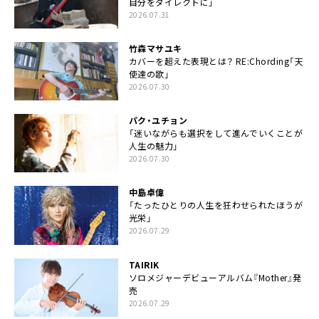
自分をダイレクトに」
2026.07.31
竹森マサユキ
カバーを超えた表現とは？ RE:Chording「天
使達の歌」
2026.07.30
パク・ユチョン
「迷いながらも選択をして進んでいくことが
人生の魅力」
2026.07.30
中島卓偉
「たったひとりの人生を狂わせられたほうが
光栄」
2026.07.29
TAIRIK
ソロメジャーデビューアルバム『Mother』発
売
2026.07.29