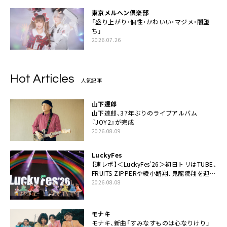
東京メルヘン倶楽部
「盛り上がり・個性・かわいい・マジメ・闇堕
ち」
2026.07.26
Hot Articles
人気記事
山下達郎
山下達郎、37年ぶりのライブアルバム
『JOY2』が完成
2026.08.09
LuckyFes
【速レポ】＜LuckyFes’26＞初日トリはTUBE、
FRUITS ZIPPERや綾小路翔、鬼龍院翔を迎え
た豪華コラボも「知ってたらぜひ一緒に歌っ
2026.08.08
てちょうだい」
モナキ
モナキ、新曲「すみなすものは心なりけり」