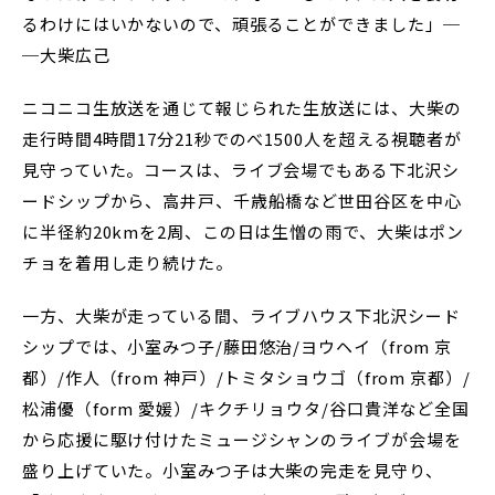
るわけにはいかないので、頑張ることができました」─
─大柴広己
ニコニコ生放送を通じて報じられた生放送には、大柴の
走行時間4時間17分21秒でのべ1500人を超える視聴者が
見守っていた。コースは、ライブ会場でもある下北沢シ
ードシップから、高井戸、千歳船橋など世田谷区を中心
に半径約20kmを2周、この日は生憎の雨で、大柴はポン
チョを着用し走り続けた。
一方、大柴が走っている間、ライブハウス下北沢シード
シップでは、小室みつ子/藤田悠治/ヨウヘイ（from 京
都）/作人（from 神戸）/トミタショウゴ（from 京都）/
松浦優（form 愛媛）/キクチリョウタ/谷口貴洋など全国
から応援に駆け付けたミュージシャンのライブが会場を
盛り上げていた。小室みつ子は大柴の完走を見守り、