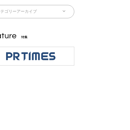
ture
特集