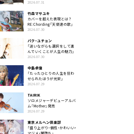
クトに」
2026.07.31
竹森マサユキ
カバーを超えた表現とは？
RE:Chording「天使達の歌」
2026.07.30
パク・ユチョン
「迷いながらも選択をして進
んでいくことが人生の魅力」
2026.07.30
中島卓偉
「たったひとりの人生を狂わ
せられたほうが光栄」
2026.07.29
TAIRIK
ソロメジャーデビューアルバ
ム『Mother』発売
2026.07.29
東京メルヘン倶楽部
「盛り上がり・個性・かわいい・
マジメ・闇堕ち」