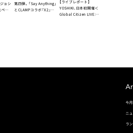
【ライブレポート】
にジョシ
第四弾。「Say Anything」
YOSHIKI、日本初開催＜
スペシ
とCLAMPコラボ『X2』か
Global Citizen LIVE:
ら「X」
Tokyo＞でヘッドライナ
ーとして出演。HYDE、清
春、MIYAVIらゲスト集結
も
Ar
今
ニュ
ラ