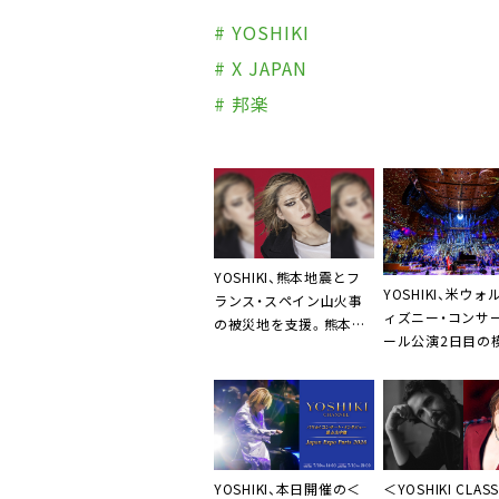
# YOSHIKI
# X JAPAN
# 邦楽
YOSHIKI、熊本地震とフ
YOSHIKI、米ウォ
ランス・スペイン山火事
ィズニー・コンサ
の被災地を支援。熊本に
ール公演2日目の
1,000万円、フランス・ス
WOWOWで独占放
ペインに総額10万ユーロ
信決定
の寄付
＜YOSHIKI CLASS
YOSHIKI、本日開催の＜