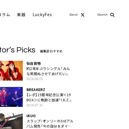
コラム
楽器
LuckyFes
Social
Search
tor’s Picks
編集部おすすめ
仙台貨物
約2年半ぶりシングル「みん
な笑顔ぬさせであげだい」
2026.08.05
BREAKERZ
【レポ】19周年記念公演＜19
BOX＞に軌跡と加速「I.K.Z.」
2026.07.31
IKUO
スラップ・オンリーの3rdアル
バム発売「今の自分をダイレ