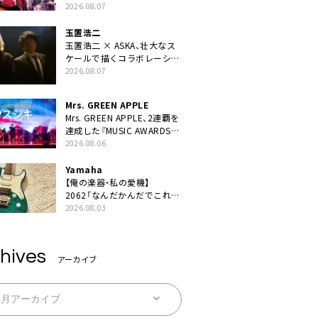
BEST “TORILOGY”』リリー
2026.08.07
ス決定
玉置浩二
玉置浩二 × ASKA、壮大なス
ケールで描くコラボレーショ
ン曲「音銀河」リリース決定。
2026.08.07
カップリングには新曲「命の
宿り」収録も
Mrs. GREEN APPLE
Mrs. GREEN APPLE、2連覇を
達成した『MUSIC AWARDS
JAPAN 2026』での「クスシ
2026.08.06
キ」ライブパフォーマンスを
YouTube公開
Yamaha
【俺の楽器・私の愛機】
2062「なんだかんだでこれが
1番」
2026.08.03
hives
アーカイブ