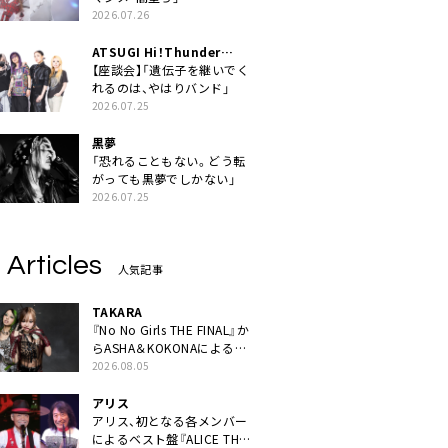
2026.07.26
ATSUGI Hi！Thunder
Rock Festival
【座談会】「遺伝子を継いでく
れるのは、やはりバンド」
2026.07.25
黒夢
「恐れることもない。どう転
がっても黒夢でしかない」
2026.07.25
 Articles
人気記事
TAKARA
『No No Girls THE FINAL』か
らASHA＆KOKONAによるユ
ニット・TAKARAがデビュー
2026.08.05
アリス
アリス、初となる各メンバー
によるベスト盤『ALICE THE