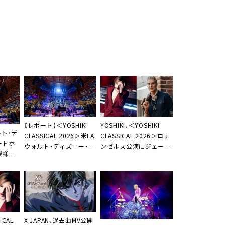
【レポート】＜YOSHIKI
YOSHIKI、＜YOSHIKI
ルト・デ
CLASSICAL 2026＞米LA
CLASSICAL 2026＞ロサ
ートホ
ウォルト・ディズニー・コ
ンゼルス公演にジェーン
模様を
ンサートホールから本格
ズ・アディクションのペ
送・配
的な世界再始動
リー・ファレル出演決定
ICAL
X JAPAN、過去曲MV公開