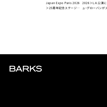
2026＞L.A.公演
Japan Expo Paris 2026
ュ・グローバンが
＞25周年記念ステージの
ャルゲスト出演
模様を独占生中継決定