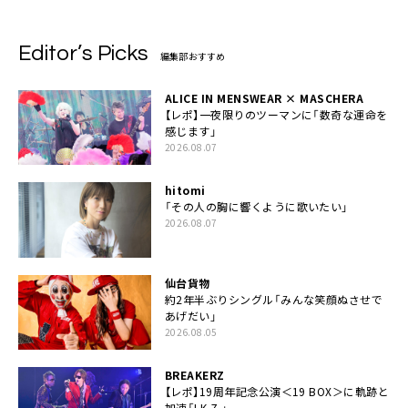
Editor’s Picks
編集部おすすめ
ALICE IN MENSWEAR × MASCHERA
【レポ】一夜限りのツーマンに「数奇な運命を
感じます」
2026.08.07
hitomi
「その人の胸に響くように歌いたい」
2026.08.07
仙台貨物
約2年半ぶりシングル「みんな笑顔ぬさせで
あげだい」
2026.08.05
BREAKERZ
【レポ】19周年記念公演＜19 BOX＞に軌跡と
加速「I.K.Z.」