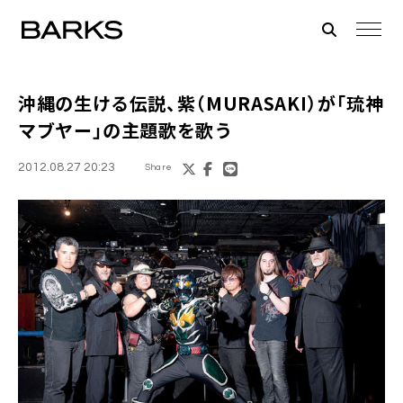
沖縄の生ける伝説、
紫（MURASAKI）
が
「琉神
マブヤー」
の主題歌を歌う
2012.08.27 20:23
Share