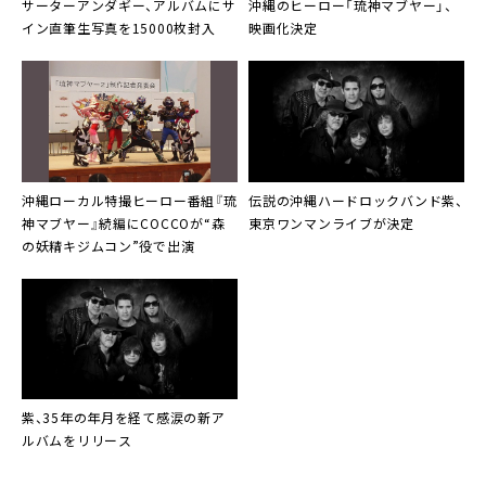
サーターアンダギー
、アルバムにサ
沖縄のヒーロー「
琉神マブヤー
」、
イン直筆生写真を15000枚封入
映画化決定
沖縄ローカル特撮ヒーロー番組『
琉
伝説の沖縄ハードロックバンド
紫
、
神マブヤー
』続編にCOCCOが“森
東京ワンマンライブが決定
の妖精キジムコン”役で出演
紫
、35年の年月を経て感涙の新ア
ルバムをリリース