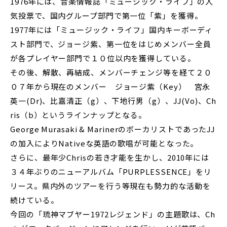
1976年には、音楽情報誌「ミュージック・ライフ」の人
気投票で、国内グループ部門で第一位「紫」を獲得。
1977年には「ミュージック・ライフ」国内キーボーディ
スト部門で、ジョージ紫、第一位をはじめメンバー全員
が各プレイヤー部門で１０位以内を獲得している。
その後、解散、再結成、メンバーチェンジ等を経て２０
０７年から現在のメンバー ジョージ紫（Key） 宮永
英一(Dr)、比嘉清正（g）、下地行男（g）、JJ(Vo)、Ch
ris（b）というラインナップとなる。
George Murasaki & MarinerのボーカリストであったJJ
の加入によりNativeな英語の歌唱が可能となった。
さらに、最年少Chrisの若き才能を生かし、2010年には
３４年ぶりのニューアルバム「PURPLESSENCE」をリ
リース。県内外のツアーを行う等現在も勢力的な活動を
続けている。
今回の「琉神マブヤー1972レジェンド」の主題歌は、Ch