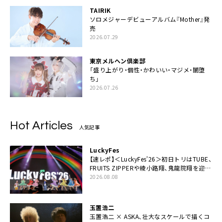
TAIRIK
ソロメジャーデビューアルバム『Mother』発
売
2026.07.29
東京メルヘン倶楽部
「盛り上がり・個性・かわいい・マジメ・闇堕
ち」
2026.07.26
Hot Articles
人気記事
LuckyFes
【速レポ】＜LuckyFes’26＞初日トリはTUBE、
FRUITS ZIPPERや綾小路翔、鬼龍院翔を迎え
た豪華コラボも「知ってたらぜひ一緒に歌っ
2026.08.08
てちょうだい」
玉置浩二
玉置浩二 × ASKA、壮大なスケールで描くコ