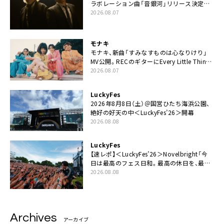
ラボレーション曲「音銀河」リリース決定。
カップリングには新曲「命の宿り」収録も
2026.08.07
モナキ
モナキ、新曲「すみなすものは心なりけり」
MV公開。RECのギターにEvery Little Thing・
伊藤一朗参加も
2026.08.07
LuckyFes
2026年8月8日（土）＠国営ひたち海浜公園、
絶好の好天の中＜LuckyFes’26＞開幕
2026.08.08
LuckyFes
【速レポ】＜LuckyFes’26＞Novelbright「今
日は最高のフェス日和。最高の休日を、最高
の夏休みを作っていきたい」
2026.08.08
Archives
アーカイブ