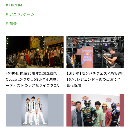
# HR/HM
# アニメ/ゲーム
# 邦楽
FM沖縄
、開局36周年記念企画で
【速レポ】モンパチフェス＜WWW!!
Cocco
、
かりゆし58
、
HY
ら沖縄ア
16＞、
レジェンド＝紫
の出演に全
ーティストのレアなライブをOA
世代恍惚