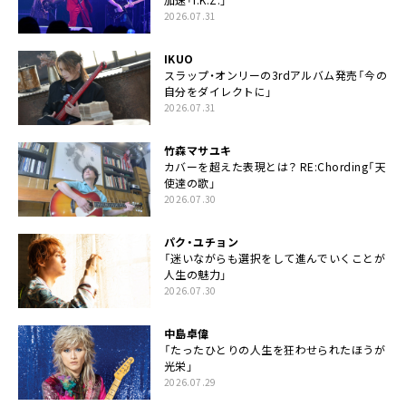
2026.07.31
IKUO
スラップ・オンリーの3rdアルバム発売「今の
自分をダイレクトに」
2026.07.31
竹森マサユキ
カバーを超えた表現とは？ RE:Chording「天
使達の歌」
2026.07.30
パク・ユチョン
「迷いながらも選択をして進んでいくことが
人生の魅力」
2026.07.30
中島卓偉
「たったひとりの人生を狂わせられたほうが
光栄」
2026.07.29