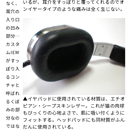
いるが、耳介をすっぽりと覆ってくれるのでオ
なく、
ンイヤータイプのような痛みは全く生じない。
耳穴の
入り口
の凹み
部分…
カスタ
ムIEM
がすっ
ぽり入
るコン
チャと
呼ばれ
▲イヤパッドに使用されている材質は、エチオ
るくぼ
ピアン・シープスキンレザー。これが猫の肉球
みの部
もびっくりの心地よさで、肌に吸い付くように
分なの
フィットする。ヘッドパッドにも同材質がふん
ではな
だんに使用されている。