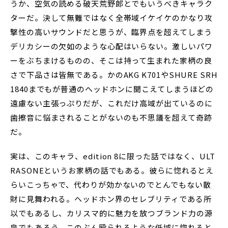
うか、空気の読める破天荒野郎とでもいうべきキャラク
ターだ。決して無難ではなく全帯域イケイケのかなり攻
撃性の高いサウンドだと思うが、臨界点を超えてしまう
デリカシーの欠如のような心配はいらない。激しいパワ
ーをぶちまけるものの、そこは持って生まれた家柄の良
さで下品さは皆無である。かのAKG K701やSHURE SRH
1840までもが普通のヘッドホンに聞こえてしまうほどの
遠慮ない主張っぷりだが、これだけ高域が出ているのに
歯擦音に悩まされることがないのも不思議を超えて奇跡
だ。
実は、このキャラ、edition 8に限った話ではなく、ULT
RASONEというお家柄の話でもある。彼らに惚れるとえ
らいこっちゃで、代わりが効かないのでとんでもない散
財に見舞われる。ヘッドホン界のセレブリティである所
以でもあるし、カリスマ的に魅力を放つブランド力の源
泉でもあろう。このぶん殴られるような低域に惚れると