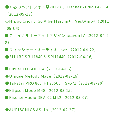
●＜春のヘッドフォン祭2012＞、Fischer Audio FA-004
（2012-05-13）
◇Hippo Cricri、Go Vibe Martini+、VestAmp+（2012
-05-04）
■ファイナルオーディオデザインheaven IV（2012-04-2
8）
■フィッシャー・オーディオ Jazz （2012-04-22）
●SHURE SRH1840 & SRH1440（2012-04-16）
■FitEar TO GO! 334（2012-04-08）
◆Unique Melody Mage（2012-03-26）
●Takstar PRO 80、HI 2050、TS-671（2012-03-20）
●klipsch Mode M40（2012-03-15）
■Fischer Audio DBA-02 Mk2（2012-03-07）
◆AURISONICS AS-1b（2012-02-27）