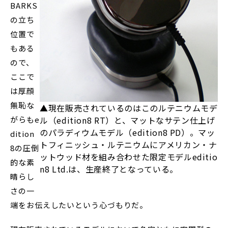
BARKS
の立ち
位置で
もある
ので、
ここで
は厚顔
無恥な
▲現在販売されているのはこのルテニウムモデ
がらもe
ル（edition8 RT）と、マットなサテン仕上げ
のパラディウムモデル（edition8 PD）。マッ
dition
トフィニッシュ・ルテニウムにアメリカン・ナ
8の圧倒
ットウッド材を組み合わせた限定モデルeditio
的な素
n8 Ltd.は、生産終了となっている。
晴らし
さの一
端をお伝えしたいという心づもりだ。