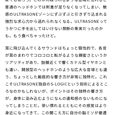
普通のヘッドホンでは刺激が足りなくなってしまい、魅
惑のULTRASONEゾーンにずぶずぶと引きずり込まれる
強烈な求心力から逃れられなくなる。ULTRASONEって
うかつに手を出してはいけない禁断の果実だったのか
も。もう食べちゃったけど。
耳に飛び込んでくるサウンドはちょっと個性的で、各音
が耳のまわりでコロコロと転がるような親密さというか
リアリティがあり、鼓膜近くで響くカナル型イヤホンと
も違い、開放型のヘッドホンのような広大な音場とも違
う、ちょっとした箱庭的な響き方が非常に独特だ。これ
こそULTRASONE独自のS-LOGICという技術によるとこ
ろなのかもしれないが、ポイントはその独特の響き方
が、身体に染み込むようになんの違和感のないものにな
ってしまうことだ。使い慣れるとともにその感覚はより
身近になってきて、この聞こえ方に自分の脳ミソが最適