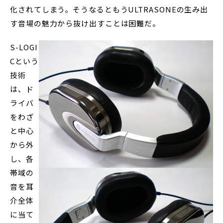
化されてしまう。そうなるともうULTRASONEの生み出
す音場の魅力から抜け出すことは困難だ。
S-LOGI
Cという
技術
は、ド
ライバ
をわざ
と中心
から外
し、各
帯域の
音を耳
介全体
に当て