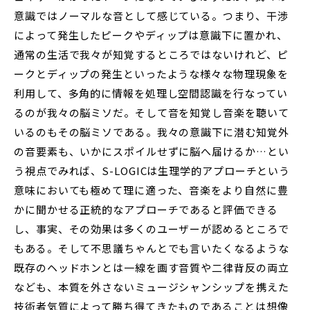
意識ではノーマルな音として感じている。つまり、干渉
によって発生したピークやディップは意識下に置かれ、
通常の生活で我々が知覚するところではないけれど、ピ
ークとディップの発生といったような様々な物理現象を
利用して、多角的に情報を処理し空間認識を行なってい
るのが我々の脳ミソだ。そして音を知覚し音楽を聴いて
いるのもその脳ミソである。我々の意識下に潜む知覚外
の音要素も、いかにスポイルせずに脳へ届けるか…とい
う視点でみれば、S-LOGICは生理学的アプローチという
意味においても極めて理に適った、音楽をより自然に豊
かに聞かせる正統的なアプローチであると評価できる
し、事実、その効果は多くのユーザーが認めるところで
もある。そして不思議ちゃんとでも言いたくなるような
既存のヘッドホンとは一線を画す音質や二律背反の両立
なども、本質を外さないミュージシャンシップを携えた
技術者気質によって勝ち得てきたものであることは想像