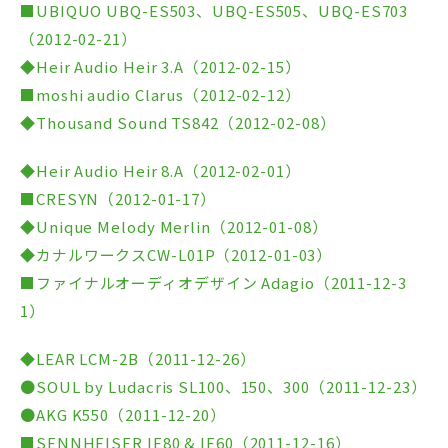
■UBIQUO UBQ-ES503、UBQ-ES505、UBQ-ES703
（2012-02-21）
◆Heir Audio Heir 3.A（2012-02-15）
■moshi audio Clarus（2012-02-12）
◆Thousand Sound TS842（2012-02-08）
◆Heir Audio Heir 8.A（2012-02-01）
■CRESYN（2012-01-17）
◆Unique Melody Merlin（2012-01-08）
◆カナルワークスCW-L01P（2012-01-03）
■ファイナルオーディオデザイン Adagio（2011-12-3
1）
◆LEAR LCM-2B（2011-12-26）
●SOUL by Ludacris SL100、150、300（2011-12-23）
●AKG K550（2011-12-20）
■SENNHEISER IE80 & IE60（2011-12-16）