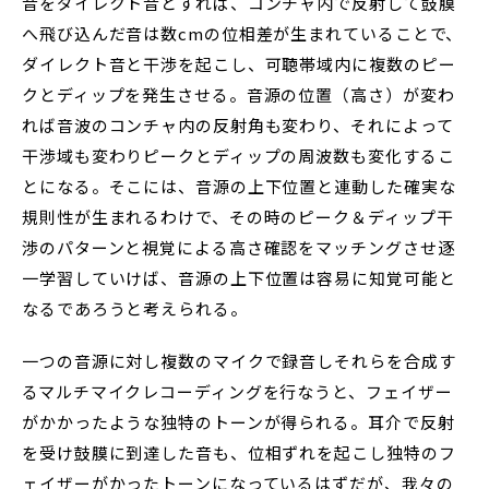
音をダイレクト音とすれば、コンチャ内で反射して鼓膜
へ飛び込んだ音は数cmの位相差が生まれていることで、
ダイレクト音と干渉を起こし、可聴帯域内に複数のピー
クとディップを発生させる。音源の位置（高さ）が変わ
れば音波のコンチャ内の反射角も変わり、それによって
干渉域も変わりピークとディップの周波数も変化するこ
とになる。そこには、音源の上下位置と連動した確実な
規則性が生まれるわけで、その時のピーク＆ディップ干
渉のパターンと視覚による高さ確認をマッチングさせ逐
一学習していけば、音源の上下位置は容易に知覚可能と
なるであろうと考えられる。
一つの音源に対し複数のマイクで録音しそれらを合成す
るマルチマイクレコーディングを行なうと、フェイザー
がかかったような独特のトーンが得られる。耳介で反射
を受け鼓膜に到達した音も、位相ずれを起こし独特のフ
ェイザーがかったトーンになっているはずだが、我々の