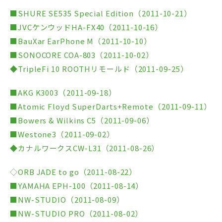
■SHURE SE535 Special Edition（2011-10-21）
■JVCケンウッドHA-FX40（2011-10-16）
■BauXar EarPhone M（2011-10-10）
■SONOCORE COA-803（2011-10-02）
◆TripleFi 10 ROOTHリモールド（2011-09-25）
■AKG K3003（2011-09-18）
■Atomic Floyd SuperDarts+Remote（2011-09-11）
■Bowers & Wilkins C5（2011-09-06）
■Westone3（2011-09-02）
◆カナルワークスCW-L31（2011-08-26）
◇ORB JADE to go（2011-08-22）
■YAMAHA EPH-100（2011-08-14）
■NW-STUDIO（2011-08-09）
■NW-STUDIO PRO（2011-08-02）