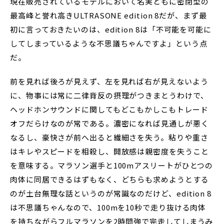
現在販売されているモデルにおいて名実ともに密閉型の
最高峰と誉れ高きULTRASONE edition 8だが、まず最
初に言っておきたいのは、edition 8は「不可能を可能に
してしまっているような不思議ちゃんですよ」という点
だ。
前を見れば後ろが見えず、左を見れば右が見えないよう
に、物事には常に二律背反の摂理がつきまとうわけで、
ヘッドホンサウンドに関してもどこもかしこもトレード
オフだらけなのが常である。濃密になれば見通しが悪く
なるし、豪快さが前へ出ると繊細さを失う。粘りや重さ
はキレやスピードを相殺し、開放感は親密度を失うこと
を意味する。マラソン選手と100mアスリートがひとつの
肉体に同居できるはずもなく、どちらも求めようとする
のが土台無理な話というのが常識なのだけど、edition 8
は不思議ちゃんなので、100mを10秒で走り抜ける肉体
を持ちながらフルマラソンを2時間強で完走してしまうみ