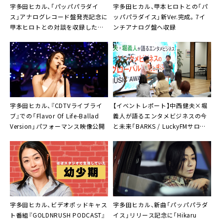
宇多田ヒカル、「パッパパラダイ
宇多田ヒカル、甲本ヒロトとの「パ
ス」アナログレコード盤発売記念に
ッパパラダイス」新Ver.完成。7イ
甲本ヒロトとの対談を収録したス
ンチアナログ盤へ収録
ペシャルZINEの配布決定
宇多田ヒカル、『CDTVライブライ
【イベントレポート】中西健夫×堀
ブ』での「Flavor Of Life-Ballad
義人が語るエンタメビジネスの今
Version」パフォーマンス映像公開
と未来「BARKS / LuckyFMサロン」
第1回開催
宇多田ヒカル、ビデオポッドキャス
宇多田ヒカル、新曲「パッパパラダ
ト番組『GOLDNRUSH PODCAST』
イス」リリース記念に「Hikaru