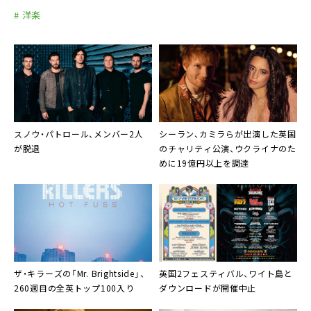
# 洋楽
スノウ・パトロール、メンバー2人
シーラン
、
カミラ
らが出演した英国
が脱退
のチャリティ公演、ウクライナのた
めに19億円以上を調達
ザ・キラーズ
の「Mr. Brightside」、
英国2フェスティバル、
ワイト島
と
260週目の全英トップ100入り
ダウンロード
が開催中止