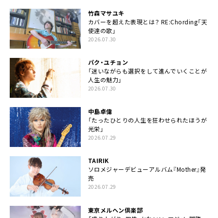
竹森マサユキ
カバーを超えた表現とは？ RE:Chording「天
使達の歌」
2026.07.30
パク・ユチョン
「迷いながらも選択をして進んでいくことが
人生の魅力」
2026.07.30
中島卓偉
「たったひとりの人生を狂わせられたほうが
光栄」
2026.07.29
TAIRIK
ソロメジャーデビューアルバム『Mother』発
売
2026.07.29
東京メルヘン倶楽部