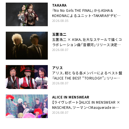
TAKARA
『No No Girls THE FINAL』からASHA＆
KOKONAによるユニット・TAKARAがデビュ
ー
2026.08.05
玉置浩二
玉置浩二 × ASKA、壮大なスケールで描くコ
ラボレーション曲「音銀河」リリース決定。
カップリングには新曲「命の宿り」収録も
2026.08.07
アリス
アリス、初となる各メンバーによるベスト盤
『ALICE THE BEST “TORILOGY”』リリース
決定
2026.08.07
ALICE IN MENSWEAR
【ライヴレポート】ALICE IN MENSWEAR ×
MASCHERA、ツーマン＜Masquerade in
Wonderland＞に一夜限り豪華共演と14年
2026.08.07
ぶり帰還「数奇な運命を感じます」