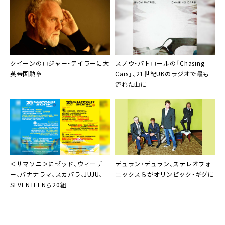
クイーン
の
ロジャー・テイラー
に大
スノウ・パトロール
の「Chasing
英帝国勲章
Cars」、21世紀UKのラジオで最も
流れた曲に
＜
サマソニ
＞にゼッド、ウィーザ
デュラン・デュラン
、
ステレオフォ
ー、バナナラマ、スカパラ、JUJU、
ニックス
らがオリンピック・ギグに
SEVENTEENら20組