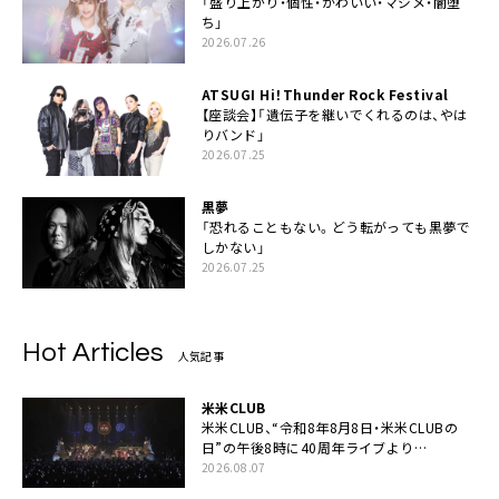
「盛り上がり・個性・かわいい・マジメ・闇堕
ち」
2026.07.26
ATSUGI Hi！Thunder Rock Festival
【座談会】「遺伝子を継いでくれるのは、やは
りバンド」
2026.07.25
黒夢
「恐れることもない。どう転がっても黒夢で
しかない」
2026.07.25
Hot Articles
人気記事
米米CLUB
米米CLUB、“令和8年8月8日・米米CLUBの
日”の午後8時に40周年ライブより
「FANtachy medley」を88年限定公開
2026.08.07