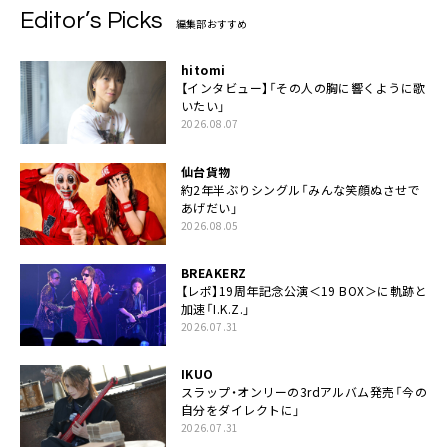
Editor’s Picks
編集部おすすめ
hitomi
【インタビュー】「その人の胸に響くように歌
いたい」
2026.08.07
仙台貨物
約2年半ぶりシングル「みんな笑顔ぬさせで
あげだい」
2026.08.05
BREAKERZ
【レポ】19周年記念公演＜19 BOX＞に軌跡と
加速「I.K.Z.」
2026.07.31
IKUO
スラップ・オンリーの3rdアルバム発売「今の
自分をダイレクトに」
2026.07.31