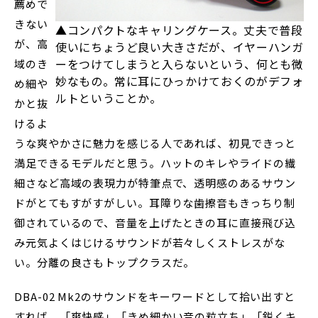
薦めで
きない
▲コンパクトなキャリングケース。丈夫で普段
が、高
使いにちょうど良い大きさだが、イヤーハンガ
ーをつけてしまうと入らないという、何とも微
域のき
妙なもの。常に耳にひっかけておくのがデフォ
め細や
ルトということか。
かと抜
けるよ
うな爽やかさに魅力を感じる人であれば、初見できっと
満足できるモデルだと思う。ハットのキレやライドの繊
細さなど高域の表現力が特筆点で、透明感のあるサウン
ドがとてもすがすがしい。耳障りな歯擦音もきっちり制
御されているので、音量を上げたときの耳に直接飛び込
み元気よくはじけるサウンドが若々しくストレスがな
い。分離の良さもトップクラスだ。
DBA-02 Mk2のサウンドをキーワードとして拾い出すと
すれば、「爽快感」「きめ細かい音の粒立ち」「鋭くキ