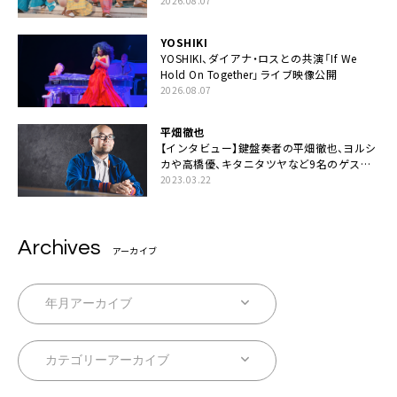
伊藤一朗参加も
2026.08.07
YOSHIKI
YOSHIKI、ダイアナ・ロスとの共演「If We
Hold On Together」ライブ映像公開
2026.08.07
平畑徹也
【インタビュー】鍵盤奏者の平畑徹也、ヨルシ
カや高橋優、キタニタツヤなど9名のゲスト
を迎えた初アルバムに音楽人生の総括「自分
2023.03.22
自身を再確認できた」
Archives
アーカイブ