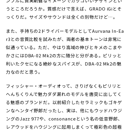
ンプルに質実剛健なイメージでカッコいいデザインとい
うところだろうか。質感だけで言えば、GRADO iGiとそ
っくりだ。サイズやサウンドは全くの別物だけど…。
また、手持ちの2ドライバーモデルとしてAurvana In-Ea
r3との音質比較を試みたが、両者の基本トーンは非常に
似通っている。ただ、やはり高域の伸びとキメのこまや
かさにはDBA-02 Mk2の方に随分と分がある。ピリッと
利いたクセになる絶妙なスパイスが、DBA-02 Mk2の魅
力なのだと思う。
フィッシャー・オーディオって、さりげなくもピリリと
へんちくりんで魅力ダダ漏れのモデルを唐突に出してく
る魅惑のブランドだ。以前紹介したセラミックもゴキゲ
ンなヘンタイ野郎だったし、実は、他にもウッドハウジ
ングのJazz 977や、consonanceという名の低音野郎、
レアウッドをハウジングに起用しまくって極彩色の超極