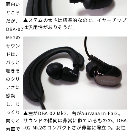
面白い
ところ
▲ステムの太さは標準的なので、イヤーチップ
だが、
は汎用性がありそうだ。
DBA-02
Mk2の
サウン
ドは、
パッと
聴きそ
のクリ
アさに
感動
し、じ
っくり
▲左がDBA-02 Mk2、右がAurvana In-Ear3。
サウンドの傾向は非常に似ているものの、DBA
聞くと
-02 Mk2のコンパクトさが非常に際立つ。女性
素直で