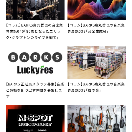
【コラム】BARKS烏丸哲也の音楽業
【コラム】BARKS烏丸哲也の音楽業
界裏話040「80歳となったエリッ
界裏話039「音楽生成AI」
ク・クラプトンのライブを観て」
【BARKS 正社員スタッフ募集】音楽
【コラム】BARKS烏丸哲也の音楽業
と感動を創り出す仲間を募集しま
界裏話038「蛍の光」
す