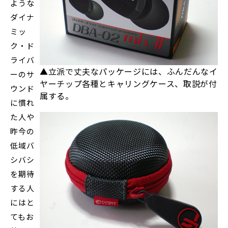
ような
ダイナ
ミッ
ク・ド
ライバ
▲立派で丈夫なパッケージには、ふんだんなイ
ーのサ
ヤーチップ各種とキャリングケース、取説が付
ウンド
属する。
に慣れ
た人や
昨今の
低域バ
シバシ
を期待
する人
にはと
てもお