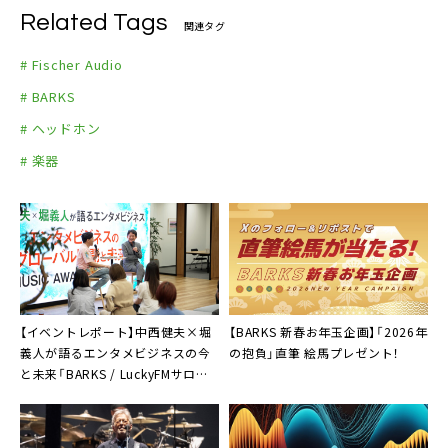
Related Tags
関連タグ
# Fischer Audio
# BARKS
# ヘッドホン
# 楽器
【イベントレポート】中西健夫×堀
【BARKS 新春お年玉企画】「2026年
義人が語るエンタメビジネスの今
の抱負」直筆 絵馬プレゼント！
と未来「BARKS / LuckyFMサロン」
第1回開催