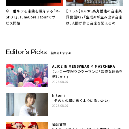
今一番キテる楽曲を紹介する「M-
【コラム】BARKS烏丸哲也の音楽業
SPOT」、TuneCore Japanでサー
界裏話037「生成AIが生み出す音楽
ビス開始
は、人間が作る音楽を超えるの
か？」
Editor’s Picks
編集部おすすめ
ALICE IN MENSWEAR × MASCHERA
【レポ】一夜限りのツーマンに「数奇な運命を
感じます」
2026.08.07
hitomi
「その人の胸に響くように歌いたい」
2026.08.07
仙台貨物