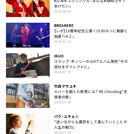
約2年半ぶりシングル「みんな笑顔ぬさせで
あげだい」
2026.08.05
BREAKERZ
【レポ】19周年記念公演＜19 BOX＞に軌跡と
加速「I.K.Z.」
2026.07.31
IKUO
スラップ・オンリーの3rdアルバム発売「今の
自分をダイレクトに」
2026.07.31
竹森マサユキ
カバーを超えた表現とは？ RE:Chording「天
使達の歌」
2026.07.30
パク・ユチョン
「迷いながらも選択をして進んでいくことが
人生の魅力」
2026.07.30