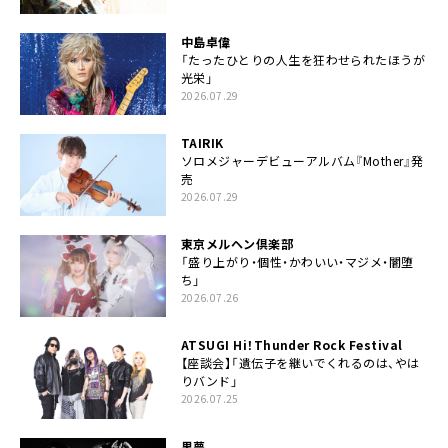
中島卓偉
「たったひとりの人生を狂わせられたほうが
光栄」
2026.07.29
TAIRIK
ソロメジャーデビューアルバム『Mother』発
売
2026.07.29
東京メルヘン倶楽部
「盛り上がり・個性・かわいい・マジメ・闇堕
ち」
2026.07.26
ATSUGI Hi！Thunder Rock Festival
【座談会】「遺伝子を継いでくれるのは、やは
りバンド」
2026.07.25
黒夢