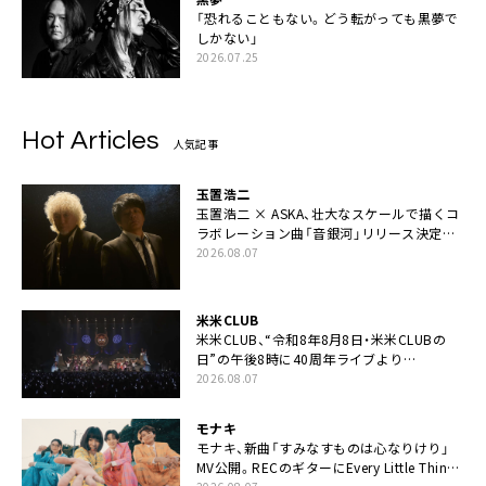
「恐れることもない。どう転がっても黒夢で
しかない」
2026.07.25
Hot Articles
人気記事
玉置浩二
玉置浩二 × ASKA、壮大なスケールで描くコ
ラボレーション曲「音銀河」リリース決定。
カップリングには新曲「命の宿り」収録も
2026.08.07
米米CLUB
米米CLUB、“令和8年8月8日・米米CLUBの
日”の午後8時に40周年ライブより
「FANtachy medley」を88年限定公開
2026.08.07
モナキ
モナキ、新曲「すみなすものは心なりけり」
MV公開。RECのギターにEvery Little Thing・