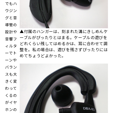
でもハ
ウジン
グと音
導管の
▲付属のハンガーは、刻まれた溝にきしめんケ
設計や
ーブルがぴったりとはまる。ケーブルの遊びを
音響フ
どれくらい残してはめるかは、耳に合わせて調
ィルタ
整を。私の場合は、遊びを残さずぴったりには
ーでト
めてちょうどよかった。
ーンや
バラン
スも大
きく変
わって
くるの
がイヤ
ホンの