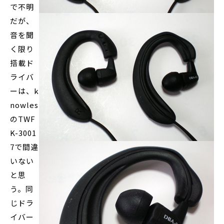
で不明
だが、
音を聞
く限り
搭載ド
ライバ
ーは、k
nowles
のTWF
K-3001
7で間違
いない
と思
う。同
じドラ
イバー