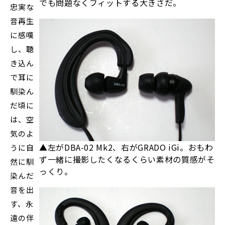
でも問題なくフィットする大きさだ。
忠実な
音再生
に感嘆
し、聴
き込ん
で耳に
馴染ん
だ頃に
は、空
気のよ
▲左がDBA-02 Mk2、右がGRADO iGi。おもわ
うに自
ず一緒に撮影したくなるくらい素材の質感がそ
然に馴
っくり。
染んだ
音を出
す、永
遠の伴