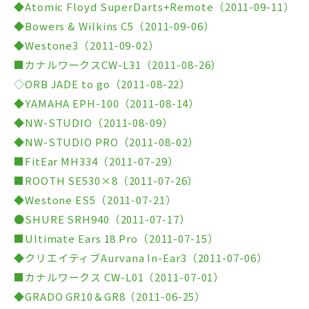
◆Atomic Floyd SuperDarts+Remote（2011-09-11）
◆Bowers & Wilkins C5（2011-09-06）
◆Westone3（2011-09-02）
■カナルワークスCW-L31（2011-08-26）
◇ORB JADE to go（2011-08-22）
◆YAMAHA EPH-100（2011-08-14）
◆NW-STUDIO（2011-08-09）
◆NW-STUDIO PRO（2011-08-02）
■FitEar MH334（2011-07-29）
■ROOTH SE530×8（2011-07-26）
◆Westone ES5（2011-07-21）
●SHURE SRH940（2011-07-17）
■Ultimate Ears 18 Pro（2011-07-15）
◆クリエイティブAurvana In-Ear3（2011-07-06）
■カナルワークス CW-L01（2011-07-01）
◆GRADO GR10＆GR8（2011-06-25）