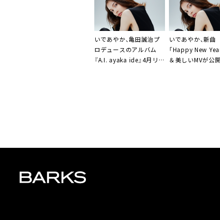
いであやか
、
亀田誠治
プ
いであやか
、新曲
ロデュースのアルバム
「Happy New Ye
『A.I. ayaka ide』4月リリ
＆美しいMVが公
ース