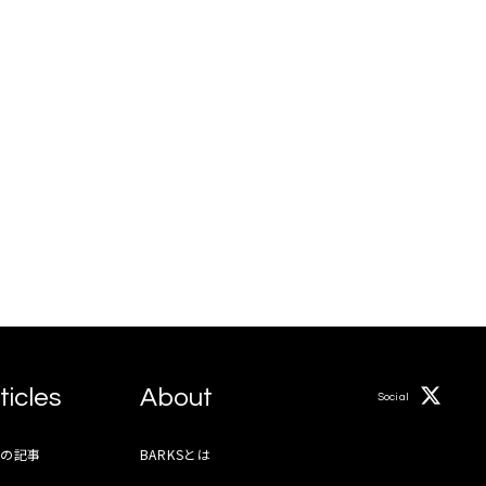
ticles
About
Social
月の記事
BARKSとは