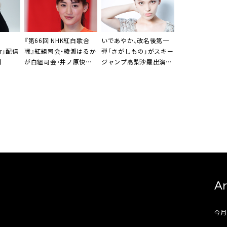
『第66回 NHK紅白歌合
いであやか
、改名後第一
ar」配信
戦』紅組司会・
綾瀬はるか
弾「さがしもの」がスキー
開
が白組司会・
井ノ原快彦
ジャンプ高梨沙羅出演ク
にアドバイス。“キューを
ラレCMでオンエア中
待て”
Ar
今