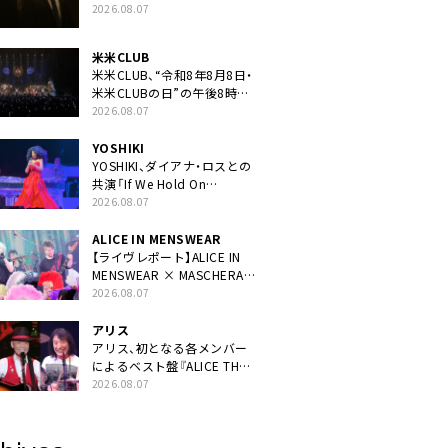
ン曲「音銀河」リリース決定。
2026.08.07
カップリングには新曲「命の
宿り」収録も
米米CLUB
米米CLUB、“令和8年8月8日・
米米CLUBの日”の午後8時に
40周年ライブより「FANtachy
2026.08.07
medley」を88年限定公開
YOSHIKI
YOSHIKI、ダイアナ・ロスとの
共演「If We Hold On
Together」ライブ映像公開
2026.08.07
ALICE IN MENSWEAR
【ライヴレポート】ALICE IN
MENSWEAR × MASCHERA、
ツーマン＜Masquerade in
2026.08.07
Wonderland＞に一夜限り豪
華共演と14年ぶり帰還「数奇
アリス
な運命を感じます」
アリス、初となる各メンバー
によるベスト盤『ALICE THE
BEST “TORILOGY”』リリー
2026.08.07
ス決定