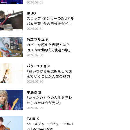
2026.07.31
IKUO
スラップ・オンリーの3rdアル
バム発売「今の自分をダイレ
クトに」
2026.07.31
竹森マサユキ
カバーを超えた表現とは？
RE:Chording「天使達の歌」
2026.07.30
パク・ユチョン
「迷いながらも選択をして進
んでいくことが人生の魅力」
2026.07.30
中島卓偉
「たったひとりの人生を狂わ
せられたほうが光栄」
2026.07.29
TAIRIK
ソロメジャーデビューアルバ
ム『Mother』発売