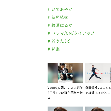
# いであやか
# 新垣結衣
# 綾瀬はるか
# ドラマ/CM/タイアップ
# 着うた（R）
# 邦楽
Vaundy、朝井リョウ原作
桑田佳祐
、ユニク
『正欲』で映画主題歌初担
で綾瀬はるかと共
当