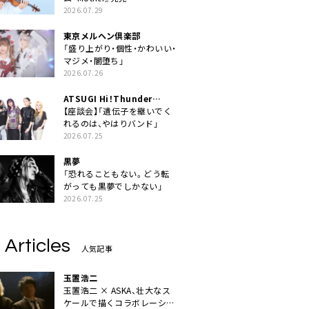
2026.07.29
東京メルヘン倶楽部
「盛り上がり・個性・かわいい・
マジメ・闇堕ち」
2026.07.26
ATSUGI Hi！Thunder
Rock Festival
【座談会】「遺伝子を継いでく
れるのは、やはりバンド」
2026.07.25
黒夢
「恐れることもない。どう転
がっても黒夢でしかない」
2026.07.25
 Articles
人気記事
玉置浩二
玉置浩二 × ASKA、壮大なス
ケールで描くコラボレーショ