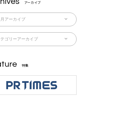
hives
アーカイブ
ture
特集