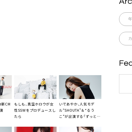
Arc
Fea
ロ新CM
もしも、真空ホロウが女
いであやか
、人気モデ
演
性SSWをプロデュースし
ル“SHOUTA”＆“るう
たら
こ”が出演する「ずっと」
MV公開