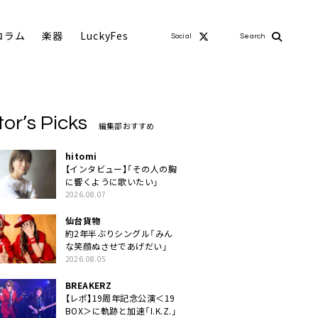
コラム
楽器
LuckyFes
Social
Search
tor’s Picks
編集部おすすめ
hitomi
【インタビュー】「その人の胸
に響くように歌いたい」
2026.08.07
仙台貨物
約2年半ぶりシングル「みん
な笑顔ぬさせであげだい」
2026.08.05
BREAKERZ
【レポ】19周年記念公演＜19
BOX＞に軌跡と加速「I.K.Z.」