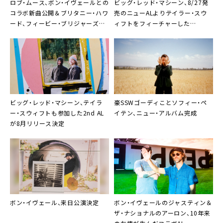
ロブ・ムース、ボン・イヴェールとの
ビッグ・レッド・マシーン
、8/27発
コラボ新曲公開＆ブリタニー・ハワ
売のニューALより
テイラー・スウ
ード、フィービー・ブリジャーズ等
ィフト
をフィーチャーした
参加の初ソロEP8月11日配信
「Renegade」公開
ビッグ・レッド・マシーン
、
テイラ
豪SSW
ゴーディ
こと
ソフィー・ペ
ー・スウィフト
も参加した2nd AL
イテン
、ニュー・アルバム完成
が8月リリース決定
ボン・イヴェール
、来日公演決定
ボン・イヴェール
のジャスティン＆
ザ・ナショナル
のアーロン、10年来