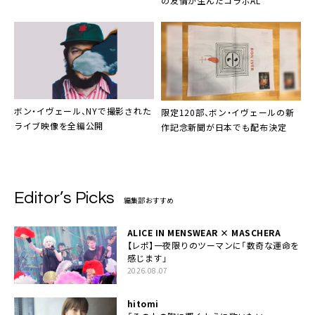
の友情が生んだコラボAL
ボン・イヴェール
、NYで撮影された
限定120部、
ボン・イヴェール
の新
ライブ映像を全編公開
作記念新聞が日本でも配布決定
Editor’s Picks
編集部おすすめ
ALICE IN MENSWEAR × MASCHERA
【レポ】一夜限りのツーマンに「数奇な運命を
感じます」
2026.08.07
hitomi