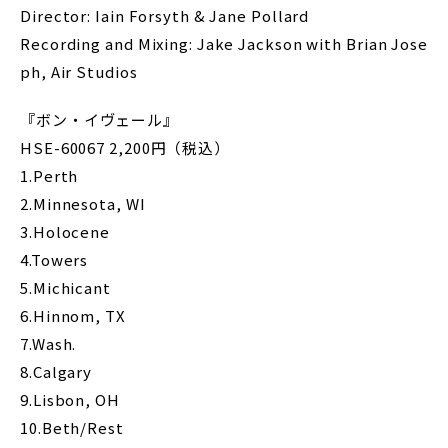
Director: Iain Forsyth & Jane Pollard
Recording and Mixing: Jake Jackson with Brian Jose
ph, Air Studios
『ボン・イヴェール』
HSE-60067 2,200円（税込）
1.Perth
2.Minnesota, WI
3.Holocene
4.Towers
5.Michicant
6.Hinnom, TX
7.Wash.
8.Calgary
9.Lisbon, OH
10.Beth/Rest