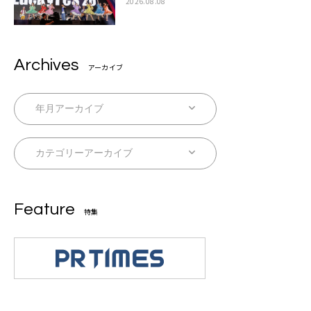
た豪華コラボも「知ってたらぜひ一緒に歌っ
2026.08.08
てちょうだい」
Archives
アーカイブ
Feature
特集