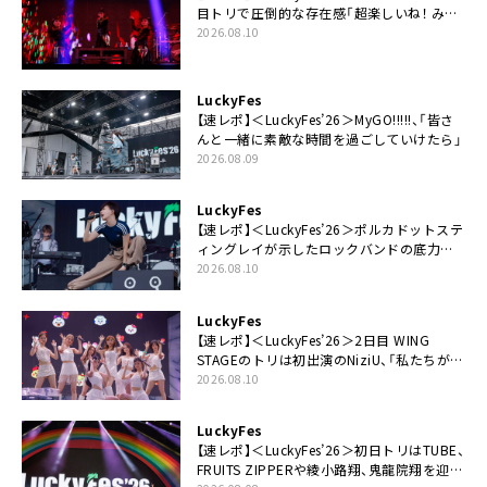
目トリで圧倒的な存在感「超楽しいね！ みん
なありがとう！」
2026.08.10
LuckyFes
【速レポ】＜LuckyFes’26＞MyGO!!!!!、「皆さ
んと一緒に素敵な時間を過ごしていけたら」
2026.08.09
LuckyFes
【速レポ】＜LuckyFes’26＞ポルカドットステ
ィングレイが示したロックバンドの底力
「LuckyFesのマスコットキャラクターである
2026.08.10
俺たちが、ライブとは何であるかを教えてや
る」
LuckyFes
【速レポ】＜LuckyFes’26＞2日目 WING
STAGEのトリは初出演のNiziU、「私たちが最
高の夏の思い出にしてみせます」
2026.08.10
LuckyFes
【速レポ】＜LuckyFes’26＞初日トリはTUBE、
FRUITS ZIPPERや綾小路翔、鬼龍院翔を迎え