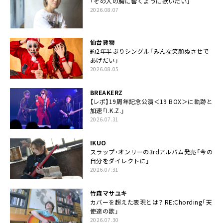
「その人の胸に響くように歌いたい」
2026.08.07
仙台貨物
約2年半ぶりシングル「みんな笑顔ぬさせで
あげだい」
2026.08.05
BREAKERZ
【レポ】19周年記念公演＜19 BOX＞に軌跡と
加速「I.K.Z.」
2026.07.31
IKUO
スラップ・オンリーの3rdアルバム発売「今の
自分をダイレクトに」
2026.07.31
竹森マサユキ
カバーを超えた表現とは？ RE:Chording「天
使達の歌」
2026.07.30