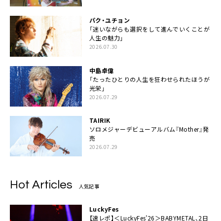
パク・ユチョン
「迷いながらも選択をして進んでいくことが
人生の魅力」
2026.07.30
中島卓偉
「たったひとりの人生を狂わせられたほうが
光栄」
2026.07.29
TAIRIK
ソロメジャーデビューアルバム『Mother』発
売
2026.07.29
Hot Articles
人気記事
LuckyFes
【速レポ】＜LuckyFes’26＞BABYMETAL、2日