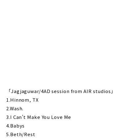
「Jagjaguwar/4AD session from AIR studios」
1.Hinnom, TX
2.Wash.
3.I Can’t Make You Love Me
4.Babys
5.Beth/Rest