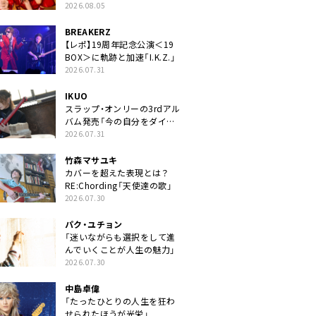
2026.08.05
BREAKERZ
【レポ】19周年記念公演＜19
BOX＞に軌跡と加速「I.K.Z.」
2026.07.31
IKUO
スラップ・オンリーの3rdアル
バム発売「今の自分をダイレ
クトに」
2026.07.31
竹森マサユキ
カバーを超えた表現とは？
RE:Chording「天使達の歌」
2026.07.30
パク・ユチョン
「迷いながらも選択をして進
んでいくことが人生の魅力」
2026.07.30
中島卓偉
「たったひとりの人生を狂わ
せられたほうが光栄」