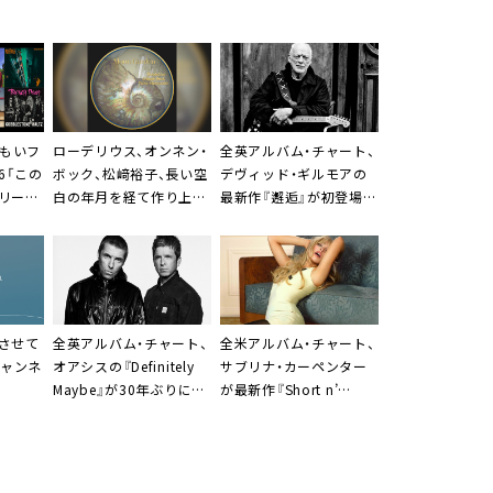
いもいフ
ローデリウス
、オンネン・
全英アルバム・チャート、
46「この
ボック、松﨑裕子、長い空
デヴィッド・ギルモアの
リース
白の年月を経て作り上げ
最新作『邂逅』が初登場1
た先鋭的作品リリース
位
させて
全英アルバム・チャート、
全米アルバム・チャート、
チャンネ
オアシスの『Definitely
サブリナ・カーペンター
Maybe』が30年ぶりに1
が最新作『Short n’
位
Sweet』で初の1位