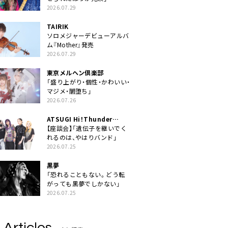
2026.07.29
TAIRIK
ソロメジャーデビューアルバ
ム『Mother』発売
2026.07.29
東京メルヘン倶楽部
「盛り上がり・個性・かわいい・
マジメ・闇堕ち」
2026.07.26
ATSUGI Hi！Thunder
Rock Festival
【座談会】「遺伝子を継いでく
れるのは、やはりバンド」
2026.07.25
黒夢
「恐れることもない。どう転
がっても黒夢でしかない」
2026.07.25
 Articles