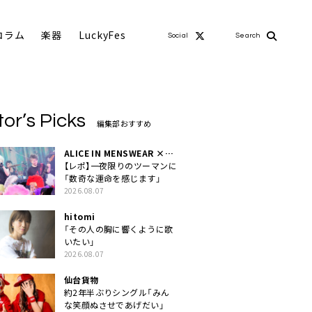
コラム
楽器
LuckyFes
Social
Search
tor’s Picks
編集部おすすめ
ALICE IN MENSWEAR ×
MASCHERA
【レポ】一夜限りのツーマンに
「数奇な運命を感じます」
2026.08.07
hitomi
「その人の胸に響くように歌
いたい」
2026.08.07
仙台貨物
約2年半ぶりシングル「みん
な笑顔ぬさせであげだい」