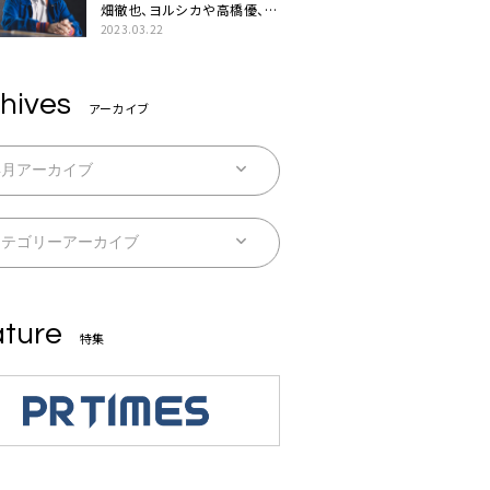
畑徹也、ヨルシカや高橋優、キ
タニタツヤなど9名のゲスト
2023.03.22
を迎えた初アルバムに音楽人
生の総括「自分自身を再確認
できた」
hives
アーカイブ
ture
特集