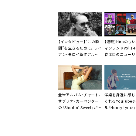
【インタビュー】“この瞬
【連載】Hiroのも
間”を生きるために。ライ
ィンランドvol.1
アン・モロイ新作アルバ
春注目のニューリ
ム『The Best Year of
紹介」
Our Lives』
全米アルバム・チャート、
洋楽を身近に感じ
サブリナ・カーペンター
くれるYouTube
の『Short n’ Sweet』が2
ル「Honey Lyrics」
週連続1位