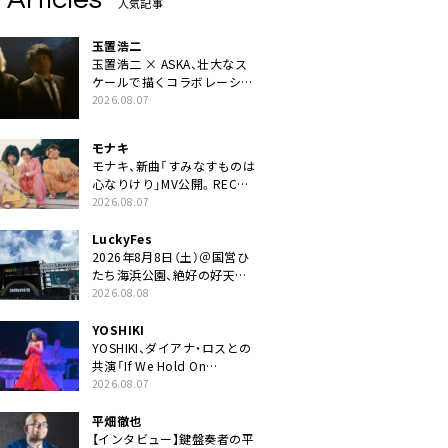
人気記事
玉置浩二
玉置浩二 × ASKA、壮大なス
ケールで描くコラボレーショ
ン曲「音銀河」リリース決定。
2026.08.07
カップリングには新曲「命の
宿り」収録も
モナキ
モナキ、新曲「すみなすものは
心なりけり」MV公開。RECの
ギターにEvery Little Thing・
2026.08.07
伊藤一朗参加も
LuckyFes
2026年8月8日（土）＠国営ひ
たち海浜公園、絶好の好天の
中＜LuckyFes’26＞開幕
2026.08.08
YOSHIKI
YOSHIKI、ダイアナ・ロスとの
共演「If We Hold On
Together」ライブ映像公開
2026.08.07
平畑徹也
【インタビュー】鍵盤奏者の平