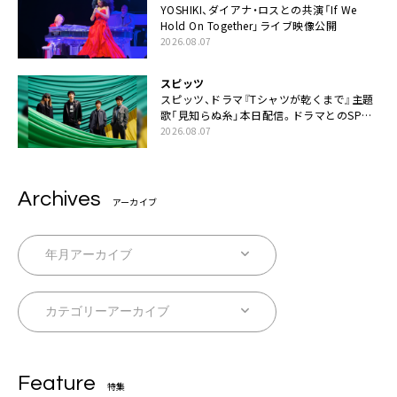
YOSHIKI、ダイアナ・ロスとの共演「If We
Hold On Together」ライブ映像公開
2026.08.07
スピッツ
スピッツ、ドラマ『Tシャツが乾くまで』主題
歌「見知らぬ糸」本日配信。ドラマとのSPコ
ラボムービー公開も
2026.08.07
Archives
アーカイブ
Feature
特集