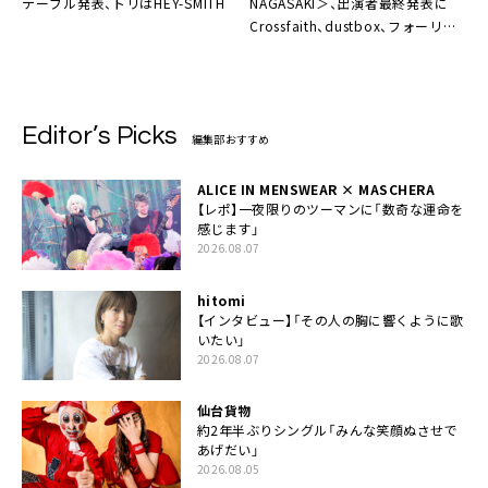
テーブル発表、トリはHEY-SMITH
NAGASAKI＞
、出演者最終発表に
Crossfaith、dustbox、フォーリミ
など7組
Editor’s Picks
編集部おすすめ
ALICE IN MENSWEAR × MASCHERA
【レポ】一夜限りのツーマンに「数奇な運命を
感じます」
2026.08.07
hitomi
【インタビュー】「その人の胸に響くように歌
いたい」
2026.08.07
仙台貨物
約2年半ぶりシングル「みんな笑顔ぬさせで
あげだい」
2026.08.05