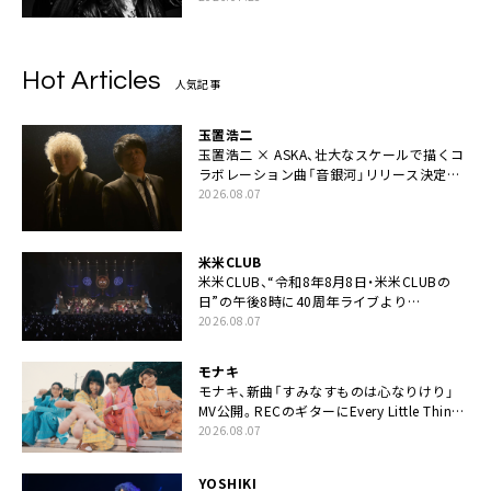
Hot Articles
人気記事
玉置浩二
玉置浩二 × ASKA、壮大なスケールで描くコ
ラボレーション曲「音銀河」リリース決定。
カップリングには新曲「命の宿り」収録も
2026.08.07
米米CLUB
米米CLUB、“令和8年8月8日・米米CLUBの
日”の午後8時に40周年ライブより
「FANtachy medley」を88年限定公開
2026.08.07
モナキ
モナキ、新曲「すみなすものは心なりけり」
MV公開。RECのギターにEvery Little Thing・
伊藤一朗参加も
2026.08.07
YOSHIKI