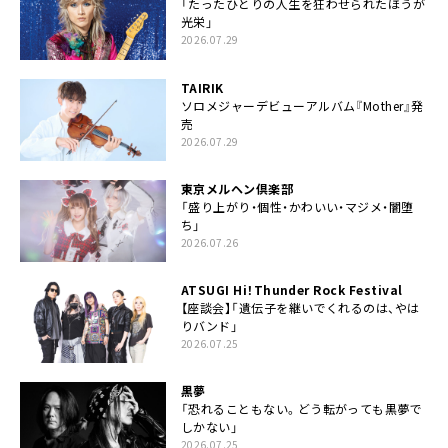
「たったひとりの人生を狂わせられたほうが
光栄」
2026.07.29
TAIRIK
ソロメジャーデビューアルバム『Mother』発
売
2026.07.29
東京メルヘン倶楽部
「盛り上がり・個性・かわいい・マジメ・闇堕
ち」
2026.07.26
ATSUGI Hi！Thunder Rock Festival
【座談会】「遺伝子を継いでくれるのは、やは
りバンド」
2026.07.25
黒夢
「恐れることもない。どう転がっても黒夢で
しかない」
2026.07.25