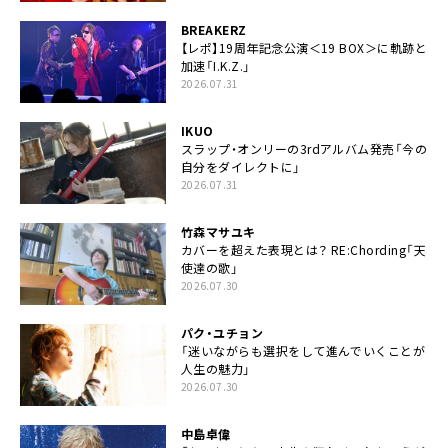
BREAKERZ
【レポ】19周年記念公演＜19 BOX＞に軌跡と
加速「I.K.Z.」
2026.07.31
IKUO
スラップ・オンリーの3rdアルバム発売「今の
自分をダイレクトに」
2026.07.31
竹森マサユキ
カバーを超えた表現とは？ RE:Chording「天
使達の歌」
2026.07.30
パク・ユチョン
「迷いながらも選択をして進んでいくことが
人生の魅力」
2026.07.30
中島卓偉