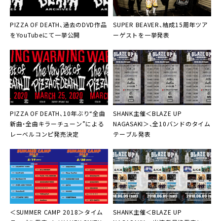
PIZZA OF DEATH
、過去のDVD作品
SUPER BEAVER
、結成15周年ツア
をYouTubeにて一挙公開
ーゲストを一挙発表
PIZZA OF DEATH
、10年ぶり“全曲
SHANK主催＜BLAZE UP
新曲・全曲キラーチューン”による
NAGASAKI＞
、全10バンドのタイム
レーベルコンピ発売決定
テーブル発表
＜SUMMER CAMP 2018＞
タイム
SHANK主催＜BLAZE UP