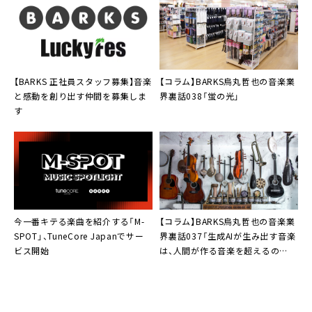
【BARKS 正社員スタッフ募集】音楽
【コラム】BARKS烏丸哲也の音楽業
と感動を創り出す仲間を募集しま
界裏話038「蛍の光」
す
今一番キテる楽曲を紹介する「M-
【コラム】BARKS烏丸哲也の音楽業
SPOT」、TuneCore Japanでサー
界裏話037「生成AIが生み出す音楽
ビス開始
は、人間が作る音楽を超えるの
か？」