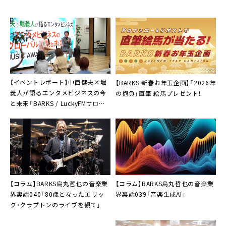
【イベントレポート】中西健夫×堀
【BARKS 新春お年玉企画】「2026年
義人が語るエンタメビジネスの今
の抱負」直筆 絵馬プレゼント！
と未来「BARKS / LuckyFMサロン」
第1回開催
【コラム】BARKS烏丸哲也の音楽業
【コラム】BARKS烏丸哲也の音楽業
界裏話040「80歳となったエリッ
界裏話039「音楽生成AI」
ク・クラプトンのライブを観て」