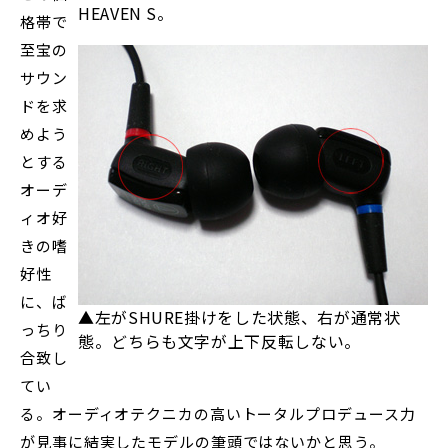
HEAVEN S。
格帯で
至宝の
サウン
ドを求
めよう
とする
オーデ
ィオ好
きの嗜
好性
に、ば
▲左がSHURE掛けをした状態、右が通常状
っちり
態。どちらも文字が上下反転しない。
合致し
てい
る。オーディオテクニカの高いトータルプロデュース力
が見事に結実したモデルの筆頭ではないかと思う。