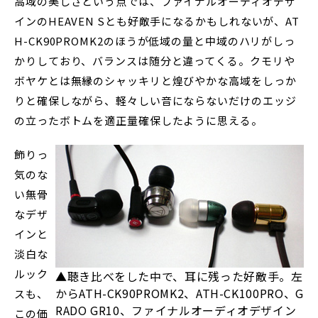
高域の美しさという点では、ファイナルオーディオデザ
インのHEAVEN Sとも好敵手になるかもしれないが、AT
H-CK90PROMK2のほうが低域の量と中域のハリがしっ
かりしており、バランスは随分と違ってくる。クモリや
ボヤケとは無縁のシャッキリと煌びやかな高域をしっか
りと確保しながら、軽々しい音にならないだけのエッジ
の立ったボトムを適正量確保したように思える。
飾りっ
気のな
い無骨
なデザ
インと
淡白な
ルック
▲聴き比べをした中で、耳に残った好敵手。左
からATH-CK90PROMK2、ATH-CK100PRO、G
スも、
RADO GR10、ファイナルオーディオデザイン
この価