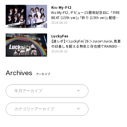
Kis-My-Ft2
Kis-My-Ft2、デビュー15周年記念日に 「FIRE
BEAT (15th ver.)」「祈り (15th ver.)」配信ス
タート
2026.08.10
LuckyFes
【速レポ】＜LuckyFes’26＞Juice=Juice、真夏
の日差しを超える熱気と存在感でRAINBOW
STAGE席巻
2026.08.10
Archives
アーカイブ