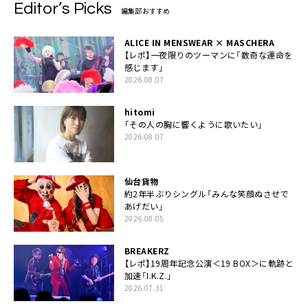
Editor’s Picks
編集部おすすめ
ALICE IN MENSWEAR × MASCHERA
【レポ】一夜限りのツーマンに「数奇な運命を
感じます」
2026.08.07
hitomi
「その人の胸に響くように歌いたい」
2026.08.07
仙台貨物
約2年半ぶりシングル「みんな笑顔ぬさせで
あげだい」
2026.08.05
BREAKERZ
【レポ】19周年記念公演＜19 BOX＞に軌跡と
加速「I.K.Z.」
2026.07.31