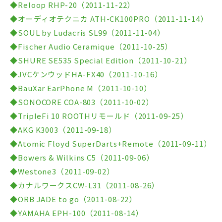
◆Reloop RHP-20（2011-11-22）
◆オーディオテクニカ ATH-CK100PRO（2011-11-14）
◆SOUL by Ludacris SL99（2011-11-04）
◆Fischer Audio Ceramique（2011-10-25）
◆SHURE SE535 Special Edition（2011-10-21）
◆JVCケンウッドHA-FX40（2011-10-16）
◆BauXar EarPhone M（2011-10-10）
◆SONOCORE COA-803（2011-10-02）
◆TripleFi 10 ROOTHリモールド（2011-09-25）
◆AKG K3003（2011-09-18）
◆Atomic Floyd SuperDarts+Remote（2011-09-11）
◆Bowers & Wilkins C5（2011-09-06）
◆Westone3（2011-09-02）
◆カナルワークスCW-L31（2011-08-26）
◆ORB JADE to go（2011-08-22）
◆YAMAHA EPH-100（2011-08-14）