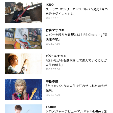
IKUO
スラップ・オンリーの3rdアルバム発売「今の
自分をダイレクトに」
2026.07.31
竹森マサユキ
カバーを超えた表現とは？ RE:Chording「天
使達の歌」
2026.07.30
パク・ユチョン
「迷いながらも選択をして進んでいくことが
人生の魅力」
2026.07.30
中島卓偉
「たったひとりの人生を狂わせられたほうが
光栄」
2026.07.29
TAIRIK
ソロメジャーデビューアルバム『Mother』発