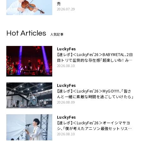
売
2026.07.29
Hot Articles
人気記事
LuckyFes
【速レポ】＜LuckyFes’26＞BABYMETAL、2日
目トリで圧倒的な存在感「超楽しいね！ みん
なありがとう！」
2026.08.10
LuckyFes
【速レポ】＜LuckyFes’26＞MyGO!!!!!、「皆さ
んと一緒に素敵な時間を過ごしていけたら」
2026.08.09
LuckyFes
【速レポ】＜LuckyFes’26＞オーイシマサヨ
シ、「僕が考えたアニソン最強セットリスト
で臨みます！」
2026.08.10