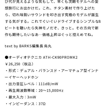
び代が見えるような気もして、早くも次期モデルへの妄
想旅行にお出かけだ。これ、チタン素材で作り上げた
ら、切れ味鋭いサウンドを叩き出す究極のモデルが誕生
する気がする。これでぐいぐいドライブするシンプルな8
ビートを聴いたら失神モノだぞ、きっと。その方向で新
作も期待したいなあ…価格上昇はぐっと控えめでね。
text by BARKS編集長 烏丸
●オーディオテクニカ ATH-CK90PROMK2
￥26,250（税込）
・形式：デュアル・バランスド・アーマチュア型インナ
ーイヤーヘッドホン
・出力音圧レベル：111dB/mW
・再生周波数帯域：20～15,000Hz
・最大入力：3mW
・インピーダンス：37Ω