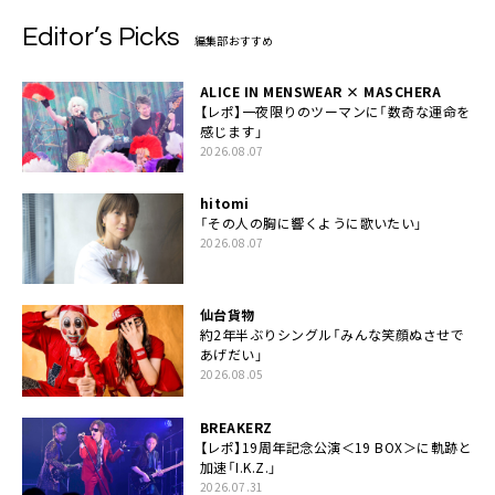
Editor’s Picks
編集部おすすめ
ALICE IN MENSWEAR × MASCHERA
【レポ】一夜限りのツーマンに「数奇な運命を
感じます」
2026.08.07
hitomi
「その人の胸に響くように歌いたい」
2026.08.07
仙台貨物
約2年半ぶりシングル「みんな笑顔ぬさせで
あげだい」
2026.08.05
BREAKERZ
【レポ】19周年記念公演＜19 BOX＞に軌跡と
加速「I.K.Z.」
2026.07.31