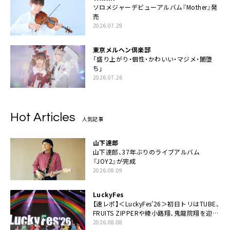
ソロメジャーデビューアルバム『Mother』発
売
2026.07.29
東京メルヘン倶楽部
「盛り上がり・個性・かわいい・マジメ・闇堕
ち」
2026.07.26
Hot Articles
人気記事
山下達郎
山下達郎、37年ぶりのライブアルバム
『JOY2』が完成
2026.08.09
LuckyFes
【速レポ】＜LuckyFes’26＞初日トリはTUBE、
FRUITS ZIPPERや綾小路翔、鬼龍院翔を迎え
た豪華コラボも「知ってたらぜひ一緒に歌っ
2026.08.08