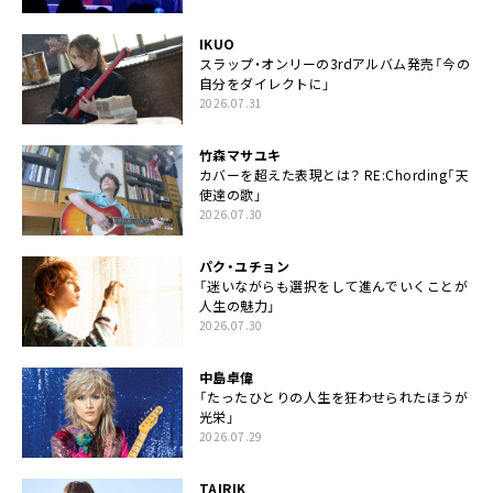
IKUO
スラップ・オンリーの3rdアルバム発売「今の
自分をダイレクトに」
2026.07.31
竹森マサユキ
カバーを超えた表現とは？ RE:Chording「天
使達の歌」
2026.07.30
パク・ユチョン
「迷いながらも選択をして進んでいくことが
人生の魅力」
2026.07.30
中島卓偉
「たったひとりの人生を狂わせられたほうが
光栄」
2026.07.29
TAIRIK