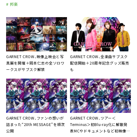
# 邦楽
GARNET CROW
、映像上映会と写
GARNET CROW
、全楽曲サブスク
真展を開催＋岡本仁志の全ソロワ
配信開始＋20周年記念グッズ販売
ークスがサブスク解禁
も
GARNET CROW
、ファンの想いが
GARNET CROW
、ツアー＜
詰まった“20th MESSAGE”を順次
Terminus＞初Blu-ray化に解散発
公開
表MCやドキュメントなど初映像収