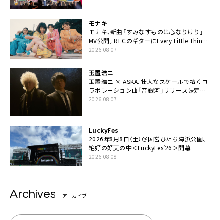
てちょうだい」
モナキ
モナキ、新曲「すみなすものは心なりけり」
MV公開。RECのギターにEvery Little Thing・
伊藤一朗参加も
2026.08.07
玉置浩二
玉置浩二 × ASKA、壮大なスケールで描くコ
ラボレーション曲「音銀河」リリース決定。
カップリングには新曲「命の宿り」収録も
2026.08.07
LuckyFes
2026年8月8日（土）＠国営ひたち海浜公園、
絶好の好天の中＜LuckyFes’26＞開幕
2026.08.08
Archives
アーカイブ