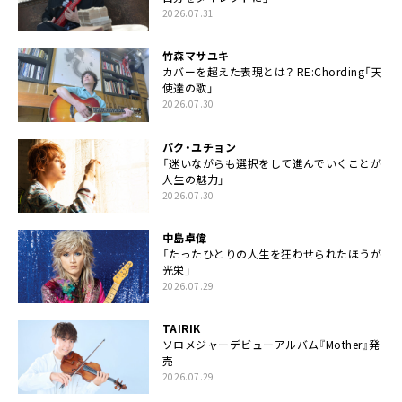
2026.07.31
竹森マサユキ
カバーを超えた表現とは？ RE:Chording「天
使達の歌」
2026.07.30
パク・ユチョン
「迷いながらも選択をして進んでいくことが
人生の魅力」
2026.07.30
中島卓偉
「たったひとりの人生を狂わせられたほうが
光栄」
2026.07.29
TAIRIK
ソロメジャーデビューアルバム『Mother』発
売
2026.07.29