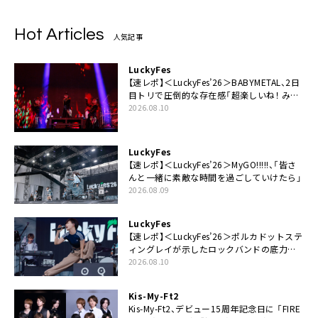
Hot Articles
人気記事
LuckyFes
【速レポ】＜LuckyFes’26＞BABYMETAL、2日
目トリで圧倒的な存在感「超楽しいね！ みん
なありがとう！」
2026.08.10
LuckyFes
【速レポ】＜LuckyFes’26＞MyGO!!!!!、「皆さ
んと一緒に素敵な時間を過ごしていけたら」
2026.08.09
LuckyFes
【速レポ】＜LuckyFes’26＞ポルカドットステ
ィングレイが示したロックバンドの底力
「LuckyFesのマスコットキャラクターである
2026.08.10
俺たちが、ライブとは何であるかを教えてや
る」
Kis-My-Ft2
Kis-My-Ft2、デビュー15周年記念日に 「FIRE