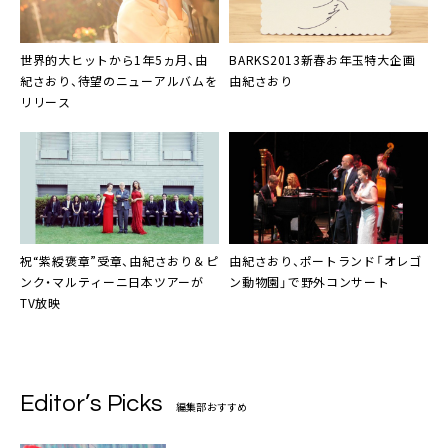
世界的大ヒットから1年5ヵ月、
由
BARKS2013新春お年玉特大企画
紀さおり
、待望のニューアルバムを
由紀さおり
リリース
祝“紫綬褒章”受章、
由紀さおり
＆
ピ
由紀さおり
、ポートランド「オレゴ
ンク・マルティーニ
日本ツアーが
ン動物園」で野外コンサート
TV放映
Editor’s Picks
編集部おすすめ