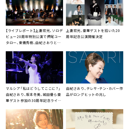
【ライブレポート】
上妻宏光
、ソロデ
上妻宏光
、豪華ゲストを招いた20
ビュー20周年特別公演で押尾コー
周年記念公演開催決定
タロー、東儀秀樹、由紀さおりと共
演
マルシア
「私はどうしてここに？」
由紀さおり
、テレサ・テン・カバー作
由紀さおり
、
坂本冬美
、
城田優
ら豪
品がロングヒットの兆し
華ゲスト参加の30周年記念ライブ
が2ヵ月連続放送