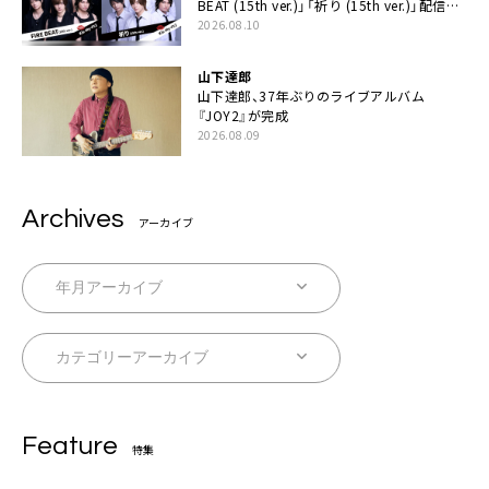
BEAT (15th ver.)」「祈り (15th ver.)」配信ス
タート
2026.08.10
山下達郎
山下達郎、37年ぶりのライブアルバム
『JOY2』が完成
2026.08.09
Archives
アーカイブ
Feature
特集