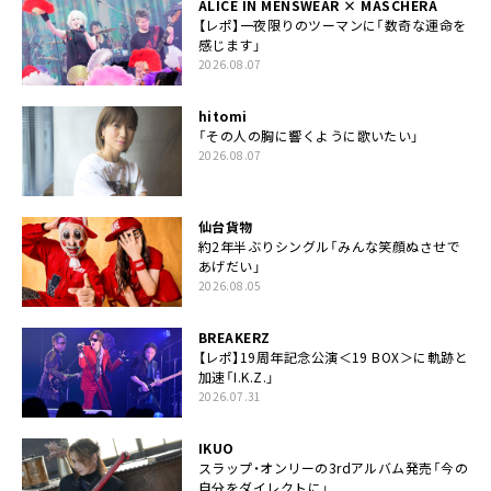
ALICE IN MENSWEAR × MASCHERA
【レポ】一夜限りのツーマンに「数奇な運命を
感じます」
2026.08.07
hitomi
「その人の胸に響くように歌いたい」
2026.08.07
仙台貨物
約2年半ぶりシングル「みんな笑顔ぬさせで
あげだい」
2026.08.05
BREAKERZ
【レポ】19周年記念公演＜19 BOX＞に軌跡と
加速「I.K.Z.」
2026.07.31
IKUO
スラップ・オンリーの3rdアルバム発売「今の
自分をダイレクトに」